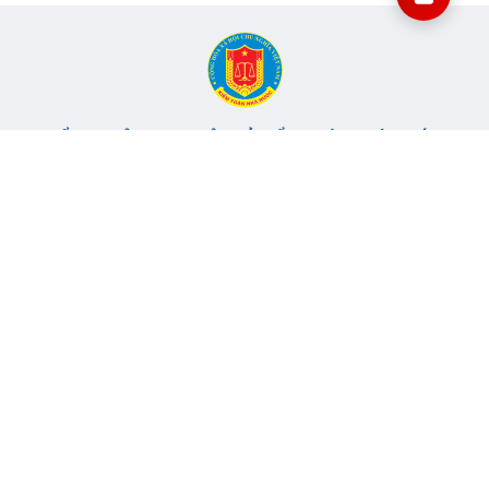
CỔNG THÔNG TIN ĐIỆN TỬ KIỂM TOÁN NHÀ NƯỚC
Cơ quan chủ quản: Kiểm toán nhà nước
Địa chỉ:
116 Nguyễn Chánh, Phường Yên Hòa, TP Hà Nội -
Điện
thoại:
024.6262.8616 -
Email:
banbientap@sav.gov.vn
Giấy phép số: 301/GP-BC, cấp ngày 06/07/2004
Chịu trách nhiệm chính: Bà Hà Thị Mỹ Dung - Phó Tổng Kiểm
toán nhà nước, Trưởng Ban biên tập.
Đang online:
61
Tổng lượt truy cập:
11.149.225
Thông tin liên hệ
Quy định sử dụng
Sơ đồ trang