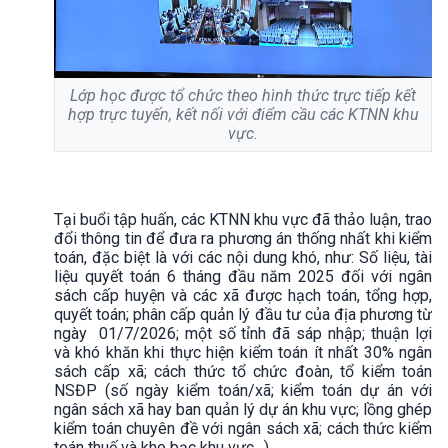
Lớp học được tổ chức theo hình thức trực tiếp kết
hợp trực tuyến, kết nối với điểm cầu các KTNN khu
vực.
Tại buổi tập huấn, các KTNN khu vực đã thảo luận, trao
đổi thông tin để đưa ra phương án thống nhất khi kiểm
toán, đặc biệt là với các nội dung khó, như: Số liệu, tài
liệu quyết toán 6 tháng đầu năm 2025 đối với ngân
sách cấp huyện và các xã được hạch toán, tổng hợp,
quyết toán; phân cấp quản lý đầu tư của địa phương từ
ngày 01/7/2026; một số tỉnh đã sáp nhập; thuận lợi
và khó khăn khi thực hiện kiểm toán ít nhất 30% ngân
sách cấp xã; cách thức tổ chức đoàn, tổ kiểm toán
NSĐP (số ngày kiểm toán/xã; kiểm toán dự án với
ngân sách xã hay ban quản lý dự án khu vực; lồng ghép
kiểm toán chuyên đề với ngân sách xã; cách thức kiểm
toán thuế và kho bạc khu vực…).