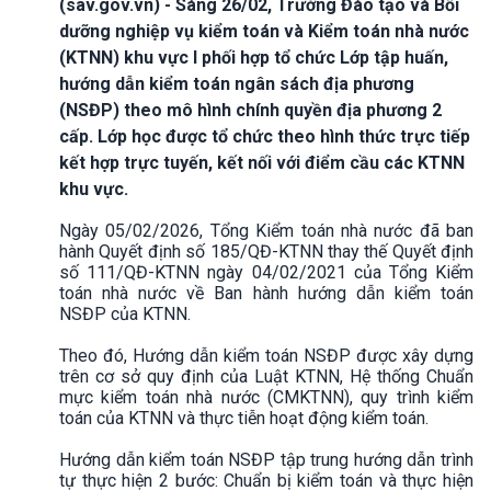
(sav.gov.vn) - Sáng 26/02, Trường Đào tạo và Bồi
dưỡng nghiệp vụ kiểm toán và Kiểm toán nhà nước
(KTNN) khu vực I phối hợp tổ chức Lớp tập huấn,
hướng dẫn kiểm toán ngân sách địa phương
(NSĐP) theo mô hình chính quyền địa phương 2
cấp. Lớp học được tổ chức theo hình thức trực tiếp
kết hợp trực tuyến, kết nối với điểm cầu các KTNN
khu vực.
Ngày 05/02/2026, Tổng Kiểm toán nhà nước đã ban
hành Quyết định số 185/QĐ-KTNN thay thế Quyết định
số 111/QĐ-KTNN ngày 04/02/2021 của Tổng Kiểm
toán nhà nước về Ban hành hướng dẫn kiểm toán
NSĐP của KTNN.
Theo đó, Hướng dẫn kiểm toán NSĐP được xây dựng
trên cơ sở quy định của Luật KTNN, Hệ thống Chuẩn
mực kiểm toán nhà nước (CMKTNN), quy trình kiểm
toán của KTNN và thực tiễn hoạt động kiểm toán.
Hướng dẫn kiểm toán NSĐP tập trung hướng dẫn trình
tự thực hiện 2 bước: Chuẩn bị kiểm toán và thực hiện