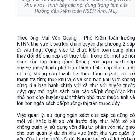
khu vực I - trình bày các nội dung trọng tâm của
Hướng dẫn kiểm toán NSĐP. Ảnh: N.Ly
Theo ông Mai Văn Quang - Phó Kiểm toán trưởng
KTNN khu vực I, sau khi chính quyền địa phương 2 cấp
đi vào hoạt động, việc tổ chức kiểm toán cũng phải
thay đổi để phù hợp với thực tiễn. Trong đó, một số nội
dung cần tập trung gồm: Không còn ngân sách cấp
huyện/quận/thành phố trực thuộc tỉnh; sáp nhập một
số sở; không còn thanh tra theo từng ngành, chỉ có
thành tra tỉnh; thuế khu vực và kho bạc khu vực không
cùng địa bàn hành chính với xã như với huyện trước
đây; quy mô ngân sách của các xã/phường/đặc khu
nhỏ hơn cấp huyện/quận/thành phố trực thuộc tỉnh và
lớn hơn ngân sách xã/phường/thị trấn trước đây.
Việc quản lý, sử dụng ngân sách của cấp xã cũng có
một vài khác biệt so với trước đây như: Một số xã
không quản lý, sử dụng vốn đầu tư, phần vốn này giao
cho ban quản lý dự án khu vực (một khu vực quản lý
vốn đầu tư cho một số xã). Ngược lại, có xã lại có ban