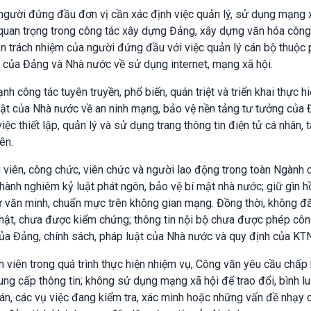
 người đứng đầu đơn vị cần xác định việc quản lý, sử dụng mạng 
 quan trọng trong công tác xây dựng Đảng, xây dựng văn hóa công
gắn trách nhiệm của người đứng đầu với việc quản lý cán bộ thuộc
h của Đảng và Nhà nước về sử dụng internet, mạng xã hội.
công tác tuyên truyền, phổ biến, quán triệt và triển khai thực h
ật của Nhà nước về an ninh mạng, bảo vệ nền tảng tư tưởng của 
iệc thiết lập, quản lý và sử dụng trang thông tin điện tử cá nhân, t
ên.
viên, công chức, viên chức và người lao động trong toàn Ngành 
ành nghiêm kỷ luật phát ngôn, bảo vệ bí mật nhà nước; giữ gìn hồ
 xử văn minh, chuẩn mực trên không gian mạng. Đồng thời, không đă
 thật, chưa được kiểm chứng; thông tin nội bộ chưa được phép côn
của Đảng, chính sách, pháp luật của Nhà nước và quy định của KT
n viên trong quá trình thực hiện nhiệm vụ, Công văn yêu cầu chấp
ng cấp thông tin; không sử dụng mạng xã hội để trao đổi, bình l
oán, các vụ việc đang kiểm tra, xác minh hoặc những vấn đề nhạy