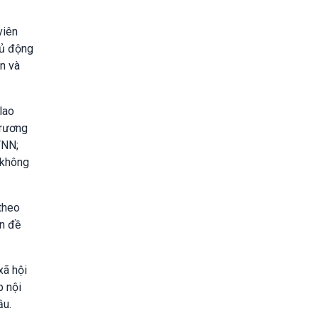
viên
hủ động
n và
lao
trương
TNN;
n không
theo
ấn đề
xã hội
p nội
ầu.