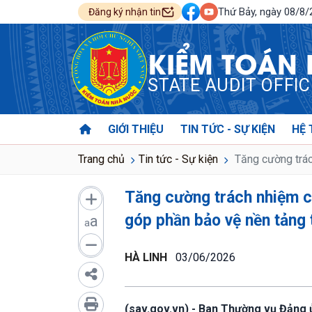
Thứ Bảy, ngày 08/8
Đăng ký nhận tin
KIỂM TOÁN
STATE AUDIT OFFI
GIỚI THIỆU
TIN TỨC - SỰ KIỆN
HỆ 
Trang chủ
Tin tức - Sự kiện
Tăng cường trác
Tăng cường trách nhiệm c
góp phần bảo vệ nền tảng
a
a
HÀ LINH
03/06/2026
(sav.gov.vn) - Ban Thường vụ Đảng