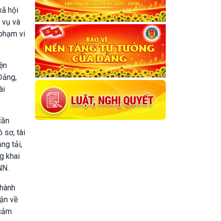
xã hội
 vụ và
 phạm vi
iện
Đảng,
ài
cần
 sơ, tài
ng tải,
g khai
NN.
 hành
uận về
 cảm