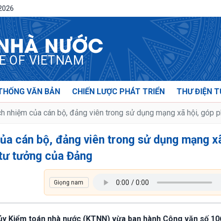
/2026
 NHÀ NƯỚC
CE OF VIETNAM
THỐNG VĂN BẢN
CHIẾN LƯỢC PHÁT TRIỂN
THƯ ĐIỆN T
h nhiệm của cán bộ, đảng viên trong sử dụng mạng xã hội, góp 
ủa cán bộ, đảng viên trong sử dụng mạng xã
 tư tưởng của Đảng
 ủy Kiểm toán nhà nước (KTNN) vừa ban hành Công văn số 1