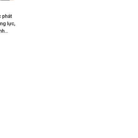
 phát
ng lực,
nh
chính
2030