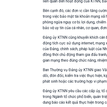
liên quan đến hoạt động của KTNN, bảo
Bên cạnh đó, các đơn vị cần tăng cườn
trong việc bảo mật tài khoản mạng xã h
phòng ngừa nguy cơ bị lợi dụng, chiếm
bảo vệ uy tín của cá nhân, cơ quan, đơn 
Đảng ủy KTNN cũng khuyến khích cán bộ
động tích cực sử dụng internet, mạng xã
của Đảng, chính sách, pháp luật của Nh
đồng thời chủ động tham gia đấu tranh, 
gian mạng theo đúng chức năng, nhiệm 
Ban Thường vụ Đảng ủy KTNN giao Văn 
dõi, đôn đốc, kiểm tra việc thực hiện
phát sinh hoặc các trường hợp vi phạm 
Đảng ủy KTNN yêu cầu các cấp ủy, tổ ch
trong Ngành tổ chức phổ biến, quán triệ
dung báo cáo kết quả thực hiện trong c