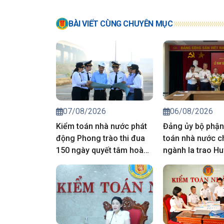
BÀI VIẾT CÙNG CHUYÊN MỤC
07/08/2026
06/08/2026
Kiểm toán nhà nước phát
Đảng ủy bộ phận
động Phong trào thi đua
toán nhà nước c
150 ngày quyết tâm hoàn
ngành Ia trao Hu
thành toàn diện nhiệm vụ
năm tuổi Đảng 
chính trị 6 tháng cuối năm
viên
2026