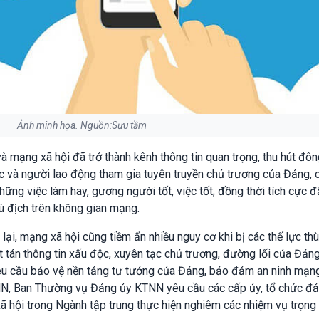
Ảnh minh họa. Nguồn:Sưu tầm
và mạng xã hội đã trở thành kênh thông tin quan trọng, thu hút đô
c và người lao động tham gia tuyên truyền chủ trương của Đảng, 
hững việc làm hay, gương người tốt, việc tốt; đồng thời tích cực 
thù địch trên không gian mạng.
lại, mạng xã hội cũng tiềm ẩn nhiều nguy cơ khi bị các thế lực thù
át tán thông tin xấu độc, xuyên tạc chủ trương, đường lối của Đảng
êu cầu bảo vệ nền tảng tư tưởng của Đảng, bảo đảm an ninh mạng
KTNN, Ban Thường vụ Đảng ủy KTNN yêu cầu các cấp ủy, tổ chức đ
- xã hội trong Ngành tập trung thực hiện nghiêm các nhiệm vụ trọng