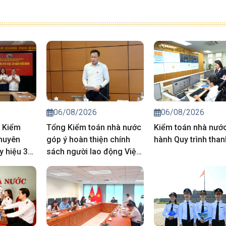
06/08/2026
06/08/2026
 Kiểm
Tổng Kiểm toán nhà nước
Kiểm toán nhà nướ
huyên
góp ý hoàn thiện chính
hành Quy trình than
y hiệu 30
sách người lao động Việt
cho đảng
Nam đi làm việc ở nước
ngoài