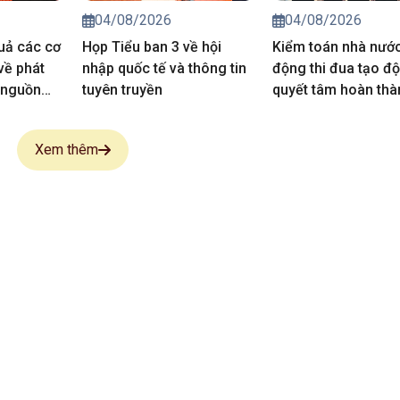
04/08/2026
04/08/2026
quả các cơ
Họp Tiểu ban 3 về hội
Kiểm toán nhà nước
về phát
nhập quốc tế và thông tin
động thi đua tạo độ
 nguồn
tuyên truyền
quyết tâm hoàn thà
thắng lợi nhiệm vụ 
trị giai đoạn 2026-
Xem thêm