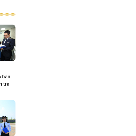
c ban
h tra