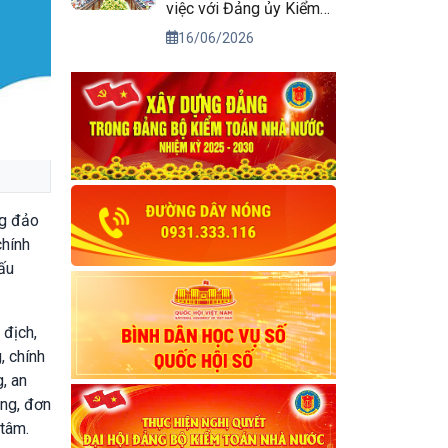
việc với Đảng ủy Kiểm
toán nhà nước
16/06/2026
ng đảo
chính
đấu
 địch,
, chính
, an
ảng, đơn
 tâm.