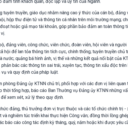
 đảm tính khách quan, độc lập và uy tín của Ngành.
g tuyên truyền, giáo dục nhằm nâng cao ý thức của cán bộ, đảng 
ội, hộp thư điện tử và thông tin cá nhân trên môi trường mạng; c
 đoạt hoặc giả mạo tài khoản, góp phần bảo đảm an toàn thông ti
vị.
, đảng viên, công chức, viên chức, đoàn viên, hội viên và người 
 hội để lan tỏa thông tin tích cực, chính thống; tuyên truyền chủ 
à nước; quảng bá hình ảnh, vị thế và những kết quả nổi bật của K
phản bác các thông tin sai trái, xuyên tạc, thông tin xấu độc trê
vụ và quy định của pháp luật.
phòng Đảng ủy KTNN chủ trì, phối hợp với các đơn vị liên quan 
; kịp thời tổng hợp, báo cáo Ban Thường vụ Đảng ủy KTNN những v
để xem xét, xử lý theo quy định.
ức đảng, thủ trưởng đơn vị trực thuộc và các tổ chức chính trị - 
t và nghiêm túc triển khai thực hiện Công văn; đồng thời lồng ghé
ác báo cáo công tác định kỳ tháng, quý, năm hoặc khi được yêu c