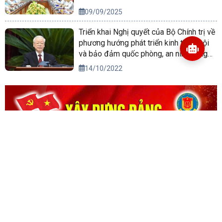
09/09/2025
Triển khai Nghị quyết của Bộ Chính trị về
phương hướng phát triển kinh tế xã hội
và bảo đảm quốc phòng, an ninh vùng
Tây Nguyên đến năm 2030, tầm nhìn
14/10/2022
đến năm 2045