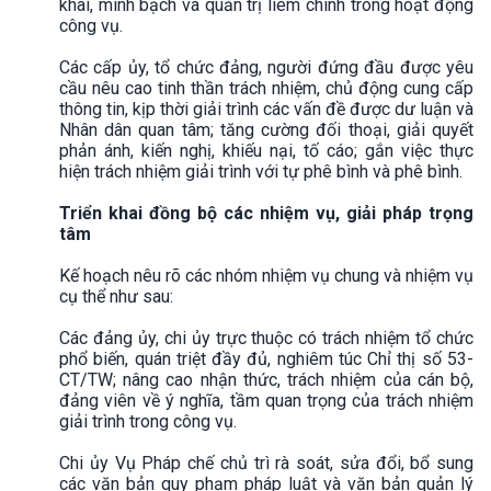
khai, minh bạch và quản trị liêm chính trong hoạt động
công vụ.
Các cấp ủy, tổ chức đảng, người đứng đầu được yêu
cầu nêu cao tinh thần trách nhiệm, chủ động cung cấp
thông tin, kịp thời giải trình các vấn đề được dư luận và
Nhân dân quan tâm; tăng cường đối thoại, giải quyết
phản ánh, kiến nghị, khiếu nại, tố cáo; gắn việc thực
hiện trách nhiệm giải trình với tự phê bình và phê bình.
Triển khai đồng bộ các nhiệm vụ, giải pháp trọng
tâm
Kế hoạch nêu rõ các nhóm nhiệm vụ chung và nhiệm vụ
cụ thể như sau:
Các đảng ủy, chi ủy trực thuộc có trách nhiệm tổ chức
phổ biến, quán triệt đầy đủ, nghiêm túc Chỉ thị số 53-
CT/TW; nâng cao nhận thức, trách nhiệm của cán bộ,
đảng viên về ý nghĩa, tầm quan trọng của trách nhiệm
giải trình trong công vụ.
Chi ủy Vụ Pháp chế chủ trì rà soát, sửa đổi, bổ sung
các văn bản quy phạm pháp luật và văn bản quản lý