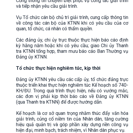
Cổng thông tin chuyên biệt phục vụ công tác giải trình
và tiếp nhận yêu cầu giải trình.
Vụ Tổ chức cán bộ chủ trì giải trình, cung cấp thông tin
về công tác cán bộ của KTNN khi có yêu cầu của cơ
quan, tổ chức, cá nhân có thẩm quyền.
Các đảng ủy, chi ủy trực thuộc thực hiện báo cáo định
kỳ hằng năm hoặc khi có yêu cầu; giao Chi ủy Thanh
tra KTNN tổng hợp, tham mưu báo cáo Ban Thường vụ
Đảng ủy KTNN.
Tổ chức thực hiện nghiêm túc, kịp thời
Đảng ủy KTNN yêu cầu các cấp ủy, tổ chức đảng trực
thuộc triển khai thực hiện nghiêm túc Kế hoạch số 740-
KH/ĐU. Trong quá trình thực hiện, nếu có vướng mắc,
các đơn vị phải kịp thời báo cáo về Đảng ủy KTNN
(qua Thanh tra KTNN) để được hướng dẫn.
Kế hoạch là cơ sở quan trọng nhằm thúc đẩy văn hóa
giải trình, củng cố niềm tin của Nhân dân, tăng cường
hiệu quả quản trị và góp phần xây dựng nền công vụ
hiện đại, minh bạch, trách nhiệm, vì Nhân dân phục vụ.