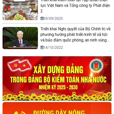
lực Việt Nam và Tổng công ty Phát điện
2
09/09/2025
Triển khai Nghị quyết của Bộ Chính trị về
phương hướng phát triển kinh tế xã hội
và bảo đảm quốc phòng, an ninh vùng
Tây Nguyên đến năm 2030, tầm nhìn
14/10/2022
đến năm 2045