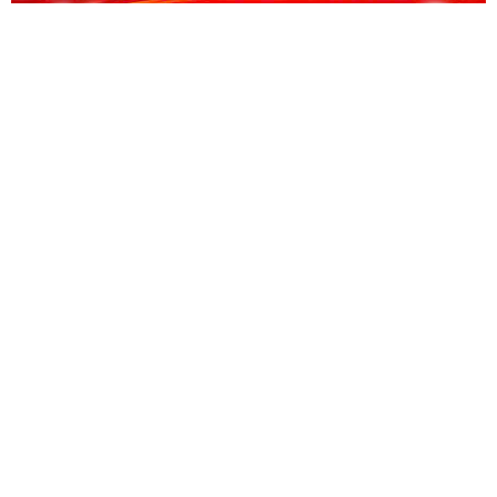
CỔNG THÔNG TIN ĐIỆN TỬ KIỂM TOÁN NHÀ NƯỚC