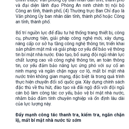
và đại diện lãnh đạo Phòng An ninh chính trị nội bộ
Công an tỉnh, thành phố; (4) Thường trực Ban Chỉ đạo là
Văn phòng Ủy ban nhân dân tỉnh, thành phố hoặc Công
an tỉnh, thành phố.
Bố trí nguồn lực để đầu tư hệ thống trang thiết bị, công
cụ, phương tiện, giải pháp công nghệ mới, xây dựng,
nâng cấp cơ sở hạ tầng công nghệ thông tin; triển khai
sản phẩm mật mã và giải pháp cơ yếu để bảo vệ thông
tin bí mật nhà nước. Đào tạo, bổ sung đội ngũ nhân lực
chất lượng cao về công nghệ thông tin, an toàn thông
tin, cơ yếu đảm bảo năng lực ứng phó với sự cố an
ninh mạng và ngăn chặn nguy cơ lộ, mất bí mật nhà
nước trên không gian mạng, đặc biệt là trong quá trình
thực hiện chuyển đổi số quốc gia. Xây dựng chính sách
đặc thù về thu hút, đào tạo và đãi ngộ đối với đội ngũ
cán bộ làm công tác cơ yếu, bảo vệ bí mật nhà nước,
nhằm bảo đảm tính chuyên nghiệp và ổn định lâu dài
của lực lượng này.
Đẩy mạnh công tác thanh tra, kiểm tra, ngăn chặn
lộ, mất bí mật nhà nước từ sớm