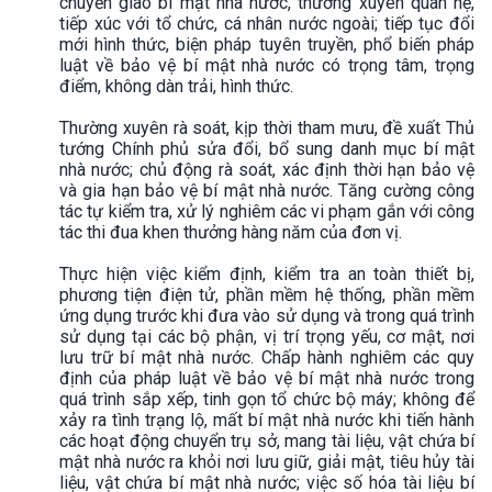
chuyển giao bí mật nhà nước, thường xuyên quan hệ,
tiếp xúc với tổ chức, cá nhân nước ngoài; tiếp tục đổi
mới hình thức, biện pháp tuyên truyền, phổ biến pháp
luật về bảo vệ bí mật nhà nước có trọng tâm, trọng
điểm, không dàn trải, hình thức.
Thường xuyên rà soát, kịp thời tham mưu, đề xuất Thủ
tướng Chính phủ sửa đổi, bổ sung danh mục bí mật
nhà nước; chủ động rà soát, xác định thời hạn bảo vệ
và gia hạn bảo vệ bí mật nhà nước. Tăng cường công
tác tự kiểm tra, xử lý nghiêm các vi phạm gắn với công
tác thi đua khen thưởng hàng năm của đơn vị.
Thực hiện việc kiểm định, kiểm tra an toàn thiết bị,
phương tiện điện tử, phần mềm hệ thống, phần mềm
ứng dụng trước khi đưa vào sử dụng và trong quá trình
sử dụng tại các bộ phận, vị trí trọng yếu, cơ mật, nơi
lưu trữ bí mật nhà nước. Chấp hành nghiêm các quy
định của pháp luật về bảo vệ bí mật nhà nước trong
quá trình sắp xếp, tinh gọn tổ chức bộ máy; không để
xảy ra tình trạng lộ, mất bí mật nhà nước khi tiến hành
các hoạt động chuyển trụ sở, mang tài liệu, vật chứa bí
mật nhà nước ra khỏi nơi lưu giữ, giải mật, tiêu hủy tài
liệu, vật chứa bí mật nhà nước; việc số hóa tài liệu bí