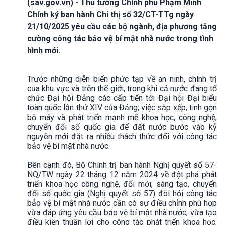
(sav.gov.vn) - Thủ tướng Chính phủ Phạm Minh
Chính ký ban hành Chỉ thị số 32/CT-TTg ngày
21/10/2025 yêu cầu các bộ ngành, địa phương tăng
cường công tác bảo vệ bí mật nhà nước trong tình
hình mới.
Trước những diễn biến phức tạp về an ninh, chính trị
của khu vực và trên thế giới, trong khi cả nước đang tổ
chức Đại hội Đảng các cấp tiến tới Đại hội Đại biểu
toàn quốc lần thứ XIV của Đảng; việc sắp xếp, tinh gọn
bộ máy và phát triển mạnh mẽ khoa học, công nghệ,
chuyển đổi số quốc gia để đất nước bước vào kỷ
nguyên mới đặt ra nhiều thách thức đối với công tác
bảo vệ bí mật nhà nước.
Bên cạnh đó, Bộ Chính trị ban hành Nghị quyết số 57-
NQ/TW ngày 22 tháng 12 năm 2024 về đột phá phát
triển khoa học công nghệ, đổi mới, sáng tạo, chuyển
đổi số quốc gia (Nghị quyết số 57) đòi hỏi công tác
bảo vệ bí mật nhà nước cần có sự điều chỉnh phù hợp
vừa đáp ứng yêu cầu bảo vệ bí mật nhà nước, vừa tạo
điều kiện thuận lợi cho công tác phát triển khoa học,