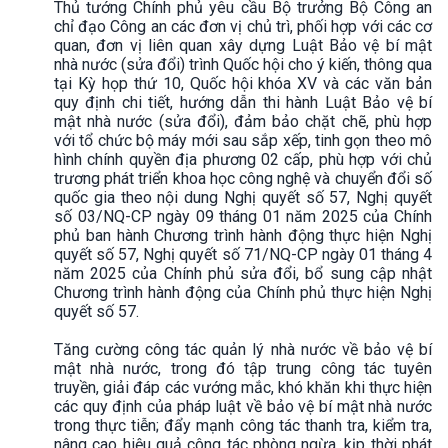
Thủ tướng Chính phủ yêu cầu Bộ trưởng Bộ Công an
chỉ đạo Công an các đơn vị chủ trì, phối hợp với các cơ
quan, đơn vị liên quan xây dựng Luật Bảo vệ bí mật
nhà nước (sửa đổi) trình Quốc hội cho ý kiến, thông qua
tại Kỳ họp thứ 10, Quốc hội khóa XV và các văn bản
quy định chi tiết, hướng dẫn thi hành Luật Bảo vệ bí
mật nhà nước (sửa đổi), đảm bảo chặt chẽ, phù hợp
với tổ chức bộ máy mới sau sắp xếp, tinh gọn theo mô
hình chính quyền địa phương 02 cấp, phù hợp với chủ
trương phát triển khoa học công nghệ và chuyển đổi số
quốc gia theo nội dung Nghị quyết số 57, Nghị quyết
số 03/NQ-CP ngày 09 tháng 01 năm 2025 của Chính
phủ ban hành Chương trình hành động thực hiện Nghị
quyết số 57, Nghị quyết số 71/NQ-CP ngày 01 tháng 4
năm 2025 của Chính phủ sửa đổi, bổ sung cập nhật
Chương trình hành động của Chính phủ thực hiện Nghị
quyết số 57.
Tăng cường công tác quản lý nhà nước về bảo vệ bí
mật nhà nước, trong đó tập trung công tác tuyên
truyền, giải đáp các vướng mắc, khó khăn khi thực hiện
các quy định của pháp luật về bảo vệ bí mật nhà nước
trong thực tiễn; đẩy mạnh công tác thanh tra, kiểm tra,
nâng cao hiệu quả công tác phòng ngừa, kịp thời phát