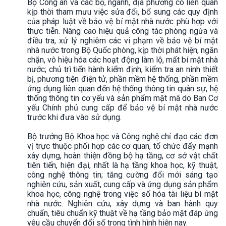
Bộ Công an và các bộ, ngành, địa phương có liên quan
kịp thời tham mưu việc sửa đổi, bổ sung các quy định
của pháp luật về bảo vệ bí mật nhà nước phù hợp với
thực tiễn. Nâng cao hiệu quả công tác phòng ngừa và
điều tra, xử lý nghiêm các vi phạm về bảo vệ bí mật
nhà nước trong Bộ Quốc phòng, kịp thời phát hiện, ngăn
chặn, vô hiệu hóa các hoạt động làm lộ, mất bí mật nhà
nước; chủ trì tiến hành kiểm định, kiểm tra an ninh thiết
bị, phương tiện điện tử, phần mềm hệ thống, phần mềm
ứng dụng liên quan đến hệ thống thông tin quân sự, hệ
thống thông tin cơ yếu và sản phẩm mật mã do Ban Cơ
yếu Chính phủ cung cấp để bảo vệ bí mật nhà nước
trước khi đưa vào sử dụng.
Bộ trưởng Bộ Khoa học và Công nghệ chỉ đạo các đơn
vị trực thuộc phối hợp các cơ quan, tổ chức đẩy mạnh
xây dựng, hoàn thiện đồng bộ hạ tầng, cơ sở vật chất
tiên tiến, hiện đại, nhất là hạ tầng khoa học, kỹ thuật,
công nghệ thông tin; tăng cường đổi mới sáng tạo
nghiên cứu, sản xuất, cung cấp và ứng dụng sản phẩm
khoa học, công nghệ trong việc số hóa tài liệu bí mật
nhà nước. Nghiên cứu, xây dựng và ban hành quy
chuẩn, tiêu chuẩn kỹ thuật về hạ tầng bảo mật đáp ứng
yêu cầu chuyển đổi số trong tình hình hiện nay.