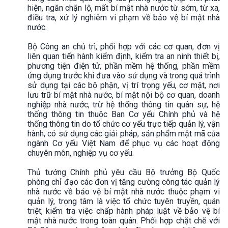
hiện, ngăn chặn lộ, mất bí mật nhà nước từ sớm, từ xa,
điều tra, xử lý nghiêm vi phạm về bảo vệ bí mật nhà
nước.
Bộ Công an chủ trì, phối hợp với các cơ quan, đơn vị
liên quan tiến hành kiểm định, kiểm tra an ninh thiết bị,
phương tiện điện tử, phần mềm hệ thống, phần mềm
ứng dụng trước khi đưa vào sử dụng và trong quá trình
sử dụng tại các bộ phận, vị trí trọng yếu, cơ mật, nơi
lưu trữ bí mật nhà nước, bí mật nội bộ cơ quan, doanh
nghiệp nhà nước, trừ hệ thống thông tin quân sự, hệ
thống thông tin thuộc Ban Cơ yếu Chính phủ và hệ
thống thông tin do tổ chức cơ yếu trực tiếp quản lý, vận
hành, có sử dụng các giải pháp, sản phẩm mật mã của
ngành Cơ yếu Việt Nam để phục vụ các hoạt động
chuyên môn, nghiệp vụ cơ yếu.
Thủ tướng Chính phủ yêu cầu Bộ trưởng Bộ Quốc
phòng chỉ đạo các đơn vị tăng cường công tác quản lý
nhà nước về bảo vệ bí mật nhà nước thuộc phạm vi
quản lý, trọng tâm là việc tổ chức tuyên truyền, quán
triệt, kiểm tra việc chấp hành pháp luật về bảo vệ bí
mật nhà nước trong toàn quân. Phối hợp chặt chẽ với