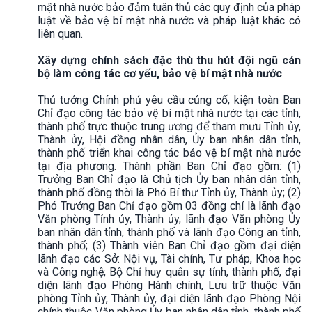
mật nhà nước bảo đảm tuân thủ các quy định của pháp
luật về bảo vệ bí mật nhà nước và pháp luật khác có
liên quan.
Xây dựng chính sách đặc thù thu hút đội ngũ cán
bộ làm công tác cơ yếu, bảo vệ bí mật nhà nước
Thủ tướng Chính phủ yêu cầu củng cố, kiện toàn Ban
Chỉ đạo công tác bảo vệ bí mật nhà nước tại các tỉnh,
thành phố trực thuộc trung ương để tham mưu Tỉnh ủy,
Thành ủy, Hội đồng nhân dân, Ủy ban nhân dân tỉnh,
thành phố triển khai công tác bảo vệ bí mật nhà nước
tại địa phương. Thành phần Ban Chỉ đạo gồm: (1)
Trưởng Ban Chỉ đạo là Chủ tịch Ủy ban nhân dân tỉnh,
thành phố đồng thời là Phó Bí thư Tỉnh ủy, Thành ủy; (2)
Phó Trưởng Ban Chỉ đạo gồm 03 đồng chí là lãnh đạo
Văn phòng Tỉnh ủy, Thành ủy, lãnh đạo Văn phòng Ủy
ban nhân dân tỉnh, thành phố và lãnh đạo Công an tỉnh,
thành phố; (3) Thành viên Ban Chỉ đạo gồm đại diện
lãnh đạo các Sở: Nội vụ, Tài chính, Tư pháp, Khoa học
và Công nghệ; Bộ Chỉ huy quân sự tỉnh, thành phố, đại
diện lãnh đạo Phòng Hành chính, Lưu trữ thuộc Văn
phòng Tỉnh ủy, Thành ủy, đại diện lãnh đạo Phòng Nội
chính thuộc Văn phòng Ủy ban nhân dân tỉnh, thành phố