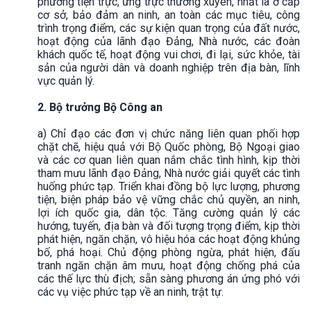
phương tiện trực, ứng trực thường xuyên, nhất là ở cấp
cơ sở, bảo đảm an ninh, an toàn các mục tiêu, công
trình trọng điểm, các sự kiện quan trọng của đất nước,
hoạt động của lãnh đạo Đảng, Nhà nước, các đoàn
khách quốc tế, hoạt động vui chơi, đi lại, sức khỏe, tài
sản của người dân và doanh nghiệp trên địa bàn, lĩnh
vực quản lý.
2. Bộ trưởng Bộ Công an
a) Chỉ đạo các đơn vị chức năng liên quan phối hợp
chặt chẽ, hiệu quả với Bộ Quốc phòng, Bộ Ngoại giao
và các cơ quan liên quan nắm chắc tình hình, kịp thời
tham mưu lãnh đạo Đảng, Nhà nước giải quyết các tình
huống phức tạp. Triển khai đồng bộ lực lượng, phương
tiện, biện pháp bảo vệ vững chắc chủ quyền, an ninh,
lợi ích quốc gia, dân tộc. Tăng cường quản lý các
hướng, tuyến, địa bàn và đối tượng trọng điểm, kịp thời
phát hiện, ngăn chặn, vô hiệu hóa các hoạt động khủng
bố, phá hoại. Chủ động phòng ngừa, phát hiện, đấu
tranh ngăn chặn âm mưu, hoạt động chống phá của
các thế lực thù địch; sẵn sàng phương án ứng phó với
các vụ việc phức tạp về an ninh, trật tự.