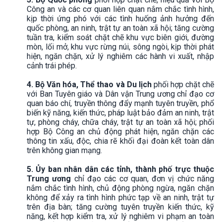
Công an và các cơ quan liên quan nắm chắc tình hình,
kịp thời ứng phó với các tình huống ảnh hưởng đến
quốc phòng, an ninh, trật tự an toàn xã hội; tăng cường
tuần tra, kiểm soát chặt chẽ khu vực biên giới, đường
mòn, lối mở, khu vực rừng núi, sông ngòi, kịp thời phát
hiện, ngăn chặn, xử lý nghiêm các hành vi xuất, nhập
cảnh trái phép.
4. Bộ Văn hóa, Thể thao và Du lịch
phối hợp chặt chẽ
với Ban Tuyên giáo và Dân vận Trung ương chỉ đạo cơ
quan báo chí, truyền thông đẩy mạnh tuyên truyền, phổ
biến kỹ năng, kiến thức, pháp luật bảo đảm an ninh, trật
tự, phòng cháy, chữa cháy, trật tự an toàn xã hội; phối
hợp Bộ Công an chủ động phát hiện, ngăn chặn các
thông tin xấu, độc, chia rẽ khối đại đoàn kết toàn dân
trên không gian mạng.
5. Ủy ban nhân dân các tỉnh, thành phố trực thuộc
Trung ương
chỉ đạo các cơ quan, đơn vị chức năng
nắm chắc tình hình, chủ động phòng ngừa, ngăn chặn
không để xảy ra tình hình phức tạp về an ninh, trật tự
trên địa bàn; tăng cường tuyên truyền kiến thức, kỹ
năng, kết hợp kiểm tra, xử lý nghiêm vi phạm an toàn