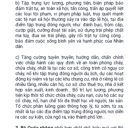
b) Tập trung lực lượng, phương tiện, biện pháp bảo
đảm trật tự, an toàn xã hội, tấn công, trấn áp quyết liệt
các loại tội phạm, vi phạm pháp luật, truy quét mạnh
các tệ nạn xã hội thường xảy ra vào dịp lễ hội, tại địa
điểm tập trung đông người, như: đánh bạc, trộm cắp,
cướp giật, cưỡng đoạt tài sản, sử dụng trái phép chất
ma túy, đua xe trái phép, gây rối trật tự công cộng…
bảo đảm cuộc sống bình yên và hạnh phúc của Nhân
dân.
c) Tăng cường tuyên truyền, hướng dẫn, chấn chỉnh
việc chấp hành các quy định về an toàn phòng cháy,
chữa cháy, nhất là tại các cơ sở, công trình có nguy cơ
cháy, nổ khi tập trung đông người du lịch, dự các hoạt
động kỷ niệm và tại các khu chung cư, nhà ở riêng lẻ có
nhiều tầng, nhiều căn hộ, cơ sở cho thuê trọ, nhà ở kết
hợp sản xuất, kinh doanh… Bố trí lực lượng, phương
tiện kịp thời tổ chức chữa cháy, cứu nạn, cứu hộ các sự
cố cháy, nổ, hạn chế tối đa thiệt hại về người, tài sản.
Tổ chức phân luồng giao thông hợp lý, từ sớm, từ xa,
nhất là tại các địa điểm tập trung đông người, nơi diễn
ra các sự kiện, cửa ngõ ra, vào thành phố lớn…
3. Bộ Quốc phòng
phối hợp chặt chẽ, hiệu quả với Bộ