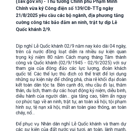
(sav.gov.vn) - Thủ tướng Chính phủ Phạm Minh
Chính vừa ký Công điện số 139/CĐ-TTg ngày
21/8/2025 yêu cầu các bộ ngành, địa phương tăng
cường công tác bảo đảm an ninh, trật tự dịp Lễ
Quốc khánh 2/9.
Dịp nghỉ Lễ Quốc khánh 02/9 năm nay kéo dài 04 ngày,
trên cả nước đồng loạt diễn ra nhiều sự kiện quan
trọng kỷ niệm 80 năm Cách mạng tháng Tám thành
công và Quốc khánh (02/9/1945 - 02/9/2025) với sự
tham gia của đông đảo các lực lượng, đoàn khách
quốc tế. Các thế lực thù địch có thể triệt để lợi dụng
những sự kiện này để chống phá, chia rẽ khối đại đoàn
kết toàn dân tộc ta. Bên cạnh đó, nhu cầu đi lại, thăm
thân, du lịch, tham dự các hoạt động kỷ niệm, diễu binh,
diễu hành của người dân… gia tăng cao, tiềm ẩn nguy
cơ phức tạp về an ninh, trật tự, an toàn xã hội, tội phạm
hình sự, tệ nạn xã hội, mất an toàn giao thông, an toàn
cháy, nổ…
Để phục vụ Nhân dân nghỉ Lễ Quốc khánh và tham dự
các sự kiện của đất nước vui tươi, an toàn, lành mạnh,