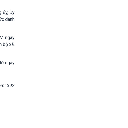
g ủy, Ủy
hức danh
NV ngày
n bộ xã,
 từ ngày
em: 392