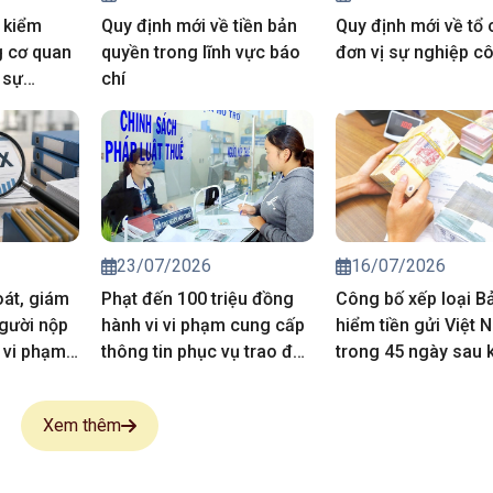
 kiểm
Quy định mới về tiền bản
Quy định mới về tổ
g cơ quan
quyền trong lĩnh vực báo
đơn vị sự nghiệp c
 sự
chí
23/07/2026
16/07/2026
oát, giám
Phạt đến 100 triệu đồng
Công bố xếp loại B
người nộp
hành vi vi phạm cung cấp
hiểm tiền gửi Việt 
 vi phạm
thông tin phục vụ trao đổi
trong 45 ngày sau 
thông tin thuế
toán
Xem thêm