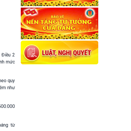
 Điều 2
ỉnh mức
theo quy
hêm như
500.000
háng từ