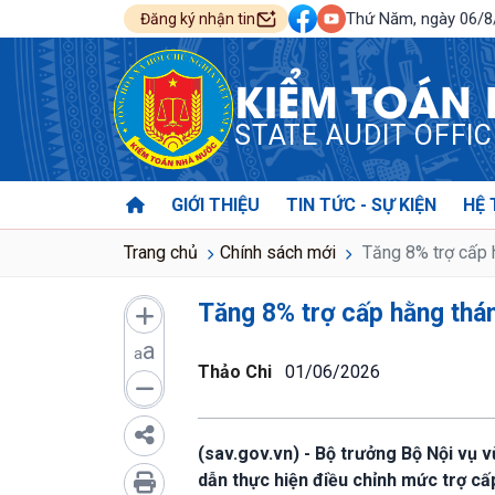
Thứ Năm, ngày 06/
Đăng ký nhận tin
KIỂM TOÁN
STATE AUDIT OFFI
GIỚI THIỆU
TIN TỨC - SỰ KIỆN
HỆ 
Trang chủ
Chính sách mới
Tăng 8% trợ cấp h
Tăng 8% trợ cấp hằng thán
a
a
Thảo Chi
01/06/2026
(sav.gov.vn) - Bộ trưởng Bộ Nội vụ
dẫn thực hiện điều chỉnh mức trợ cấp