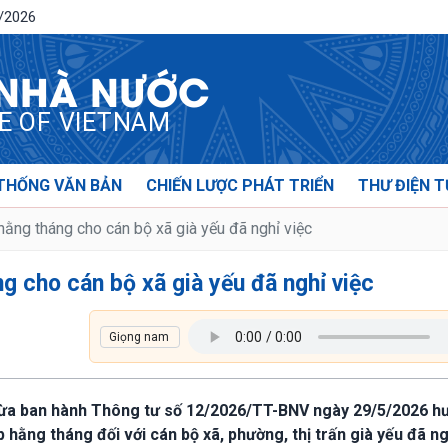
8/2026
 NHÀ NƯỚC
CE OF VIETNAM
THỐNG VĂN BẢN
CHIẾN LƯỢC PHÁT TRIỂN
THƯ ĐIỆN T
ằng tháng cho cán bộ xã già yếu đã nghỉ việc
g cho cán bộ xã già yếu đã nghỉ việc
 vừa ban hành Thông tư số 12/2026/TT-BNV ngày 29/5/2026 h
 hằng tháng đối với cán bộ xã, phường, thị trấn già yếu đã ng