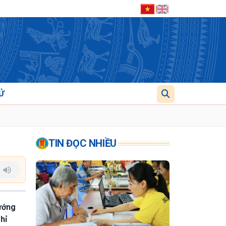
Ử
TIN ĐỌC NHIỀU
ướng
hỉ