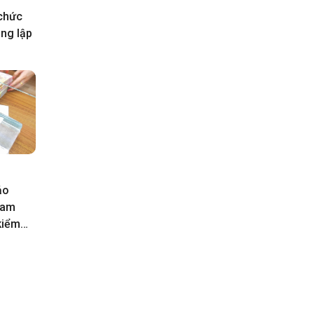
 chức
ông lập
ảo
Nam
kiểm