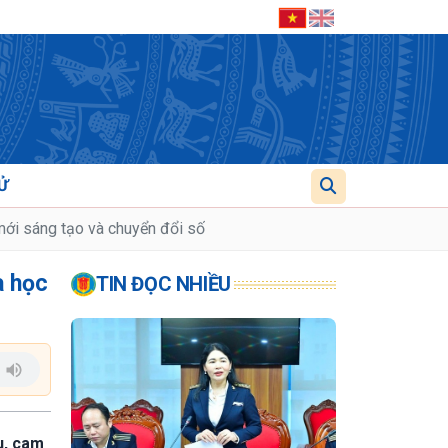
Ử
 mới sáng tạo và chuyển đổi số
a học
TIN ĐỌC NHIỀU
u, cam