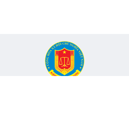
CỔNG THÔNG TIN ĐIỆN TỬ KIỂM TOÁN NHÀ NƯỚC
Cơ quan chủ quản: Kiểm toán nhà nước
nh, Phường Yên Hòa, TP Hà Nội -
Điện thoại:
024.6262.8616 -
Email
Đang onli