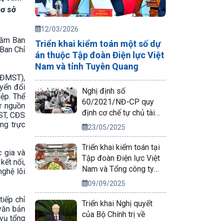
cơ sở
12/03/2026
năm Ban
Triển khai kiểm toán một số dự
(Ban Chỉ
án thuộc Tập đoàn Điện lực Việt
Nam và tỉnh Tuyên Quang
(ĐMST),
uyển đổi
Nghị định số
iệp. Thể
60/2021/NĐ-CP quy
từ nguồn
định cơ chế tự chủ tài
ST, CĐS
chính của đơn vị sự
ng trực
23/05/2025
nghiệp công lập
Triển khai kiểm toán tại
c gia và
Tập đoàn Điện lực Việt
kết nối,
Nam và Tổng công ty
nghệ lõi
Phát điện 2
09/09/2025
tiếp chỉ
Triển khai Nghị quyết
văn bản
của Bộ Chính trị về
 vụ tổng