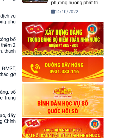
phương hướng phát triển
kinh tế xã hội và bảo
14/10/2022
 dịch vụ
đảm quốc phòng, an
hông phụ
ninh vùng Tây Nguyên
đến năm 2030, tầm nhìn
đến năm 2045
 công bố
g thêm 2
h, thanh
, ĐMST,
tháo gỡ
bằng; sổ
ộc Trung
tạo, đẩy
g Chính