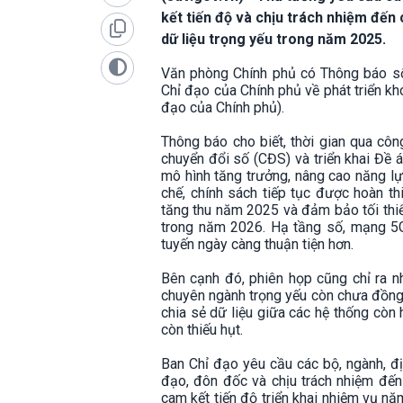
kết tiến độ và chịu trách nhiệm đến
dữ liệu trọng yếu trong năm 2025.
Văn phòng Chính phủ có Thông báo s
Chỉ đạo của Chính phủ về phát triển kh
đạo của Chính phủ).
Thông báo cho biết, thời gian qua cô
chuyển đổi số (CĐS) và triển khai Đề 
mô hình tăng trưởng, nâng cao năng lự
chế, chính sách tiếp tục được hoàn th
tăng thu năm 2025 và đảm bảo tối thi
trong năm 2026. Hạ tầng số, mạng 5G
tuyến ngày càng thuận tiện hơn.
Bên cạnh đó, phiên họp cũng chỉ ra nh
chuyên ngành trọng yếu còn chưa đồng 
chia sẻ dữ liệu giữa các hệ thống còn 
còn thiếu hụt.
Ban Chỉ đạo yêu cầu các bộ, ngành, đị
đạo, đôn đốc và chịu trách nhiệm đến
cam kết tiến độ triển khai nhiệm vụ n