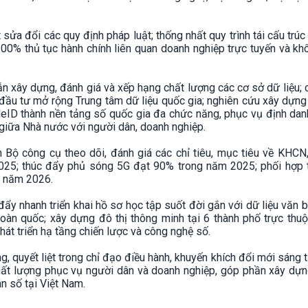
 sửa đổi các quy định pháp luật; thống nhất quy trình tái cấu trúc
100% thủ tục hành chính liên quan doanh nghiệp trực tuyến và k
 xây dựng, đánh giá và xếp hạng chất lượng các cơ sở dữ liệu;
đầu tư mở rộng Trung tâm dữ liệu quốc gia; nghiên cứu xây dựn
VNeID thành nền tảng số quốc gia đa chức năng, phục vụ định dan
n giữa Nhà nước với người dân, doanh nghiệp.
Bộ công cụ theo dõi, đánh giá các chỉ tiêu, mục tiêu về KHCN
25; thúc đẩy phủ sóng 5G đạt 90% trong năm 2025; phối hợp 
ừ năm 2026.
ẩy nhanh triển khai hồ sơ học tập suốt đời gắn với dữ liệu văn 
oàn quốc; xây dựng đô thị thông minh tại 6 thành phố trực thu
át triển hạ tầng chiến lược và công nghệ số.
 quyết liệt trong chỉ đạo điều hành, khuyến khích đổi mới sáng 
ất lượng phục vụ người dân và doanh nghiệp, góp phần xây dựn
ân số tại Việt Nam.