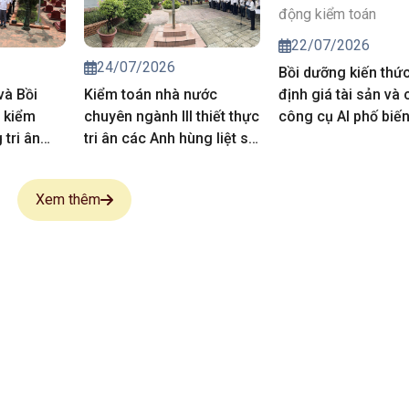
22/07/2026
24/07/2026
Bồi dưỡng kiến thứ
và Bồi
Kiểm toán nhà nước
định giá tài sản và 
 kiểm
chuyên ngành III thiết thực
công cụ AI phố biế
tri ân
tri ân các Anh hùng liệt sĩ,
vụ hoạt động kiểm 
 sĩ
người có công
Xem thêm