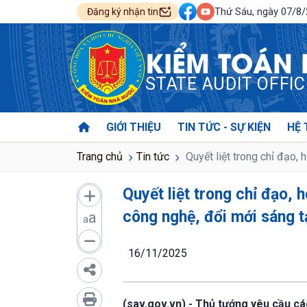
Thứ Sáu, ngày 07/8
Đăng ký nhận tin
KIỂM TOÁN
STATE AUDIT OFFI
GIỚI THIỆU
TIN TỨC - SỰ KIỆN
HỆ 
Trang chủ
Tin tức
Quyết liệt trong chỉ đạo, 
Quyết liệt trong chỉ đạo, 
công nghệ, đổi mới sáng t
a
a
16/11/2025
(sav.gov.vn) - Thủ tướng yêu cầu c