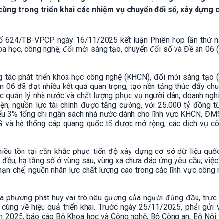
 cùng trong triển khai các nhiệm vụ chuyển đổi số, xây dựng 
ố 624/TB-VPCP ngày 16/11/2025 kết luận Phiên họp lần thứ 
oa học, công nghệ, đổi mới sáng tạo, chuyển đổi số và Đề án 06 
ng tác phát triển khoa học công nghệ (KHCN), đổi mới sáng tạo 
án 06 đã đạt nhiều kết quả quan trọng, tạo nền tảng thúc đẩy ch
c quản lý nhà nước và chất lượng phục vụ người dân, doanh ngh
iện; nguồn lực tài chính được tăng cường, với 25.000 tỷ đồng 
ểu 3% tổng chi ngân sách nhà nước dành cho lĩnh vực KHCN, ĐM
 và hệ thống cáp quang quốc tế được mở rộng; các dịch vụ cô
iều tồn tại cần khắc phục: tiến độ xây dựng cơ sở dữ liệu quố
đều; hạ tầng số ở vùng sâu, vùng xa chưa đáp ứng yêu cầu; việc 
hạn chế; nguồn nhân lực chất lượng cao trong các lĩnh vực công 
a phương phát huy vai trò nêu gương của người đứng đầu, trực 
 cùng về hiệu quả triển khai. Trước ngày 25/11/2025, phải gửi 
ăm 2025, báo cáo Bộ Khoa học và Công nghệ, Bộ Công an, Bộ Nội