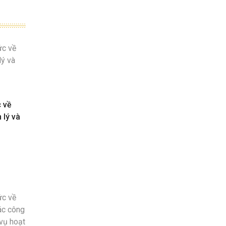
c về
 lý và