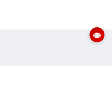
:
banbientap@sav.gov.vn
Thông tin liên hệ
ne:
36