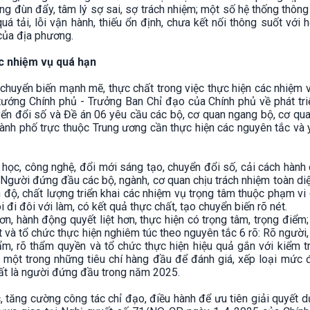
ạng đùn đẩy, tâm lý sợ sai, sợ trách nhiệm; một số hệ thống thông 
uá tải, lỗi vận hành, thiếu ổn định, chưa kết nối thông suốt với 
 của địa phương.
ác nhiệm vụ quá hạn
 chuyển biến mạnh mẽ, thực chất trong việc thực hiện các nhiệm 
ướng Chính phủ - Trưởng Ban Chỉ đạo của Chính phủ về phát tri
yển đổi số và Đề án 06 yêu cầu các bộ, cơ quan ngang bộ, cơ qu
thành phố trực thuộc Trung ương cần thực hiện các nguyên tắc và
a học, công nghệ, đổi mới sáng tạo, chuyển đổi số, cải cách hành 
. Người đứng đầu các bộ, ngành, cơ quan chịu trách nhiệm toàn di
 độ, chất lượng triển khai các nhiệm vụ trọng tâm thuộc phạm vi 
i đi đôi với làm, có kết quả thực chất, tạo chuyển biến rõ nét.
, hành động quyết liệt hơn, thực hiện có trọng tâm, trọng điểm;
 và tổ chức thực hiện nghiêm túc theo nguyên tắc 6 rõ: Rõ người, 
hẩm, rõ thẩm quyền và tổ chức thực hiện hiệu quả gắn với kiểm t
à một trong những tiêu chí hàng đầu để đánh giá, xếp loại mức
hất là người đứng đầu trong năm 2025.
, tăng cường công tác chỉ đạo, điều hành để ưu tiên giải quyết 