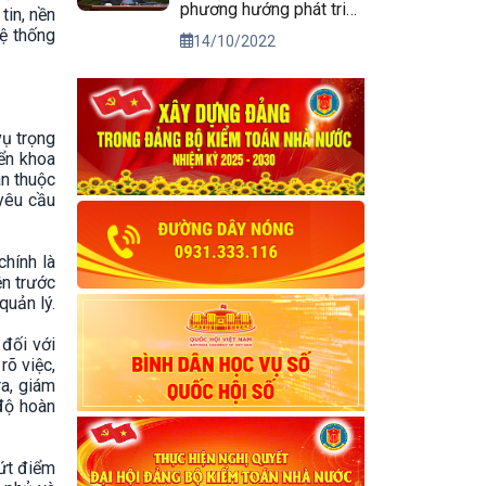
phương hướng phát triển
tin, nền
kinh tế xã hội và bảo
hệ thống
14/10/2022
đảm quốc phòng, an
ninh vùng Tây Nguyên
đến năm 2030, tầm nhìn
đến năm 2045
vụ trọng
ển khoa
an thuộc
 yêu cầu
chính là
ện trước
quản lý.
 đối với
rõ việc,
ra, giám
 độ hoàn
dứt điểm