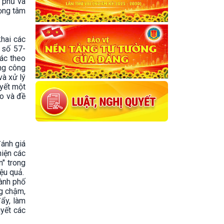
 phủ và
rọng tâm
khai các
 số 57-
tác theo
ờng công
và xử lý
uyết một
áo và đề
đánh giá
hiện các
n" trong
ệu quả.
hành phố
ng chậm,
đẩy, làm
uyết các