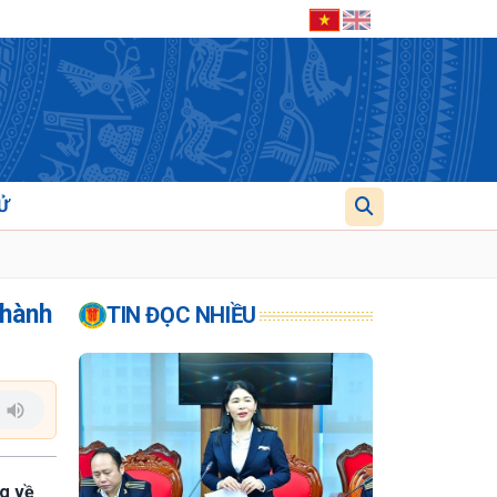
Ử
 hành
TIN ĐỌC NHIỀU
Tg về