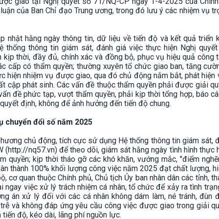
được giao tại Nghị quyết số 71/NQ-CP ngày 1-4-2025 của Chính
 luận của Ban Chỉ đạo Trung ương, trong đó lưu ý các nhiệm vụ t
 nhật hằng ngày thông tin, dữ liệu về tiến độ và kết quả triển 
ệ thống thông tin giám sát, đánh giá việc thực hiện Nghị quyết
 kịp thời, đầy đủ, chính xác và đồng bộ, phục vụ hiệu quả công 
các cấp có thẩm quyền; thường xuyên tổ chức giao ban, tăng cư
thực hiện nhiệm vụ được giao, qua đó chủ động nắm bắt, phát hiện 
ất cập phát sinh. Các vấn đề thuộc thẩm quyền phải được giải q
c vấn đề phức tạp, vượt thẩm quyền, phải kịp thời tổng hợp, báo c
 quyết định, không để ảnh hưởng đến tiến độ chung.
ụ chuyển đổi số năm 2025
phương chủ động, tích cực sử dụng Hệ thống thông tin giám sát, 
(http://nq57.vn) để theo dõi, giám sát hằng ngày tình hình thực 
ẩm quyền; kịp thời tháo gỡ các khó khăn, vướng mắc, "điểm nghẽ
 hoàn thành 100% khối lượng công việc năm 2025 đạt chất lượng, hi
, cơ quan thuộc Chính phủ, Chủ tịch Ủy ban nhân dân các tỉnh, t
i ngay việc xử lý trách nhiệm cá nhân, tổ chức để xảy ra tình trạ
ng án xử lý đối với các cá nhân không dám làm, né tránh, đùn 
trễ và không đáp ứng yêu cầu công việc được giao trong giải q
iến độ, kéo dài, lãng phí nguồn lực.