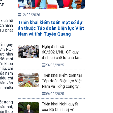
-CP
12/03/2026
ủa cả hệ
Triển khai kiểm toán một số dự
ách hành
án thuộc Tập đoàn Điện lực Việt
sự phát
Nam và tỉnh Tuyên Quang
đến ngày
Nghị định số
 71/NQ-
60/2021/NĐ-CP quy
ực hiện
định cơ chế tự chủ tài
 đổi mới
chính của đơn vị sự
iển khoa
23/05/2025
hấp, chỉ
nghiệp công lập
 của năm
Triển khai kiểm toán tại
iêu chí
Tập đoàn Điện lực Việt
 dân vẫn
Nam và Tổng công ty
òn nhiều
Phát điện 2
09/09/2025
ột trong
Triển khai Nghị quyết
âu sát;
của Bộ Chính trị về
hời theo