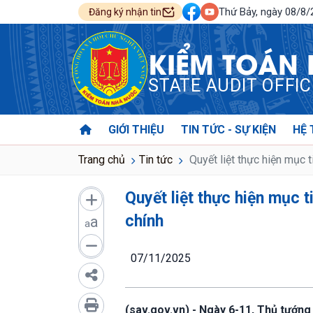
Thứ Bảy, ngày 08/8
Đăng ký nhận tin
KIỂM TOÁN
STATE AUDIT OFFI
GIỚI THIỆU
TIN TỨC - SỰ KIỆN
HỆ 
Trang chủ
Tin tức
Quyết liệt thực hiện mục t
Quyết liệt thực hiện mục t
chính
a
a
07/11/2025
(sav.gov.vn) - Ngày 6-11, Thủ tướn