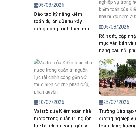
05/08/2026
Đào tạo kỹ năng kiểm
toán dự án đầu tư xây
05/08/2026
dựng công trình theo mô
hình thông tin công trình
Rà soát, cập nhậ
mục văn bản và
hàng câu hỏi ph
công tác đánh g
môn, nghiệp vụ 
động kiểm toán 
toán nhà nước 
25/07/2026
30/07/2026
Trường Đào tạo 
Vai trò của Kiểm toán nhà
dưỡng nghiệp vụ
nước trong quản trị nguồn
toán dâng hương 
lực tài chính công gắn với
các Anh hùng liệt
thực hiện cơ chế phân