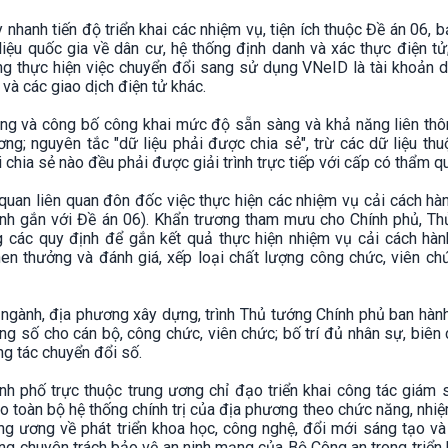
 nhanh tiến độ triển khai các nhiệm vụ, tiện ích thuộc Đề án 06,
 liệu quốc gia về dân cư, hệ thống định danh và xác thực điện t
ng thực hiện việc chuyển đổi sang sử dụng VNeID là tài khoản d
 và các giao dịch điện tử khác.
ạng và công bố công khai mức độ sẵn sàng và khả năng liên thôn
ơng; nguyên tắc "dữ liệu phải được chia sẻ", trừ các dữ liệu th
 chia sẻ nào đều phải được giải trình trực tiếp với cấp có thẩm q
 quan liên quan đôn đốc việc thực hiện các nhiệm vụ cải cách hà
hính gắn với Đề án 06). Khẩn trương tham mưu cho Chính phủ, Th
g các quy định để gắn kết quả thực hiện nhiệm vụ cải cách hành
hen thưởng và đánh giá, xếp loại chất lượng công chức, viên c
, ngành, địa phương xây dựng, trình Thủ tướng Chính phủ ban hành
ng số cho cán bộ, công chức, viên chức; bố trí đủ nhân sự, biên
ng tác chuyển đổi số.
ành phố trực thuộc trung ương chỉ đạo triển khai công tác giám 
o toàn bộ hệ thống chính trị của địa phương theo chức năng, nhi
ng ương về phát triển khoa học, công nghệ, đổi mới sáng tạo v
ượng chuyên trách bảo vệ an ninh mạng của Bộ Công an trong triển 