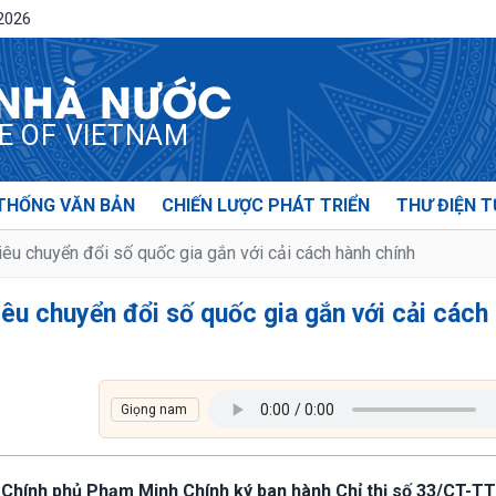
/2026
 NHÀ NƯỚC
CE OF VIETNAM
THỐNG VĂN BẢN
CHIẾN LƯỢC PHÁT TRIỂN
THƯ ĐIỆN T
iêu chuyển đổi số quốc gia gắn với cải cách hành chính
iêu chuyển đổi số quốc gia gắn với cải cách
g Chính phủ Phạm Minh Chính ký ban hành Chỉ thị số 33/CT-T