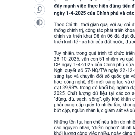
đẩy mạnh việc thực hiện đúng tiến đ
ngày 1-4-2025 của Chính phủ và các
Theo Chỉ thị, thời gian qua, với sự chỉ
thống chính trị, công tác phát triển kh
chính và triển khai Đề án 06 đã đạt 
triển kinh tế - xã hội của đất nước, đư
Tuy nhiên, trong quá trình tổ chức tri
28-10-2025, vẫn còn 51 nhiệm vụ quá 
CP ngày 1-4-2025 của Chính phủ sửa đ
Nghị quyết số 57-NQ/TW ngày 22-12-202
sáng tạo và chuyển đổi số quốc gia và
học, công nghệ, đổi mới sáng tạo và ch
đạt 39,98%, trong đó khối bộ, ngành đạ
2025. Chất lượng dữ liệu tại các cơ 
"đúng, đủ, sạch, sống", gây khó khăn c
phải cung cấp giấy tờ nhiều lần, khôn
bất cập, nguồn nhân lực giám sát và xử
Những tồn tại, hạn chế nêu trên do nhi
các nguyên nhân, "điểm nghẽn" chính 
khối lượng công việc nhiều, ngày càng 