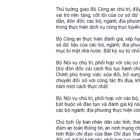
Thủ tướng giao Bộ Công an chủ trì, đẩy
vai trò nền tảng, cốt lõi của cơ sở dữ
dẫn, đôn đốc các bộ, ngành, địa phươ
trong thực hiện dịch vụ công trực tuyến
Bộ Công an thực hiện đánh giá, xếp h
sẻ dữ liệu của các bộ, ngành, địa phư
mục bí mật nhà nước. Bất kỳ sự từ chối
Bộ Nội vụ chủ trì, phối hợp với các cơ
(trừ đôn đốc cải cách thủ tục hành c
Chính phủ trong việc sửa đổi, bổ sun
chuyển đổi số với công tác thi đua, k
năm một cách thực chất.
Bộ Nội vụ chủ trì, phối hợp với các bộ
bắt buộc về đào tạo và đánh giá kỹ nă
các bộ ngành, địa phương thực hiện cô
Chủ tịch Ủy ban nhân dân các tỉnh, th
đảm an toàn thông tin, an ninh mạng ch
tinh thần chỉ đạo của Ban Chỉ đạo Tru
đổi số; bố trí kinh phí, phối hợp lực l