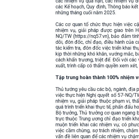
các nhiệm vụ quá hạn, các nhiệm vụ 
các Kế hoạch, Quy định, Thông báo kết
những tháng cuối năm 2025.
Các cơ quan tổ chức thực hiện việc cập
nhiệm vụ, giải pháp được giao trên H
NQ/TW (https://nq57.vn), bảo đảm tính
dõi, đôn đốc, chỉ đạo, điều hành của 
tác kiểm tra, đôn đốc việc triển khai 
kịp thời những khó khăn, vướng mắc, b
cách khẩn trương, triệt để. Đối với cá
xuất, trình cấp có thẩm quyền xem xét,
Tập trung hoàn thành 100% nhiệm v
Thủ tướng yêu cầu các bộ, ngành, địa 
việc thực hiện Nghị quyết số 57-NQ/TW 
nhiệm vụ, giải pháp thuộc phạm vi, th
quá trình triển khai thực tế, phấn đấu
Bộ trưởng, Thủ trưởng cơ quan ngang bộ
trực thuộc Trung ương chỉ đạo triển kha
muộn triển khai các nhiệm vụ; có phươ
việc cầm chừng, sợ trách nhiệm, chậm 
vấn đề liên quan để các nhiệm vụ chậm t