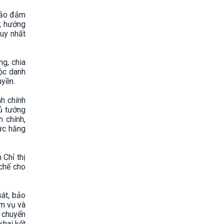
 bảo đảm
ử; hướng
uy nhất
g, chia
uộc danh
uyền.
nh chính
ủ tướng
 chính,
hức hằng
 Chỉ thị
 chế cho
sát, bảo
ệm vụ và
à chuyển
khai kết