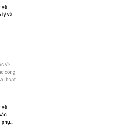
c về
 lý và
c về
các
n phục
toán