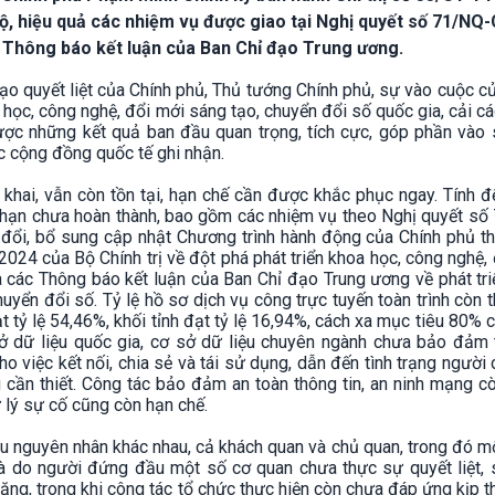
ộ, hiệu quả các nhiệm vụ được giao tại Nghị quyết số 71/NQ
 Thông báo kết luận của Ban Chỉ đạo Trung ương.
 đạo quyết liệt của Chính phủ, Thủ tướng Chính phủ, sự vào cuộc c
oa học, công nghệ, đổi mới sáng tạo, chuyển đổi số quốc gia, cải c
được những kết quả ban đầu quan trọng, tích cực, góp phần vào 
ợc cộng đồng quốc tế ghi nhận.
ển khai, vẫn còn tồn tại, hạn chế cần được khắc phục ngay. Tính 
hạn chưa hoàn thành, bao gồm các nhiệm vụ theo Nghị quyết số
ổi, bổ sung cập nhật Chương trình hành động của Chính phủ th
4 của Bộ Chính trị về đột phá phát triển khoa học, công nghệ,
 các Thông báo kết luận của Ban Chỉ đạo Trung ương về phát tr
uyển đổi số. Tỷ lệ hồ sơ dịch vụ công trực tuyến toàn trình còn t
t tỷ lệ 54,46%, khối tỉnh đạt tỷ lệ 16,94%, cách xa mục tiêu 80%
sở dữ liệu quốc gia, cơ sở dữ liệu chuyên ngành chưa bảo đảm t
ho việc kết nối, chia sẻ và tái sử dụng, dẫn đến tình trạng người
g cần thiết. Công tác bảo đảm an toàn thông tin, an ninh mạng c
 lý sự cố cũng còn hạn chế.
ều nguyên nhân khác nhau, cả khách quan và chủ quan, trong đó m
là do người đứng đầu một số cơ quan chưa thực sự quyết liệt, s
tăng, trong khi công tác tổ chức thực hiện còn chưa đáp ứng kịp t