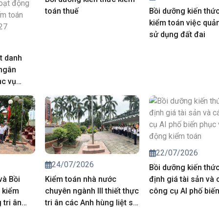
toán thuế
Bồi dưỡng kiến thứ
kiểm toán việc quản
sử dụng đất đai
t danh
 ngân
ục vụ
iá chuyên
trong hoạt
của Kiểm
năm 2027
22/07/2026
24/07/2026
Bồi dưỡng kiến thứ
và Bồi
Kiểm toán nhà nước
định giá tài sản và 
 kiểm
chuyên ngành III thiết thực
công cụ AI phố biế
tri ân
tri ân các Anh hùng liệt sĩ,
vụ hoạt động kiểm 
 sĩ
người có công