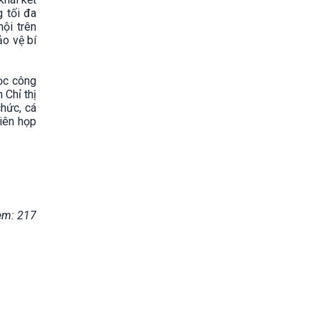
 tối đa
ội trên
ảo vệ bí
ọc công
 Chỉ thị
chức, cá
iên họp
em: 217