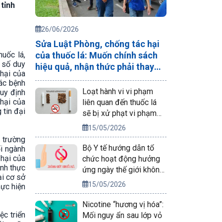
tỉnh
26/06/2026
Sửa Luật Phòng, chống tác hại
của thuốc lá: Muốn chính sách
huốc lá,
ỉ số duy
hiệu quả, nhận thức phải thay
 hại của
đổi trước
các bệnh
Loạt hành vi vi phạm
quy định
 hại của
liên quan đến thuốc lá
 tin đại
sẽ bị xử phạt vi phạm
hành chính
15/05/2026
i trường
Bộ Y tế hướng dẫn tổ
ổi ngành
 hại của
chức hoạt động hưởng
ỉnh thực
ứng ngày thế giới không
ại cơ sở
thuốc lá 31/5/2026
15/05/2026
hực hiện
Nicotine “hương vị hóa”:
ệc triển
Mối nguy ẩn sau lớp vỏ