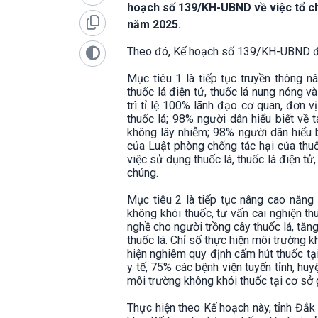
hoạch số 139/KH-UBND về việc tổ ch
năm 2025.
Theo đó, Kế hoạch số 139/KH-UBND đề 
Mục tiêu 1 là tiếp tục truyền thông n
thuốc lá điện tử, thuốc lá nung nóng v
trì tỉ lệ 100% lãnh đạo cơ quan, đơn 
thuốc lá; 98% người dân hiểu biết về t
không lây nhiễm; 98% người dân hiểu b
của Luật phòng chống tác hại của thuố
việc sử dụng thuốc lá, thuốc lá điện tử
chúng.
Mục tiêu 2 là tiếp tục nâng cao năng 
không khói thuốc, tư vấn cai nghiện th
nghề cho người trồng cây thuốc lá, tăng
thuốc lá. Chỉ số thực hiện môi trường k
hiện nghiêm quy định cấm hút thuốc tại
y tế, 75% các bệnh viện tuyến tỉnh, hu
môi trường không khói thuốc tại cơ sở 
Thực hiện theo Kế hoạch này, tỉnh Đắk 