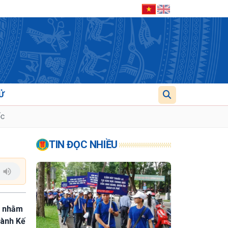
Ử
ốc
TIN ĐỌC NHIỀU
lá nhằm
hành Kế