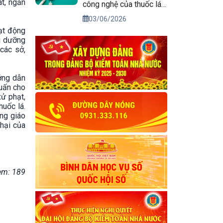
át, ngăn
công nghệ của thuốc lá
điện tử
03/06/2026
oạt động
ồi dưỡng
các sở,
ướng dẫn
huấn cho
xử phạt,
huốc lá.
ng giáo
 hại của
em: 189