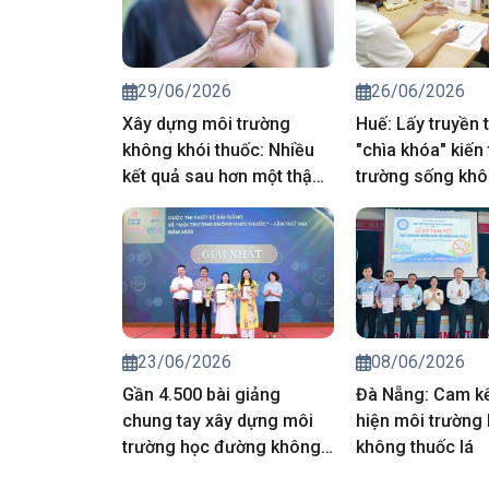
29/06/2026
26/06/2026
Xây dựng môi trường
Huế: Lấy truyền 
không khói thuốc: Nhiều
"chìa khóa" kiến
kết quả sau hơn một thập
trường sống khô
kỷ, thách thức vẫn hiện
thuốc
hữu
23/06/2026
08/06/2026
Gần 4.500 bài giảng
Đà Nẵng: Cam kế
chung tay xây dựng môi
hiện môi trường 
trường học đường không
không thuốc lá
khói thuốc