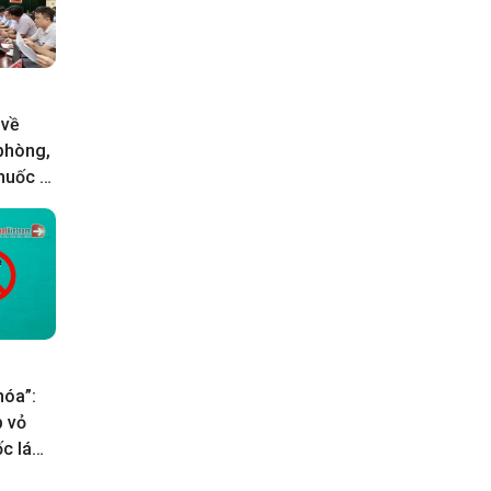
 về
 phòng,
huốc lá
hóa”:
p vỏ
c lá