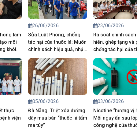
26/06/2026
23/06/2026
thông làm
Sửa Luật Phòng, chống
Rà soát chính sách
 tạo môi
tác hại của thuốc lá: Muốn
hiến, ghép tạng và
ng khói
chính sách hiệu quả, nhận
chống tác hại của t
thức phải thay đổi trước
từ thực tiễn cơ sở
05/06/2026
03/06/2026
t thực
Đà Nẵng: Triệt xóa đường
Nicotine “hương vị 
bệnh viện
dây mua bán “thuốc lá tẩm
Mối nguy ẩn sau lớ
ma túy”
công nghệ của thuố
điện tử