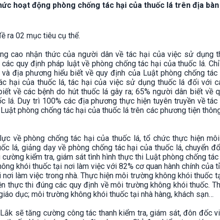
ức hoạt động phòng chống tác hại của thuốc lá trên địa bàn 
ra 02 mục tiêu cụ thể.
âng cao nhận thức của người dân về tác hại của việc sử dụng t
à các quy định pháp luật về phòng chống tác hại của thuốc lá. Ch
vị và địa phương hiểu biết về quy định của Luật phòng chống tác
ác hại của thuốc lá, tác hại của việc sử dụng thuốc lá đối với 
iết về các bệnh do hút thuốc lá gây ra; 65% người dân biết về 
c lá. Duy trì 100% các địa phương thực hiện tuyên truyền về tác
, Luật phòng chống tác hại của thuốc lá trên các phương tiện thông
lực về phòng chống tác hại của thuốc lá, tổ chức thực hiện mô
uốc lá, giảng dạy về phòng chống tác hại của thuốc lá, chuyển đ
 cường kiểm tra, giám sát tình hình thực thi Luật phòng chống tác
hông khói thuốc tại nơi làm việc với 82% cơ quan hành chính của t
 nơi làm việc trong nhà. Thực hiện môi trường không khói thuốc t
yện thực thi đúng các quy định về môi trường không khói thuốc. T
giáo dục; môi trường không khói thuốc tại nhà hàng, khách sạn…
Lắk sẽ tăng cường công tác thanh kiểm tra, giám sát, đôn đốc vi