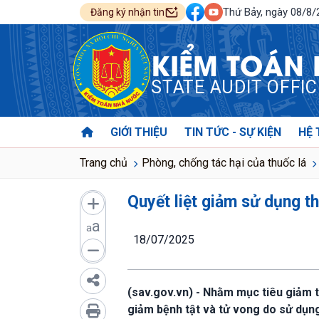
Thứ Bảy, ngày 08/8
Đăng ký nhận tin
KIỂM TOÁN
STATE AUDIT OFFI
GIỚI THIỆU
TIN TỨC - SỰ KIỆN
HỆ 
Trang chủ
Phòng, chống tác hại của thuốc lá
Quyết liệt giảm sử dụng th
a
a
18/07/2025
(sav.gov.vn) - Nhằm mục tiêu giảm tỷ
giảm bệnh tật và tử vong do sử dụn