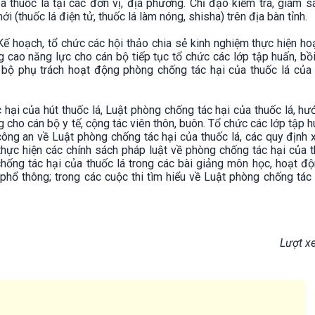
 thuốc lá tại các đơn vị, địa phương. Chỉ đạo kiểm tra, giám s
(thuốc lá điện tử, thuốc lá làm nóng, shisha) trên địa bàn tỉnh.
 Kế hoạch, tổ chức các hội thảo chia sẻ kinh nghiệm thực hiện h
g cao năng lực cho cán bộ tiếp tục tổ chức các lớp tập huấn, b
 bộ phụ trách hoạt động phòng chống tác hại của thuốc lá của 
 hại của hút thuốc lá, Luật phòng chống tác hại của thuốc lá, h
g cho cán bộ y tế, cộng tác viên thôn, buôn. Tổ chức các lớp tập 
công an về Luật phòng chống tác hại của thuốc lá, các quy định 
thực hiện các chính sách pháp luật về phòng chống tác hại của t
hống tác hại của thuốc lá trong các bài giảng môn học, hoạt độ
 phổ thông; trong các cuộc thi tìm hiểu về Luật phòng chống tác
Lượt x