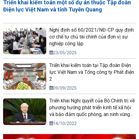
Triển khai kiểm toán một số dự án thuộc Tập đoàn
Điện lực Việt Nam và tỉnh Tuyên Quang
Nghị định số 60/2021/NĐ-CP quy định
cơ chế tự chủ tài chính của đơn vị sự
nghiệp công lập
23/05/2025
Triển khai kiểm toán tại Tập đoàn Điện
lực Việt Nam và Tổng công ty Phát điện
2
09/09/2025
Triển khai Nghị quyết của Bộ Chính trị về
phương hướng phát triển kinh tế xã hội
và bảo đảm quốc phòng, an ninh vùng
Tây Nguyên đến năm 2030, tầm nhìn
14/10/2022
đến năm 2045