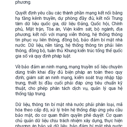
phương.
Quyết định yêu cầu các thành phần mạng kết nối bằng
hạ tầng kênh truyền, dự phòng đầy đủ; kết nối Trung
tâm dữ liệu quốc gia, dữ liệu Đảng, Quốc hội, Chính
phủ, Mặt trận, Tòa án, Viện kiểm sát, bộ ngành, địa
phương; kết nối với mạng viễn thông, hệ thống thông
tin phục vụ liên thông, đồng bộ, bảo đảm bí mật nhà
nước. Dữ liệu, nền tảng, hệ thống thông tin phải liên
thông, đồng bộ, tuân thủ Khung kiến trúc tổng thể quốc
gia số và quy định pháp luật.
Về bảo đảm an ninh mạng, mạng truyền số liệu chuyên
dùng triển khai đầy đủ biện pháp an toàn theo quy
định; giám sát an ninh mạng, kiểm soát truy nhập tập
trung, thiết bị đầu cuối phải đáp ứng tiêu chuẩn kỹ
thuật, cho phép phân tách dịch vụ, quản lý qua hệ
thống tập trung.
Dữ liệu, thông tin bí mật nhà nước phải phân loại, mã
hóa theo cấp độ, xử lý trên hệ thống đáp ứng yêu cầu
bảo mật, do cơ quan thẩm quyền phê duyệt. Cơ quan
chủ quản dữ liệu chịu trách nhiệm xây dựng, thực hiện
phương án bảo vệ dữ liệu, bảo đảm bí mật nhà nước