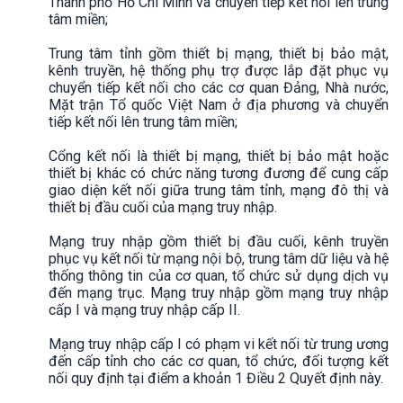
Thành phố Hồ Chí Minh và chuyển tiếp kết nối lên trung
tâm miền;
Trung tâm tỉnh gồm thiết bị mạng, thiết bị bảo mật,
kênh truyền, hệ thống phụ trợ được lắp đặt phục vụ
chuyển tiếp kết nối cho các cơ quan Đảng, Nhà nước,
Mặt trận Tổ quốc Việt Nam ở địa phương và chuyển
tiếp kết nối lên trung tâm miền;
Cổng kết nối là thiết bị mạng, thiết bị bảo mật hoặc
thiết bị khác có chức năng tương đương để cung cấp
giao diện kết nối giữa trung tâm tỉnh, mạng đô thị và
thiết bị đầu cuối của mạng truy nhập.
Mạng truy nhập gồm thiết bị đầu cuối, kênh truyền
phục vụ kết nối từ mạng nội bộ, trung tâm dữ liệu và hệ
thống thông tin của cơ quan, tổ chức sử dụng dịch vụ
đến mạng trục. Mạng truy nhập gồm mạng truy nhập
cấp I và mạng truy nhập cấp II.
Mạng truy nhập cấp I có phạm vi kết nối từ trung ương
đến cấp tỉnh cho các cơ quan, tổ chức, đối tượng kết
nối quy định tại điểm a khoản 1 Điều 2 Quyết định này.