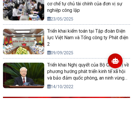
cơ chế tự chủ tài chính của đơn vị sự
nghiệp công lập
23/05/2025
Triển khai kiểm toán tại Tập đoàn Điện
lực Việt Nam và Tổng công ty Phát điện
2
09/09/2025
Triển khai Nghị quyết của Bộ Chính trị về
phương hướng phát triển kinh tế xã hội
và bảo đảm quốc phòng, an ninh vùng
Tây Nguyên đến năm 2030, tầm nhìn
14/10/2022
đến năm 2045