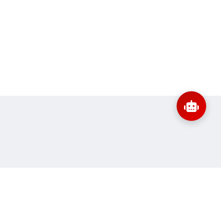
:
banbientap@sav.gov.vn