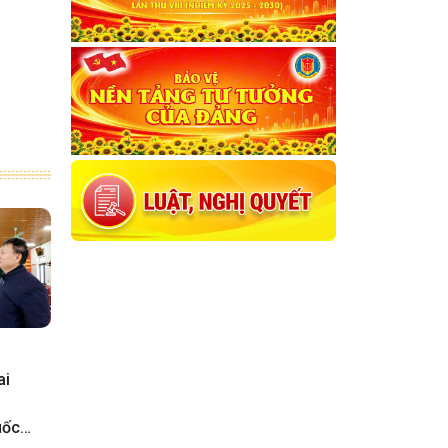
ai
o
uốc