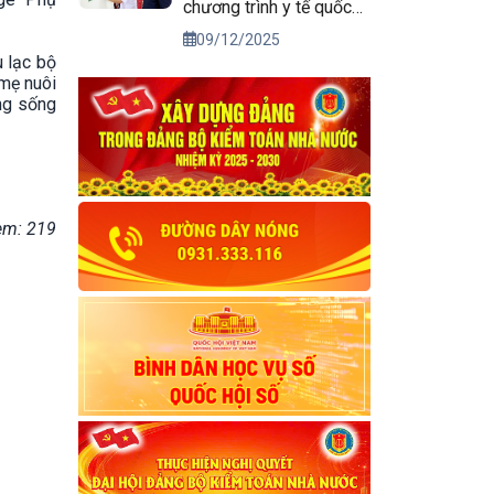
chương trình y tế quốc
gia: Giải pháp sống còn
09/12/2025
để giảm tỷ lệ hút thuốc
u lạc bộ
xuống dưới 15% vào
 mẹ nuôi
năm 2030
ng sống
em: 219