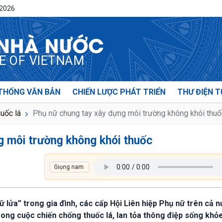
/2026
 NHÀ NƯỚC
CE OF VIETNAM
THỐNG VĂN BẢN
CHIẾN LƯỢC PHÁT TRIỂN
THƯ ĐIỆN T
huốc lá
Phụ nữ chung tay xây dựng môi trường không khói thuố
g môi trường không khói thuốc
iữ lửa” trong gia đình, các cấp Hội Liên hiệp Phụ nữ trên cả 
rong cuộc chiến chống thuốc lá, lan tỏa thông điệp sống khỏ