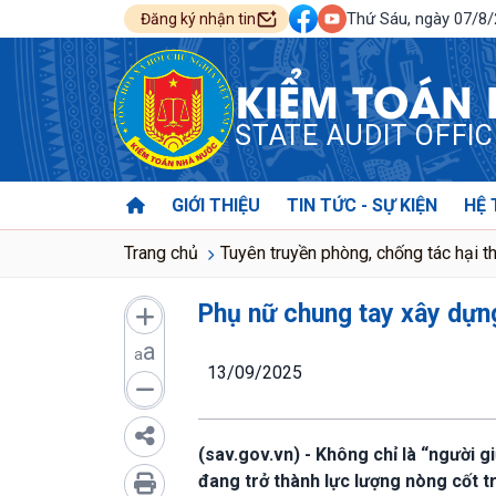
Thứ Sáu, ngày 07/8
Đăng ký nhận tin
KIỂM TOÁN
STATE AUDIT OFFI
GIỚI THIỆU
TIN TỨC - SỰ KIỆN
HỆ 
Trang chủ
Tuyên truyền phòng, chống tác hại t
Phụ nữ chung tay xây dựn
a
a
13/09/2025
(sav.gov.vn) - Không chỉ là “người g
đang trở thành lực lượng nòng cốt t