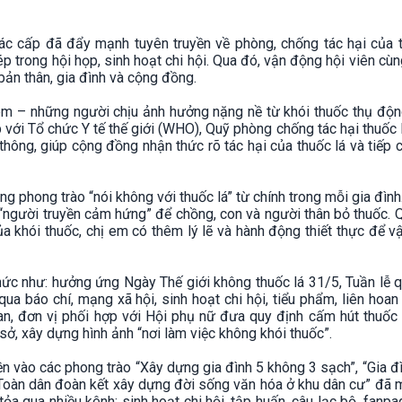
các cấp đã đẩy mạnh tuyên truyền về phòng, chống tác hại của t
p trong hội họp, sinh hoạt chi hội. Qua đó, vận động hội viên cù
ản thân, gia đình và cộng đồng.
 em – những người chịu ảnh hưởng nặng nề từ khói thuốc thụ độn
với Tổ chức Y tế thế giới (WHO), Quỹ phòng chống tác hại thuốc 
n thông, giúp cộng đồng nhận thức rõ tác hại của thuốc lá và tiếp 
g phong trào “nói không với thuốc lá” từ chính trong mỗi gia đình.
 “người truyền cảm hứng” để chồng, con và người thân bỏ thuốc. 
ủa khói thuốc, chị em có thêm lý lẽ và hành động thiết thực để 
ức như: hưởng ứng Ngày Thế giới không thuốc lá 31/5, Tuần lễ q
ua báo chí, mạng xã hội, sinh hoạt chi hội, tiểu phẩm, liên hoan
quan, đơn vị phối hợp với Hội phụ nữ đưa quy định cấm hút thuốc
 sở, xây dựng hình ảnh “nơi làm việc không khói thuốc”.
ền vào các phong trào “Xây dựng gia đình 5 không 3 sạch”, “Gia đ
Toàn dân đoàn kết xây dựng đời sống văn hóa ở khu dân cư” đã 
tỏa qua nhiều kênh: sinh hoạt chi hội, tập huấn, câu lạc bộ, fanp