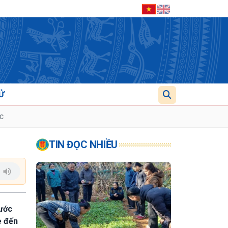
Ử
c
TIN ĐỌC NHIỀU
nước
e đến