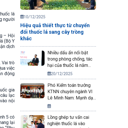
huốc lá
10/12/2025
ng người
Hiệu quả thiết thực từ chuyển
đổi thuốc lá sang cây trồng
g – Hội
khác
lá (Bộ Y
cận dịch
Nhiều dấu ẩn nổi bật
trong phòng chống, tác
 Vai trò
hại của thuốc lá năm
Qua việc
2025
vận động
20/12/2025
Phó Kiểm toán trưởng
uốc gia
KTNN chuyên ngành VI
 câu lạc
Lê Minh Nam: Mạnh dạn
 vào nội
áp dụng sáng kiến mới
vào công tác kiểm toán
ình 5 có
Lồng ghép tư vấn cai
mang lại
nghiện thuốc lá vào
age “Phụ