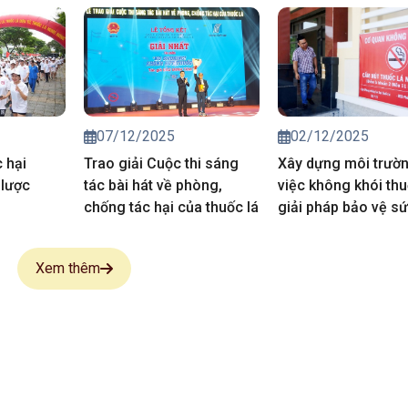
gia: Giải pháp sống
để giảm tỷ lệ hút t
xuống dưới 15% và
2030
07/12/2025
02/12/2025
 hại
Trao giải Cuộc thi sáng
Xây dựng môi trườ
 lược
tác bài hát về phòng,
việc không khói th
chống tác hại của thuốc lá
giải pháp bảo vệ s
và năng suất lao đ
Xem thêm