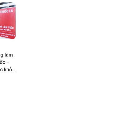
 còn
huốc
o năm
ng làm
uốc –
ức khỏe
ộng