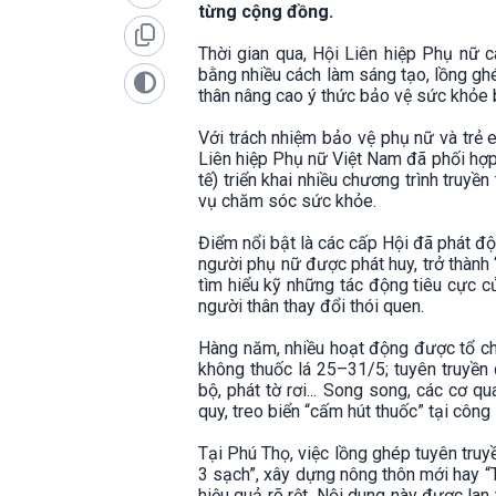
từng cộng đồng.
Thời gian qua, Hội Liên hiệp Phụ nữ 
bằng nhiều cách làm sáng tạo, lồng ghé
thân nâng cao ý thức bảo vệ sức khỏe b
Với trách nhiệm bảo vệ phụ nữ và trẻ
Liên hiệp Phụ nữ Việt Nam đã phối hợp 
tế) triển khai nhiều chương trình truyề
vụ chăm sóc sức khỏe.
Điểm nổi bật là các cấp Hội đã phát độn
người phụ nữ được phát huy, trở thành
tìm hiểu kỹ những tác động tiêu cực c
người thân thay đổi thói quen.
Hàng năm, nhiều hoạt động được tổ ch
không thuốc lá 25–31/5; tuyên truyền q
bộ, phát tờ rơi... Song song, các cơ 
quy, treo biển “cấm hút thuốc” tại công
Tại Phú Thọ, việc lồng ghép tuyên truy
3 sạch”, xây dựng nông thôn mới hay “
hiệu quả rõ rệt. Nội dung này được lan 