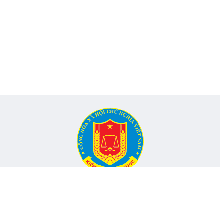
CỔNG THÔNG TIN ĐIỆN TỬ KIỂM TOÁN NHÀ NƯỚC
Cơ quan chủ quản: Kiểm toán nhà nước
nh, Phường Yên Hòa, TP Hà Nội -
Điện thoại:
024.6262.8616 -
Email