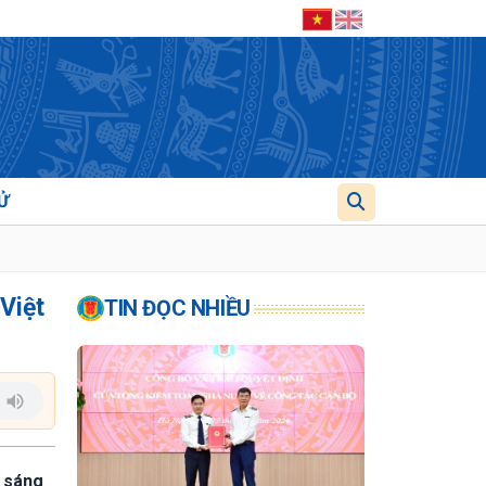
Ử
Việt
TIN ĐỌC NHIỀU
, sáng