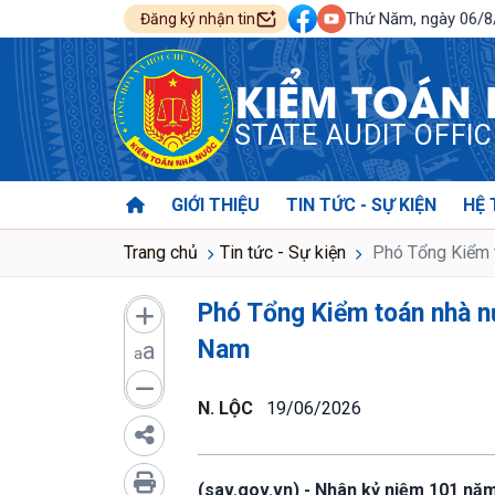
Thứ Năm, ngày 06/
Đăng ký nhận tin
KIỂM TOÁN
STATE AUDIT OFFI
GIỚI THIỆU
TIN TỨC - SỰ KIỆN
HỆ 
Trang chủ
Tin tức - Sự kiện
Phó Tổng Kiểm t
Phó Tổng Kiểm toán nhà n
Nam
a
a
N. LỘC
19/06/2026
(sav.gov.vn) - Nhân kỷ niệm 101 nă