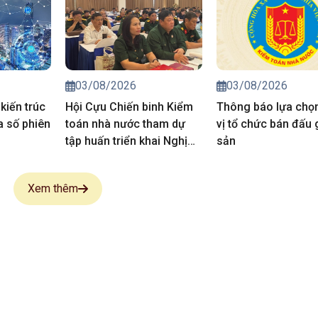
03/08/2026
03/08/2026
kiến trúc
Hội Cựu Chiến binh Kiểm
Thông báo lựa chọ
a số phiên
toán nhà nước tham dự
vị tổ chức bán đấu g
tập huấn triển khai Nghị
sản
quyết Đại hội Hội CCB Việt
Nam lần thứ VIII
Xem thêm