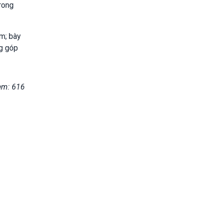
rong
m; bày
ng góp
em: 616