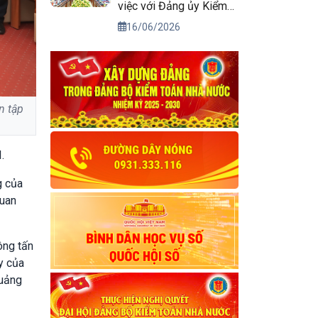
việc với Đảng ủy Kiểm
toán nhà nước
16/06/2026
n tập
.
g của
quan
ông tấn
y của
quảng