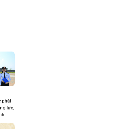
 phát
ng lực,
nh
chính
2030