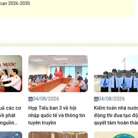
 đoạn 2026-2030
04/08/2026
04/08/2026
quả các cơ
Họp Tiểu ban 3 về hội
Kiểm toán nhà nước
về phát
nhập quốc tế và thông tin
động thi đua tạo độ
 nguồn
tuyên truyền
quyết tâm hoàn thà
thắng lợi nhiệm vụ 
trị giai đoạn 2026-