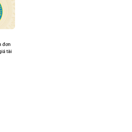
n đơn
iá tài