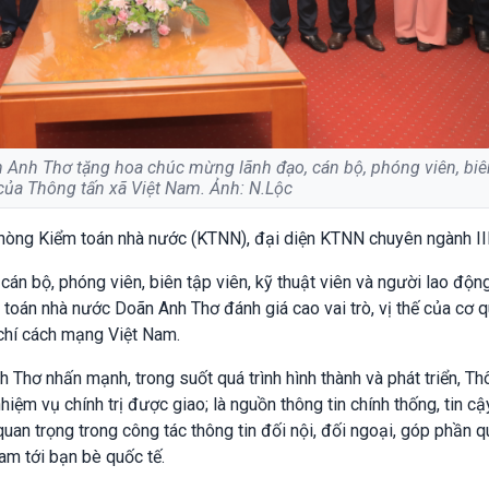
Anh Thơ tặng hoa chúc mừng lãnh đạo, cán bộ, phóng viên, biê
của Thông tấn xã Việt Nam. Ảnh: N.Lộc
òng Kiểm toán nhà nước (KTNN), đại diện KTNN chuyên ngành III
 cán bộ, phóng viên, biên tập viên, kỹ thuật viên và người lao độn
toán nhà nước Doãn Anh Thơ đánh giá cao vai trò, vị thế của cơ 
 chí cách mạng Việt Nam.
hơ nhấn mạnh, trong suốt quá trình hình thành và phát triển, Th
iệm vụ chính trị được giao; là nguồn thông tin chính thống, tin cậ
quan trọng trong công tác thông tin đối nội, đối ngoại, góp phần 
am tới bạn bè quốc tế.