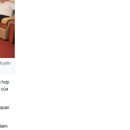
 tuyên
i hợp
t của
 quan
 Nam