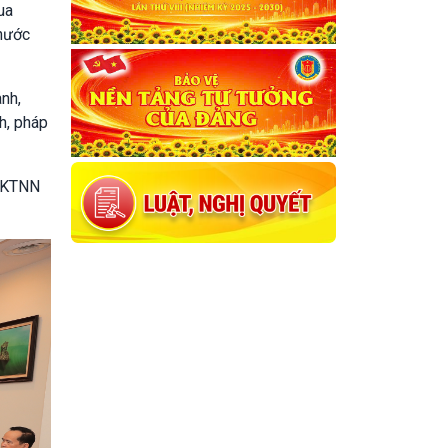
ua
 nước
nh,
h, pháp
a KTNN