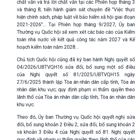
chất vấn và trả lời chất vấn tại các Phiên họp tháng 3
và tháng 8; tiến hành giám sát chuyên đề "Việc thực
hiện chính sách, pháp luật về bảo hiểm xã hội giai đoạn
2021-2026"... Tại Phiên họp tháng 9/2027, Ủy ban
Thường vụ Quốc hội sẽ xem xét các báo cáo của Kiểm
toán nhà nước về kết quả công tác năm 2027 và Kế
hoạch kiểm toán năm 2028…
Chủ tịch Quốc hội cũng đã ký ban hành Nghị quyết số
04/2026/UBTVQH16 sửa đổi, bổ sung một số điều
của Nghị quyết số 81/2025/UBTVQH15 ngày
27/6/2025 thành lập Tòa án nhân dân cấp tỉnh, Tòa án
nhân dân khu vực; quy định phạm vi thẩm quyền theo
lãnh thổ của Tòa án nhân dân cấp tỉnh, Tòa án nhân dân
khu vực.
Theo đó, Ủy ban Thường vụ Quốc hội quyết nghị sửa
đổi, bổ sung khoản 2 Điều 2; sửa đổi, bổ sung khoản 2
và khoản 3 Điều 4 của Nghị quyết số 81. Nghị quyết
quy định về phạm vi thẩm quyền theo lãnh thổ của các