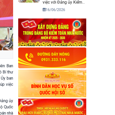
việc với Đảng ủy Kiểm
toán nhà nước
16/06/2026
iên Ban
ó Bí thư
o Ủy ban
úp việc
Đảng ủy
bộ Quốc
oán nhà