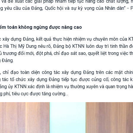
và đề xuất các giải pháp nhằm tiếp tục nâng cao chất lượng, h
g yêu cầu của Đảng, Quốc hội và sự kỳ vọng của Nhân dân” - 
kiểm toán không ngừng được nâng cao
ác xây dựng Đảng, kết quả thực hiện nhiệm vụ chuyên môn của K
 Hà Thị Mỹ Dung nêu rõ, Đảng bộ KTNN luôn duy trì tinh thần đ
hủ trương đổi mới, đột phá, chỉ đạo sát sao, quyết liệt trong việc t
g Đảng.
chỉ đạo toàn diện công tác xây dựng Đảng trên các mặt chính 
 tác tổ chức xây dựng Đảng tiếp tục được củng cố; công tác ki
Đảng ủy KTNN xác định là nhiệm vụ thường xuyên và quan trọng h
g phí, tiêu cực được tăng cường…