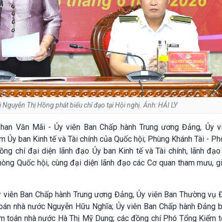
 Nguyễn Thị Hồng phát biểu chỉ đạo tại Hội nghị. Ảnh: HẢI LY
Phan Văn Mãi - Ủy viên Ban Chấp hành Trung ương Đảng, Ủy v
 Ủy ban Kinh tế và Tài chính của Quốc hội; Phùng Khánh Tài - Ph
ng chí đại diện lãnh đạo Ủy ban Kinh tế và Tài chính, lãnh đạ
hòng Quốc hội, cùng đại diện lãnh đạo các Cơ quan tham mưu, gi
y viên Ban Chấp hành Trung ương Đảng, Ủy viên Ban Thường vụ 
 toán nhà nước Nguyễn Hữu Nghĩa; Ủy viên Ban Chấp hành Đảng 
ểm toán nhà nước Hà Thị Mỹ Dung; các đồng chí Phó Tổng Kiểm t