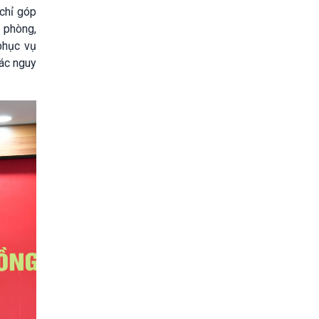
 chỉ góp
 phòng,
phục vụ
các nguy