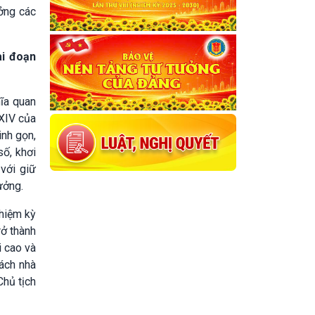
ởng các
ai đoạn
ĩa quan
 XIV của
inh gọn,
số, khơi
 với giữ
ưởng.
nhiệm kỳ
rở thành
i cao và
sách nhà
Chủ tịch