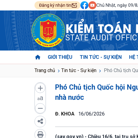
Chủ Nhật, ngày 09/
Đăng ký nhận tin
KIỂM TOÁN
STATE AUDIT OFFI
GIỚI THIỆU
TIN TỨC - SỰ KIỆN
HỆ 
Trang chủ
Tin tức - Sự kiện
Phó Chủ tịch Qu
Phó Chủ tịch Quốc hội Ng
nhà nước
a
a
Đ. KHOA
16/06/2026
(sav.gov.vn) - Chiều 16/6, tại trụ s