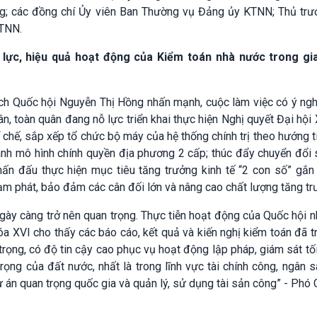
g; các đồng chí Ủy viên Ban Thường vụ Đảng ủy KTNN; Thủ trư
KTNN.
u lực, hiệu quả hoạt động của Kiểm toán nhà nước trong gi
ịch Quốc hội Nguyễn Thị Hồng nhấn mạnh, cuộc làm việc có ý ngh
ân, toàn quân đang nỗ lực triển khai thực hiện Nghị quyết Đại hội
 chế, sắp xếp tổ chức bộ máy của hệ thống chính trị theo hướng t
hành mô hình chính quyền địa phương 2 cấp; thúc đẩy chuyển đổi 
hấn đấu thực hiện mục tiêu tăng trưởng kinh tế “2 con số” gắn
lạm phát, bảo đảm các cân đối lớn và nâng cao chất lượng tăng tr
ngày càng trở nên quan trọng. Thực tiễn hoạt động của Quốc hội 
a XVI cho thấy các báo cáo, kết quả và kiến nghị kiểm toán đã t
rọng, có độ tin cậy cao phục vụ hoạt động lập pháp, giám sát tố
rọng của đất nước, nhất là trong lĩnh vực tài chính công, ngân 
ự án quan trọng quốc gia và quản lý, sử dụng tài sản công” - Phó 