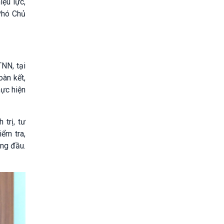
iệu lực,
Phó Chủ
TNN, tại
oàn kết,
hực hiện
trị, tư
ểm tra,
àng đầu.