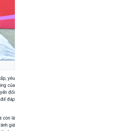
cấp, yêu
động của
uyển đổi
 để đáp
à còn là
đánh giá