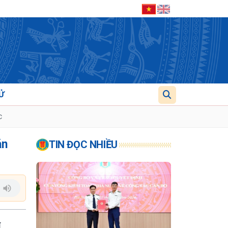
Ử
c
án
TIN ĐỌC NHIỀU
í