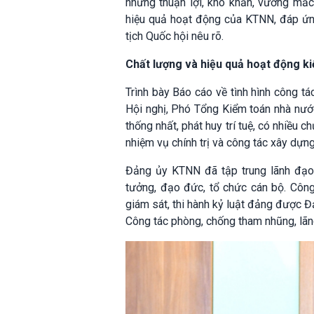
những thuận lợi, khó khăn, vướng mắc 
hiệu quả hoạt động của KTNN, đáp ứn
tịch Quốc hội nêu rõ.
Chất lượng và hiệu quả hoạt động 
Trình bày Báo cáo về tình hình công t
Hội nghị, Phó Tổng Kiểm toán nhà nước
thống nhất, phát huy trí tuệ, có nhiều c
nhiệm vụ chính trị và công tác xây dựn
Đảng ủy KTNN đã tập trung lãnh đạo, 
tưởng, đạo đức, tổ chức cán bộ. Công
giám sát, thi hành kỷ luật đảng được 
Công tác phòng, chống tham nhũng, lãn