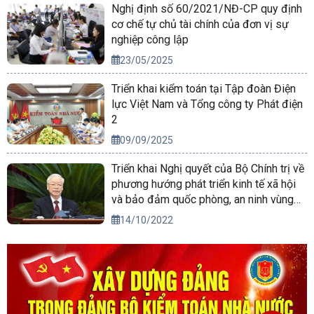
Nghị định số 60/2021/NĐ-CP quy định
cơ chế tự chủ tài chính của đơn vị sự
nghiệp công lập
23/05/2025
Triển khai kiểm toán tại Tập đoàn Điện
lực Việt Nam và Tổng công ty Phát điện
2
09/09/2025
Triển khai Nghị quyết của Bộ Chính trị về
phương hướng phát triển kinh tế xã hội
và bảo đảm quốc phòng, an ninh vùng
Tây Nguyên đến năm 2030, tầm nhìn
14/10/2022
đến năm 2045