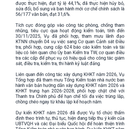
được thực hiện, đạt tỷ lệ 44,1%; đã thực hiện hủy bỏ,
sửa đổi, bổ sung và ban hành mới cơ chế chính sách là
56/177 văn bản, đạt 31,6%.
Tích cực đóng góp vào công tác phòng, chống tham
nhũng, tiêu cực qua hoạt động kiểm toán, tính đến
30/11/2025, Vụ đã phối hợp, tham mưu lãnh đạo
KTNN chuyển 04 vụ việc sang Cơ quan Cảnh sát Điều
tra; phối hợp, cung cấp 624 báo cáo kiểm toán và tài
liệu có liên quan cho Ủy ban Kiểm tra TW, cơ quan điều
tra các cấp để phục vụ có hiệu quả cho công tác giám
sát, điều tra, kiểm tra, thi hành kỷ luật đảng.
Liên quan đến công tác xây dựng KHKT năm 2026, Vụ
Tổng hợp đã tham mưu Tổng Kiểm toán nhà nước ban
hành văn bản hướng dẫn xây dựng KHKT năm 2026 và
KHKT trung hạn 2026-2028; phối hợp chặt chẽ với
Thanh tra Chính phủ để hạn chế tối đa việc trùng lắp,
chồng chéo ngay từ khâu lập kế hoạch năm.
Dự kiến KHKT năm 2026 đã được Vụ tổ chức thẩm
định theo trình tự, thủ tục, hiện đang tiếp thu ý kiến của
UBTVQH và các Đại biểu Quốc hội để hoàn thiện trình