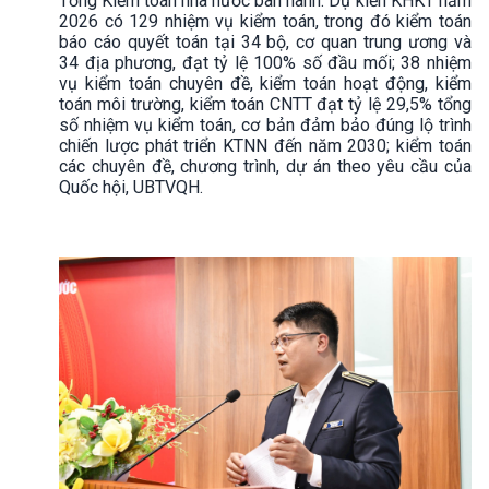
Tổng Kiểm toán nhà nước ban hành. Dự kiến KHKT năm
2026 có 129 nhiệm vụ kiểm toán, trong đó kiểm toán
báo cáo quyết toán tại 34 bộ, cơ quan trung ương và
34 địa phương, đạt tỷ lệ 100% số đầu mối; 38 nhiệm
vụ kiểm toán chuyên đề, kiểm toán hoạt động, kiểm
toán môi trường, kiểm toán CNTT đạt tỷ lệ 29,5% tổng
số nhiệm vụ kiểm toán, cơ bản đảm bảo đúng lộ trình
chiến lược phát triển KTNN đến năm 2030; kiểm toán
các chuyên đề, chương trình, dự án theo yêu cầu của
Quốc hội, UBTVQH.