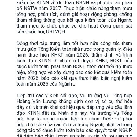
kiến của KTNN về dự toán NSNN và phương án phân
bổ NSTW năm 2027. Thực hiện chức năng tham mưu
tổng hợp, phân tích, đánh giá hoạt động phòng, chống
tham nhũng thông qua kết quả kiểm toán của Ngành;
tham mưu tổ chức phục vụ cho hoạt động giám sát
của Quốc hội, UBTVQH.
Đồng thời tập trung làm tốt hơn nữa công tác tham
mưu giúp Tổng Kiểm toán nhà nước trong quản lý, điều
hành thực hiện KHKT năm 2026; thẩm định và trình
lãnh đạo KTNN tổ chức xét duyệt KHKT, BCKT của
cuộc kiểm toán, phát hành BCKT; theo dõi tiến độ thực
hiện, tổng hợp và xây dựng báo cáo kết quả kiểm toán
năm 2026, báo cáo kết quả thực hiện kiến nghị kiểm
toán năm 2025 của Ngành…
Tiếp thu các ý kiến chỉ đạo, Vụ trưởng Vụ Tổng hợp
Hoàng Văn Lương khẳng định đơn vị sẽ cụ thể hóa
đầy đủ và triển khai có hiệu quả, đáp ứng yêu cầu lãnh
đạo KTNN đặt ra. Nhân dịp này, Vụ trưởng Vụ Tổng
hợp bày tỏ mong muốn tiếp tục nhận được sự phối
hợp chặt chẽ của các đơn vị trong Ngành, nhất là trong
công tác tổ chức kiểm toán báo cáo quyết toán NSĐP
để đảm bảo chất lượng, an toàn, uy tín; Vụ sẽ tiếp tục