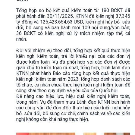
Tổng hợp sơ bộ kết quả kiểm toán từ 180 BCKT đã
phát hành đến 30/11/2025, KTNN đã kiến nghị 37.345
tỷ đồng và 125.423.654,63 USD; kiến nghị hủy bỏ, sửa
đổi, bổ sung và ban hành mới 109 nội dung/văn bản;
36 BCKT có kiến nghị xử lý trách nhiệm tập thể, cá
nhân.
Đối với nhiệm vụ theo dõi, tổng hợp kết quả thực hiện
kiến nghị kiểm toán, trả lời khiếu nại của các đơn vị
được kiểm toán, Vụ đã phối hợp với các đơn vị được
giao chủ trì kiểm toán rà soát, tổng hợp, trình lãnh đạo
KTNN phát hành Báo cáo tổng hợp kết quả thực hiện
kiến nghị kiểm toán năm 2023; tổng hợp danh sách các
tổ chức, cá nhân chưa thực hiện kiến nghị kiểm toán để
công khai theo quy định và yêu cầu của Quốc hội.
Để nâng cao hiệu lực, hiệu quả kiến nghị kiểm toán,
trong năm, Vụ đã tham mưu Lãnh đạo KTNN ban hành
các công văn để đôn đốc thực hiện các kiến nghị hủy
bỏ, sửa đổi, bổ sung cơ chế, chính sách và về các kiến
nghị không còn khả năng thực hiện.