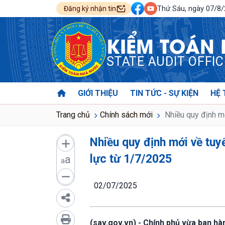
Thứ Sáu, ngày 07/8
Đăng ký nhận tin
KIỂM TOÁN
STATE AUDIT OFFI
GIỚI THIỆU
TIN TỨC - SỰ KIỆN
HỆ 
Trang chủ
Chính sách mới
Nhiều quy định mớ
Nhiều quy định mới về tuy
lực từ 1/7/2025
a
a
02/07/2025
(sav.gov.vn) - Chính phủ vừa ban h