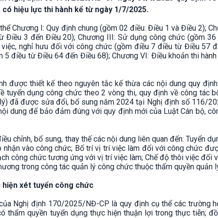
có hiệu lực thi hành kể từ ngày 1/7/2025.
hể Chương I: Quy định chung (gồm 02 điều: Điều 1 và Điều 2); Ch
 Điều 3 đến Điều 20); Chương III: Sử dụng công chức (gồm 36 
 việc, nghỉ hưu đối với công chức (gồm điều 7 điều từ Điều 57 
 5 điều từ Điều 64 đến Điều 68); Chương VI: Điều khoản thi hàn
ịnh được thiết kế theo nguyên tắc kế thừa các nội dung quy định
 về tuyển dụng công chức theo 2 vòng thi, quy định về công tác 
 lý) đã được sửa đổi, bổ sung năm 2024 tại Nghị định số 116/2
 nội dung để bảo đảm đúng với quy định mới của Luật Cán bộ, c
điều chỉnh, bổ sung, thay thế các nội dung liên quan đến: Tuyển d
ếp nhận vào công chức; Bố trí vị trí việc làm đối với công chức đư
gạch công chức tương ứng với vị trí việc làm; Chế độ thôi việc đối 
phương trong công tác quản lý công chức thuộc thẩm quyền quản l
 hiện xét tuyển công chức
của Nghị định 170/2025/NĐ-CP là quy định cụ thể các trường h
ó thẩm quyền tuyển dụng thực hiện thuận lợi trong thực tiễn; đồ