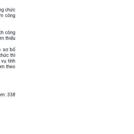
ng chức
làm công
ch công
ảm thiểu
ồ sơ bổ
chức thì
 vụ tính
iệm theo
em: 338