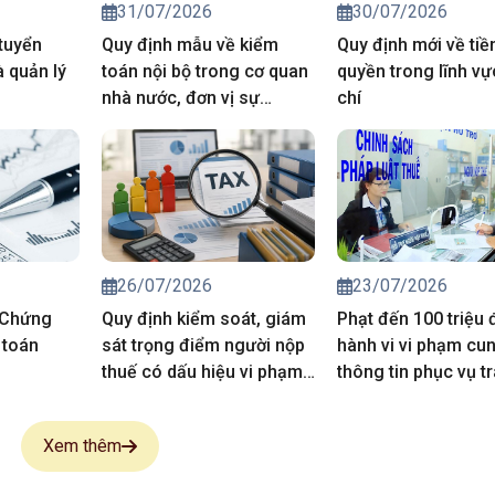
31/07/2026
30/07/2026
tuyển
Quy định mẫu về kiểm
Quy định mới về tiề
 quản lý
toán nội bộ trong cơ quan
quyền trong lĩnh v
nhà nước, đơn vị sự
chí
nghiệp công lập.
26/07/2026
23/07/2026
 Chứng
Quy định kiểm soát, giám
Phạt đến 100 triệu
 toán
sát trọng điểm người nộp
hành vi vi phạm cu
thuế có dấu hiệu vi phạm
thông tin phục vụ t
pháp luật thuế
thông tin thuế
Xem thêm