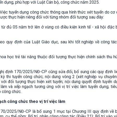
uyển dụng, phù hợp với Luật Cán bộ, công chức năm 2025.
iệc tuyển dụng công chức thông qua hình thức xét tuyển do cơ 
ược thực hiện riêng đối với từng nhóm đối tượng sau đây:
 từ đủ 05 năm trở lên ở vùng có điều kiện kinh tế - xã hội đặc 
eo quy định của Luật Giáo dục, sau khi tốt nghiệp về công tác 
khoa học trẻ tài năng thuộc đối tượng thực hiện chính sách thu hú
Nghị định 170/2025/NĐ-CP cũng sửa đổi, bổ sung các quy định l
 kỳ thi tuyển công chức; nội dung vòng 2 (xét nghiệp vụ chuyê
với đối tượng thực hiện xét tuyển; nội dung quyết định tuyển 
c làm và xếp ngạch tương ứng với vị trí việc làm tuyển dụng; tiê
o công chức.
ạch công chức theo vị trí việc làm
70/2025/NĐ-CP là bổ sung 1 mục tại Chương III quy định về bố
m, cụ thể gồm: Bố trí, phân công công tác (Điều 21); Bố trí vào vị 