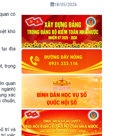
01/7/2026
18/05/2026
quan có
biệt khó
tại địa
t, trọng
iên quan
n ngành)
dụng xác
u chuẩn,
 trí và
trí việc