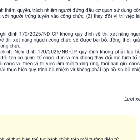
định thẩm quyền, trách nhiệm người đứng đầu cơ quan sử dụng cô
đối với người trúng tuyển vào công chức; (2) thay đổi vị trí việc 
Nghị định 170/2025/NĐ-CP không quy định về thi, xét nâng ngạ
về thi, xét nâng ngạch công chức sẽ được bãi bỏ; đồng thời, gi
công chức.
h chính, Nghị định 170/2025/NĐ-CP quy định không phải lập h
đổi tên cơ quan, tổ chức, đơn vị mà không thay đổi mô hình tổ 
 chức vụ theo vị trí việc làm mới tương ứng; thời hạn giữ chức
ải thực hiện quy trình bổ nhiệm và không phải lập hồ sơ bổ nh
Lượt x
nh về thực hiện thủ tục hành chính trên môi trường điện tử