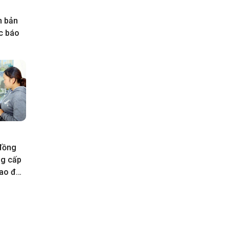
n bản
ực báo
 đồng
ng cấp
rao đổi