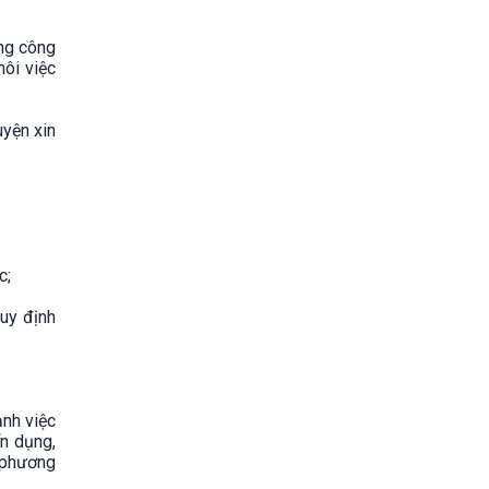
ng công
ôi việc
uyện xin
c;
uy định
nh việc
ển dụng,
 phương