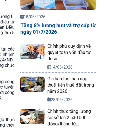
ương II:
18/05/2026
điều từ
Tăng 8% lương hưu và trợ cấp từ
đến Điều
ngày 01/7/2026
h (gồm 5
Chính phủ quy định về
 tại các
quyết toán vốn đầu tư
bổ nhiệm
dự án
024/NĐ-
ông chức
14/06/2026
Gia hạn thời hạn nộp
ụng công
thuế, tiền thuê đất trong
ợc tuyển
năm 2026
với công
ý.
28/06/2026
Chính thức tăng lương
cơ sở lên 2.530.000
ợp thực
đồng/tháng từ
ng thời,