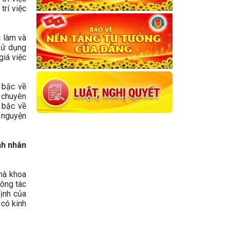
trí việc
c làm và
sử dụng
giá việc
 bậc về
c chuyên
 bậc về
 nguyện
nh nhân
hà khoa
công tác
định của
 có kinh