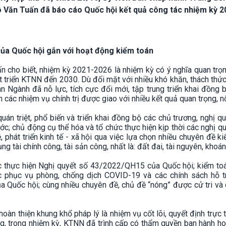
 Văn Tuấn đã báo cáo Quốc hội kết quả công tác nhiệm kỳ 2
của Quốc hội gắn với hoạt động kiểm toán
 cho biết, nhiệm kỳ 2021-2026 là nhiệm kỳ có ý nghĩa quan trọn
hát triển KTNN đến 2030. Dù đối mặt với nhiều khó khăn, thách thứ
oàn Ngành đã nỗ lực, tích cực đổi mới, tập trung triển khai đồng 
n các nhiệm vụ chính trị được giao với nhiều kết quả quan trọng, nổ
án triệt, phổ biến và triển khai đồng bộ các chủ trương, nghị q
c; chủ động cụ thể hóa và tổ chức thực hiện kịp thời các nghị q
ệ, phát triển kinh tế - xã hội qua việc lựa chọn nhiều chuyên đề k
g tài chính công, tài sản công, nhất là: đất đai, tài nguyên, khoá
ệc thực hiện Nghị quyết số 43/2022/QH15 của Quốc hội; kiểm toá
c phục vụ phòng, chống dịch COVID-19 và các chính sách hỗ tr
a Quốc hội; cùng nhiều chuyên đề, chủ đề “nóng” được cử tri và
oàn thiện khung khổ pháp lý là nhiệm vụ cốt lõi, quyết định trực 
ộng, trong nhiệm kỳ, KTNN đã trình cấp có thẩm quyền ban hành h