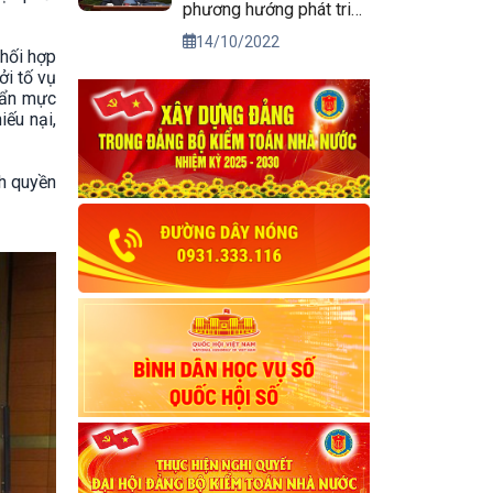
phương hướng phát triển
kinh tế xã hội và bảo
14/10/2022
phối hợp
đảm quốc phòng, an
ởi tố vụ
ninh vùng Tây Nguyên
uẩn mực
đến năm 2030, tầm nhìn
́u nại,
đến năm 2045
nh quyền