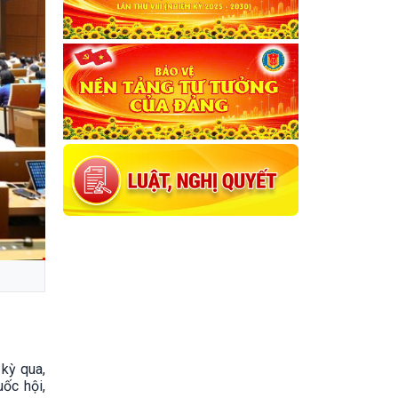
kỳ qua,
ốc hội,