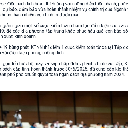
c điều hành linh hoạt, thích ứng với những diễn biến nhanh, phức
oài dự báo, đảm bảo vừa hoàn thành nhiệm vụ chính trị của Ngành
 hoàn thành nhiệm vụ chính trị được giao.
h giảm, giãn một số cuộc kiểm toán nhằm tạo điều kiện cho các
9; để các địa phương tập trung khắc phục hậu quả cơn bão số
n xuất, kinh doanh.
-19 bùng phát, KTNN thí điểm 1 cuộc kiểm toán từ xa tại Tập đ
 với điều kiện phòng, chống dịch.
h gọn tổ chức bộ máy và sáp nhập đơn vị hành chính các cấp, 
n sách cấp tỉnh, hoàn thành trước 30/6/2025, đã cung cấp kịp th
 thành phố phê chuẩn quyết toán ngân sách địa phương năm 2024.