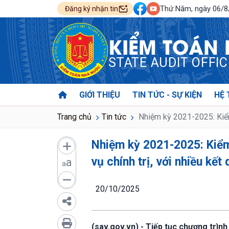
Thứ Năm, ngày 06/
Đăng ký nhận tin
KIỂM TOÁN
STATE AUDIT OFFI
GIỚI THIỆU
TIN TỨC - SỰ KIỆN
HỆ 
Trang chủ
Tin tức
Nhiệm kỳ 2021-2025: Kiểm 
Nhiệm kỳ 2021-2025: Kiểm
vụ chính trị, với nhiều kết
a
a
20/10/2025
(sav.gov.vn) - Tiếp tục chương trìn