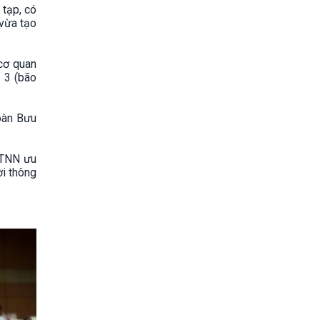
 tạp, có
 vừa tạo
 cơ quan
 3 (bão
oàn Bưu
KTNN ưu
ời thông