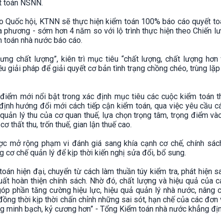
t toán NSNN.
 Quốc hội, KTNN sẽ thực hiện kiểm toán 100% báo cáo quyết to
a phương - sớm hơn 4 năm so với lộ trình thực hiện theo Chiến l
 toán nhà nước báo cáo.
ng chất lượng”, kiên trì mục tiêu “chất lượng, chất lượng hơn 
u giải pháp để giải quyết cơ bản tình trạng chồng chéo, trùng lặp
iểm mới nổi bật trong xác định mục tiêu các cuộc kiểm toán th
định hướng đổi mới cách tiếp cận kiểm toán, qua việc yêu cầu c
 quản lý thu của cơ quan thuế, lựa chọn trọng tâm, trọng điểm v
ơ thất thu, trốn thuế, gian lận thuế cao.
ợc mở rộng phạm vi đánh giá sang khía cạnh cơ chế, chính sác
g cơ chế quản lý để kịp thời kiến nghị sửa đổi, bổ sung.
 toán hiện đại, chuyển từ cách làm thuần túy kiểm tra, phát hiện 
ất hoàn thiện chính sách. Nhờ đó, chất lượng và hiệu quả của 
óp phần tăng cường hiệu lực, hiệu quả quản lý nhà nước, nâng c
 đồng thời kịp thời chấn chỉnh những sai sót, hạn chế của các đơn
ông minh bạch, kỷ cương hơn” - Tổng Kiểm toán nhà nước khẳng địn