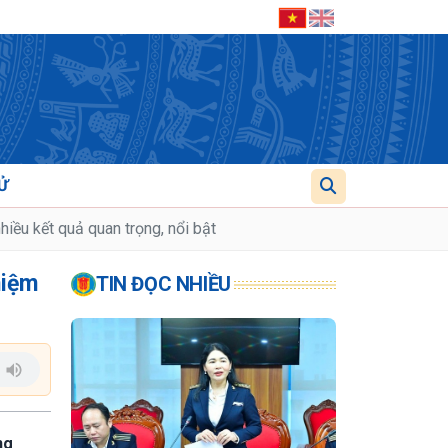
Ử
iều kết quả quan trọng, nổi bật
hiệm
TIN ĐỌC NHIỀU
ng