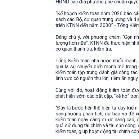
HĐND các địa phương phê chuẩn quyế
“Kế hoạch kiểm toán năm 2026 báo cáo
sách các Bộ, cơ quan trung ương và đị
triển KTNN đến năm 2030” - Tổng Kiểm
Đáng chú ý, với phương châm “Gọn như
lượng hơn nữa”, KTNN đã thực hiện nhiề
cơ quan thanh tra, kiểm tra.
Tổng Kiểm toán nhà nước nhấn mạnh, đ
qua là sự chuyển biến mạnh mẽ trong 
kiểm toán tập trung đánh giá công tác
lĩnh vực có nguồn thu lớn, tiềm ẩn nguy c
Cùng với đó, hoạt động kiểm toán đư
phát hiện sớm các bất cập, “kẽ hở” tron
“Đây là bước tiến thể hiện tư duy kiểm
sang hướng phân tích, dự báo và đề xu
kiểm toán ngày càng được nâng cao, g
quả sử dụng tài chính và tài sản công,
kiểm toán, giúp hoạt động tài chính c