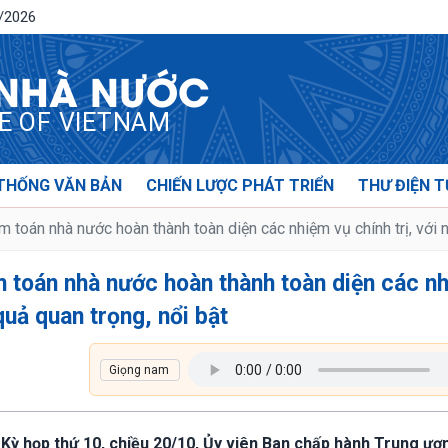
8/2026
 NHÀ NƯỚC
CE OF VIETNAM
THỐNG VĂN BẢN
CHIẾN LƯỢC PHÁT TRIỂN
THƯ ĐIỆN T
toán nhà nước hoàn thành toàn diện các nhiệm vụ chính trị, với nh
 toán nhà nước hoàn thành toàn diện các n
 quả quan trọng, nổi bật
h Kỳ họp thứ 10, chiều 20/10, Ủy viên Ban chấp hành Trung ươ