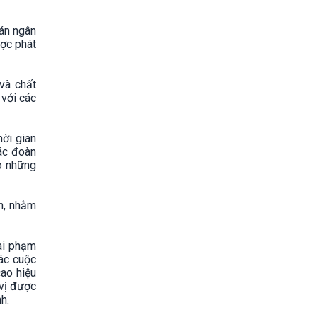
án ngân
ược phát
và chất
 với các
ời gian
ác đoàn
ào những
h, nhằm
sai phạm
các cuộc
ao hiệu
 vị được
h.