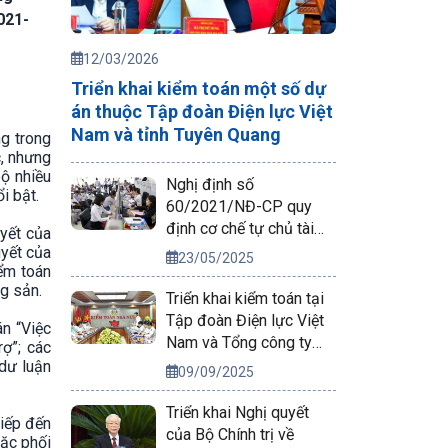
021-
12/03/2026
Triển khai kiểm toán một số dự
án thuộc Tập đoàn Điện lực Việt
Nam và tỉnh Tuyên Quang
g trong
c, nhưng
bộ nhiều
Nghị định số
i bật.
60/2021/NĐ-CP quy
định cơ chế tự chủ tài
uyết của
chính của đơn vị sự
uyết của
23/05/2025
iểm toán
nghiệp công lập
ng sản.
Triển khai kiểm toán tại
Tập đoàn Điện lực Việt
n “Việc
Nam và Tổng công ty
ợ”; các
Phát điện 2
 dư luận
09/09/2025
Triển khai Nghị quyết
tiếp đến
của Bộ Chính trị về
oặc phối