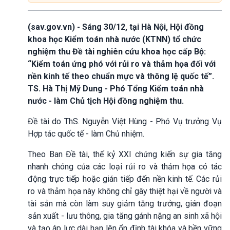
(sav.gov.vn) - Sáng 30/12, tại Hà Nội, Hội đồng
khoa học Kiểm toán nhà nước (KTNN) tổ chức
nghiệm thu Đề tài nghiên cứu khoa học cấp Bộ:
“Kiểm toán ứng phó với rủi ro và thảm họa đối với
nền kinh tế theo chuẩn mực và thông lệ quốc tế”.
TS. Hà Thị Mỹ Dung - Phó Tổng Kiểm toán nhà
nước - làm Chủ tịch Hội đồng nghiệm thu.
Đề tài do ThS. Nguyễn Việt Hùng - Phó Vụ trưởng Vụ
Hợp tác quốc tế - làm Chủ nhiệm.
Theo Ban Đề tài, thế kỷ XXI chứng kiến sự gia tăng
nhanh chóng của các loại rủi ro và thảm họa có tác
động trực tiếp hoặc gián tiếp đến nền kinh tế. Các rủi
ro và thảm họa này không chỉ gây thiệt hại về người và
tài sản mà còn làm suy giảm tăng trưởng, gián đoạn
sản xuất - lưu thông, gia tăng gánh nặng an sinh xã hội
và tạo áp lực dài hạn lên ổn định tài khóa và bền vững