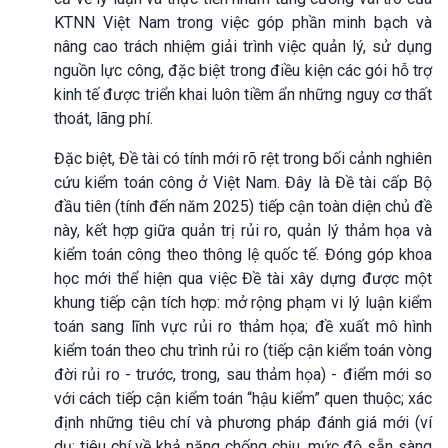
KTNN Việt Nam trong việc góp phần minh bạch và
nâng cao trách nhiệm giải trình việc quản lý, sử dụng
nguồn lực công, đặc biệt trong điều kiện các gói hỗ trợ
kinh tế được triển khai luôn tiềm ẩn những nguy cơ thất
thoát, lãng phí.
Đặc biệt, Đề tài có tính mới rõ rệt trong bối cảnh nghiên
cứu kiểm toán công ở Việt Nam. Đây là Đề tài cấp Bộ
đầu tiên (tính đến năm 2025) tiếp cận toàn diện chủ đề
này, kết hợp giữa quản trị rủi ro, quản lý thảm họa và
kiểm toán công theo thông lệ quốc tế. Đóng góp khoa
học mới thể hiện qua việc Đề tài xây dựng được một
khung tiếp cận tích hợp: mở rộng phạm vi lý luận kiểm
toán sang lĩnh vực rủi ro thảm họa; đề xuất mô hình
kiểm toán theo chu trình rủi ro (tiếp cận kiểm toán vòng
đời rủi ro - trước, trong, sau thảm họa) - điểm mới so
với cách tiếp cận kiểm toán “hậu kiểm” quen thuộc; xác
định những tiêu chí và phương pháp đánh giá mới (ví
dụ: tiêu chí về khả năng chống chịu, mức độ sẵn sàng