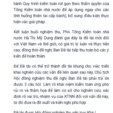
hành Quy trình kiểm toán rút gọn theo thẩm quyền của
Tổng Kiểm toán nhà nước để áp dụng ngay cho các
tình huống thiên tai cấp bách); bổ sung điều kiện thực
hiện các giải pháp…
Kết luận buổi nghiệm thu, Phó Tổng Kiểm toán nhà
nước Hà Thị Mỹ Dung đánh giá đây là đề tài mới đối
với Việt Nam và thế giới, có giá trị lý luận và thực tiễn
cao; đồng thời đề nghị Ban Đề tài tiếp thu toàn bộ các ý
kiến để hoàn thiện.
Để Đề tài có thể trở thành đề tài khung cho việc triển
khai nghiên cứu các vấn đề liên quan sau này, Chủ tịch
Hội đồng nghiệm thu đề nghị Ban Đề tài phải trả lời
được 3 câu hỏi: Làm rõ khái niệm kiểm toán ứng phó
rủi ro và thảm họa để làm cơ sở cho nghiên cứu; xác
định rõ vai trò, nhiệm vụ của KTNN đối với vấn đề này;
từ đó đưa ra đề xuất và kiến nghị phù hợp.
Đề tài được Hội đồng nghiệm thu xếp loại Khá./.