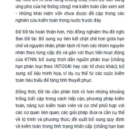
ứng phó của hệ thống công) mà kiểm toán cần xem xét
- những khái niệm vốn chưa được đề cập trong các
nghiên cứu kiểm toán trong nước trước đây.
Để Đề tài hoàn thiện hơn, Hội đồng nghiệm thu đề nghị
Ban Đề tài: Bổ sung sự liên kết chặt chẽ hơn giữa hạn
chế và nguyên nhân; phân tách rõ hơn các nhóm nguyên
nhân theo từng cấp độ và gắn với thực tiễn hoạt động
của KTNN; bổ sung trích dẫn nguồn phân loại (chẳng
hạn phân loại theo INTOSAI hay các tổ chức khác); bổ
sung số liệu minh họa, ví dụ cụ thể từ các cuộc kiểm
toán tiêu biểu để tăng tính thuyết phục.
Đồng thời, Đề tài cần phân tích rõ hơn những khoảng
trống, bất cập trong cách tiếp cận, phương pháp kiểm
toán, năng lực kiểm toán viên và cơ chế phối hợp với
các cơ quan liên quan; các giải pháp đưa ra cần cụ thể
về lộ trình và phương thức; đề xuất bổ sung quy định
về kiểm toán trong tình trạng khẩn cấp (chẳng hạn ban