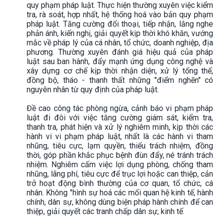
quy phạm pháp luật. Thực hiện thường xuyên việc kiểm
tra, rà soát, hợp nhất, hệ thống hoá vào bản quy phạm
pháp luật. Tăng cường đối thoại, tiếp nhận, lắng nghe
phản ánh, kiến nghị, giải quyết kịp thời khó khăn, vướng
mắc về pháp lý của cá nhân, tổ chức, doanh nghiệp, địa
phương. Thường xuyên đánh giá hiệu quả của pháp
luật sau ban hành, đẩy mạnh ứng dụng công nghệ và
xây dựng cơ chế kịp thời nhận diện, xử lý tổng thể,
đồng bộ, tháo - thanh thất những "điểm nghẽn" có
nguyên nhân từ quy định của pháp luật.
Đề cao công tác phòng ngừa, cảnh báo vi phạm pháp
luật đi đôi với việc tăng cường giám sát, kiểm tra,
thanh tra, phát hiện và xử lý nghiêm minh, kịp thời các
hành vi vi phạm pháp luật, nhất là các hành vi tham
nhũng, tiêu cực, lạm quyền, thiếu trách nhiệm, đồng
thời, góp phần khắc phục bệnh đùn đẩy, né tránh trách
nhiệm. Nghiêm cấm việc lợi dụng phòng, chống tham
nhũng, lãng phí, tiêu cực để trục lợi hoặc can thiệp, cản
trở hoạt động bình thường của cơ quan, tổ chức, cá
nhân. Không "hình sự hoá các mối quan hệ kinh tế, hành
chính, dân sự, không dùng biện pháp hành chính để can
thiệp, giải quyết các tranh chấp dân sự, kinh tế.