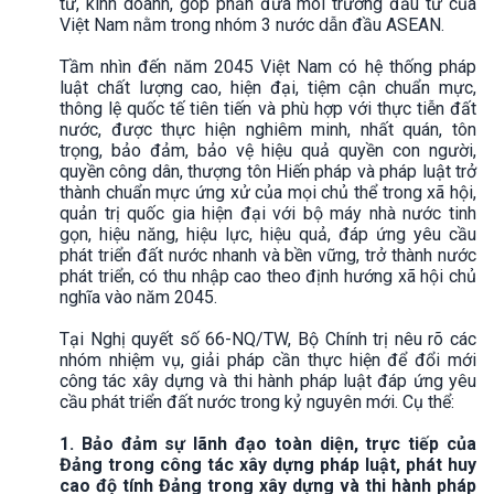
tư, kinh doanh, góp phần đưa môi trường đầu tư của
Việt Nam nằm trong nhóm 3 nước dẫn đầu ASEAN.
Tầm nhìn đến năm 2045 Việt Nam có hệ thống pháp
luật chất lượng cao, hiện đại, tiệm cận chuẩn mực,
thông lệ quốc tế tiên tiến và phù hợp với thực tiễn đất
nước, được thực hiện nghiêm minh, nhất quán, tôn
trọng, bảo đảm, bảo vệ hiệu quả quyền con người,
quyền công dân, thượng tôn Hiến pháp và pháp luật trở
thành chuẩn mực ứng xử của mọi chủ thể trong xã hội,
quản trị quốc gia hiện đại với bộ máy nhà nước tinh
gọn, hiệu năng, hiệu lực, hiệu quả, đáp ứng yêu cầu
phát triển đất nước nhanh và bền vững, trở thành nước
phát triển, có thu nhập cao theo định hướng xã hội chủ
nghĩa vào năm 2045.
Tại Nghị quyết số 66-NQ/TW, Bộ Chính trị nêu rõ các
nhóm nhiệm vụ, giải pháp cần thực hiện để đổi mới
công tác xây dựng và thi hành pháp luật đáp ứng yêu
cầu phát triển đất nước trong kỷ nguyên mới. Cụ thể:
1. Bảo đảm sự lãnh đạo toàn diện, trực tiếp của
Đảng trong công tác xây dựng pháp luật, phát huy
cao độ tính Đảng trong xây dựng và thi hành pháp