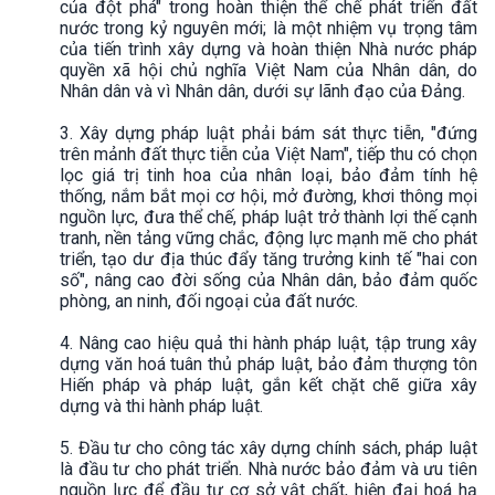
của đột phá" trong hoàn thiện thể chế phát triển đất
nước trong kỷ nguyên mới; là một nhiệm vụ trọng tâm
của tiến trình xây dựng và hoàn thiện Nhà nước pháp
quyền xã hội chủ nghĩa Việt Nam của Nhân dân, do
Nhân dân và vì Nhân dân, dưới sự lãnh đạo của Đảng.
3. Xây dựng pháp luật phải bám sát thực tiễn, "đứng
trên mảnh đất thực tiễn của Việt Nam", tiếp thu có chọn
lọc giá trị tinh hoa của nhân loại, bảo đảm tính hệ
thống, nắm bắt mọi cơ hội, mở đường, khơi thông mọi
nguồn lực, đưa thể chế, pháp luật trở thành lợi thế cạnh
tranh, nền tảng vững chắc, động lực mạnh mẽ cho phát
triển, tạo dư địa thúc đẩy tăng trưởng kinh tế "hai con
số", nâng cao đời sống của Nhân dân, bảo đảm quốc
phòng, an ninh, đối ngoại của đất nước.
4. Nâng cao hiệu quả thi hành pháp luật, tập trung xây
dựng văn hoá tuân thủ pháp luật, bảo đảm thượng tôn
Hiến pháp và pháp luật, gắn kết chặt chẽ giữa xây
dựng và thi hành pháp luật.
5. Đầu tư cho công tác xây dựng chính sách, pháp luật
là đầu tư cho phát triển. Nhà nước bảo đảm và ưu tiên
nguồn lực để đầu tư cơ sở vật chất, hiện đại hoá hạ