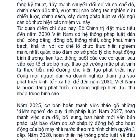
tầng kỹ thuật, đẩy mạnh chuyển đổi số và có chế độ,
chính sách đặc thù, vượt trội cho công tác nghiên cứu
chiến lược, chính sách, xây dựng pháp luật và đội ngũ
cán bộ thực hiện các nhiệm vụ này.
Từ quan điểm chỉ đạo này, Bộ Chính trị đặt mục tiêu
đến năm 2030 Việt Nam có hệ thống pháp luật dân
chủ, công bằng, đồng bộ, thống nhất, công khai, minh
bạch, khả thi với cơ chế tổ chức thực hiện nghiêm
minh, nhất quán, bảo đảm cơ sở pháp lý cho hoạt động
bình thường, liên tục, thông suốt của các cơ quan sau
sắp xếp tổ chức bộ máy, tháo gỡ vướng mắc phát sinh
từ thực tiễn, mở đường cho kiến tạo phát triển, huy
động mọi người dân và doanh nghiệp tham gia vào
phát triển kinh tế - xã hội để đến năm 2030, Việt Nam
là nước đang phát triển, có công nghiệp hiện đại, thu
nhập trung bình cao.
Năm 2025, cơ bản hoàn thành việc tháo gỡ những
"điểm nghẽn” do quy định pháp luật. Năm 2027, hoàn
thành việc sửa đổi, bổ sung, ban hành mới văn bản
pháp luật bảo đảm cơ sở pháp lý đồng bộ cho hoạt
động của bộ máy nhà nước theo mô hình chính quyền 3
cấp. Năm 2028, hoàn thiện hệ thống pháp luật về đầu