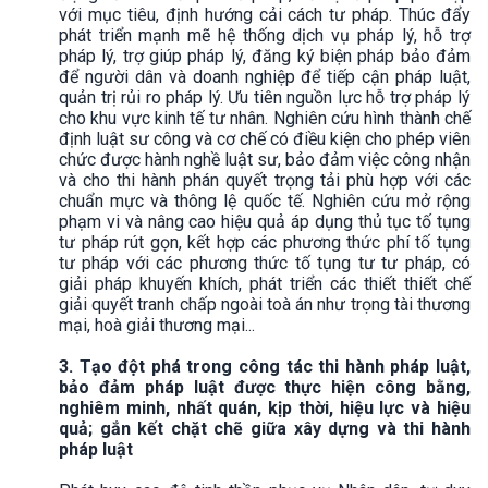
với mục tiêu, định hướng cải cách tư pháp. Thúc đẩy
phát triển mạnh mẽ hệ thống dịch vụ pháp lý, hỗ trợ
pháp lý, trợ giúp pháp lý, đăng ký biện pháp bảo đảm
để người dân và doanh nghiệp để tiếp cận pháp luật,
quản trị rủi ro pháp lý. Ưu tiên nguồn lực hỗ trợ pháp lý
cho khu vực kinh tế tư nhân. Nghiên cứu hình thành chế
định luật sư công và cơ chế có điều kiện cho phép viên
chức được hành nghề luật sư, bảo đảm việc công nhận
và cho thi hành phán quyết trọng tải phù hợp với các
chuẩn mực và thông lệ quốc tế. Nghiên cứu mở rộng
phạm vi và nâng cao hiệu quả áp dụng thủ tục tố tụng
tư pháp rút gọn, kết hợp các phương thức phí tố tụng
tư pháp với các phương thức tố tụng tư tư pháp, có
giải pháp khuyến khích, phát triển các thiết thiết chế
giải quyết tranh chấp ngoài toà án như trọng tài thương
mại, hoà giải thương mại...
3. Tạo đột phá trong công tác thi hành pháp luật,
bảo đảm pháp luật được thực hiện công bằng,
nghiêm minh, nhất quán, kịp thời, hiệu lực và hiệu
quả; gắn kết chặt chẽ giữa xây dựng và thi hành
pháp luật