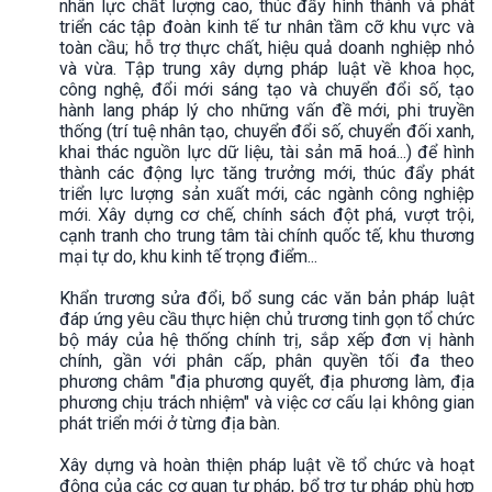
nhân lực chất lượng cao, thúc đẩy hình thành và phát
triển các tập đoàn kinh tế tư nhân tầm cỡ khu vực và
toàn cầu; hỗ trợ thực chất, hiệu quả doanh nghiệp nhỏ
và vừa. Tập trung xây dựng pháp luật về khoa học,
công nghệ, đổi mới sáng tạo và chuyển đổi số, tạo
hành lang pháp lý cho những vấn đề mới, phi truyền
thống (trí tuệ nhân tạo, chuyển đổi số, chuyển đối xanh,
khai thác nguồn lực dữ liệu, tài sản mã hoá...) để hình
thành các động lực tăng trưởng mới, thúc đẩy phát
triển lực lượng sản xuất mới, các ngành công nghiệp
mới. Xây dựng cơ chế, chính sách đột phá, vượt trội,
cạnh tranh cho trung tâm tài chính quốc tế, khu thương
mại tự do, khu kinh tế trọng điểm...
Khẩn trương sửa đổi, bổ sung các văn bản pháp luật
đáp ứng yêu cầu thực hiện chủ trương tinh gọn tổ chức
bộ máy của hệ thống chính trị, sắp xếp đơn vị hành
chính, gần với phân cấp, phân quyền tối đa theo
phương châm "địa phương quyết, địa phương làm, địa
phương chịu trách nhiệm" và việc cơ cấu lại không gian
phát triển mới ở từng địa bàn.
Xây dựng và hoàn thiện pháp luật về tổ chức và hoạt
động của các cơ quan tư pháp, bổ trợ tư pháp phù hợp