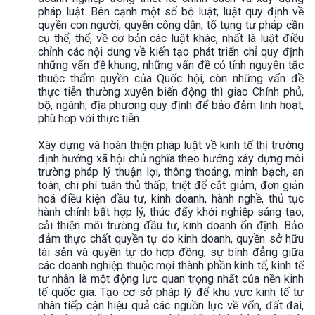
pháp luật. Bên cạnh một số bộ luật, luật quy định về
quyền con người, quyền công dân, tố tụng tư pháp cần
cụ thể, thể, về cơ bản các luật khác, nhất là luật điều
chỉnh các nội dung về kiến tạo phát triển chỉ quy định
những vấn đề khung, những vấn đề có tính nguyên tắc
thuộc thẩm quyền của Quốc hội, còn những vấn đề
thực tiễn thường xuyên biến động thì giao Chính phủ,
bộ, ngành, địa phương quy định để bảo đảm linh hoạt,
phù hợp với thực tiễn.
Xây dựng và hoàn thiện pháp luật về kinh tế thị trường
định hướng xã hội chủ nghĩa theo hướng xây dựng môi
trường pháp lý thuận lợi, thông thoáng, minh bạch, an
toàn, chi phí tuân thủ thấp; triệt để cắt giảm, đơn giản
hoá điều kiện đầu tư, kinh doanh, hành nghề, thủ tục
hành chính bất hợp lý, thúc đẩy khởi nghiệp sáng tạo,
cải thiện môi trường đầu tư, kinh doanh ổn định. Bảo
đảm thực chất quyền tự do kinh doanh, quyền sở hữu
tài sản và quyền tự do hợp đồng, sự bình đẳng giữa
các doanh nghiệp thuộc mọi thành phần kinh tế, kinh tế
tư nhân là một động lực quan trọng nhất của nền kinh
tế quốc gia. Tạo cơ sở pháp lý để khu vực kinh tế tư
nhân tiếp cận hiệu quả các nguồn lực về vốn, đất đai,