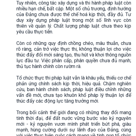
Tuy nhiên, công tác xây dựng và thi hành pháp luật còn
nhiều hạn chế, bất cập. Một số chủ trương, định hướng
của Đảng chưa được thể chế hoá kịp thời, đầy đủ. Tư
duy xây dựng pháp luật trong một số lĩnh vực còn
thiên về quản lý. Chất lượng pháp luật chưa theo kịp
yêu cầu thực tiễn.
Còn có những quy định chồng chéo, mâu thuẫn, chưa
rõ ràng, cản trở việc thực thi, không thuận lợi cho việc
thúc đẩy đổi mới sáng tạo, thu hút và khơi thông nguồn
lực đầu tư. Việc phân cấp, phân quyền chưa đủ mạnh;
thủ tục hành chính còn rườm rà.
Tổ chức thực thi pháp luật vẫn là khâu yếu, thiếu cơ chế
phản ứng chính sách kịp thời, hiệu quả. Chậm nghiên
cứu, ban hành chính sách, pháp luật điều chỉnh những
vấn đề mới, chưa tạo khuôn khổ pháp lý thuận lợi để
thúc đẩy các động lực tăng trưởng mới.
Trong bối cảnh thế giới đang có những thay đổi mang
tính thời đại, để đất nước vững bước vào kỷ nguyên
mới - kỷ nguyên vươn mình phát triển bứt phá, giàu
mạnh, hùng cường dưới sự lãnh đạo của Đảng, cùng
với việc thực hiện cuộc cách mạng về tinh gọn tổ chức