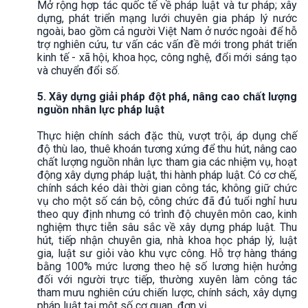
Mở rộng hợp tác quốc tế về pháp luật và tư pháp; xây
dựng, phát triển mạng lưới chuyên gia pháp lý nước
ngoài, bao gồm cả người Việt Nam ở nước ngoài để hỗ
trợ nghiên cứu, tư vấn các vấn đề mới trong phát triển
kinh tế - xã hội, khoa học, công nghệ, đổi mới sáng tạo
và chuyển đổi số.
5. Xây dựng giải pháp đột phá, nâng cao chất lượng
nguồn nhân lực pháp luật
Thực hiện chính sách đặc thù, vượt trội, áp dụng chế
độ thù lao, thuê khoán tương xứng để thu hút, nâng cao
chất lượng nguồn nhân lực tham gia các nhiệm vụ, hoạt
động xây dựng pháp luật, thi hành pháp luật. Có cơ chế,
chính sách kéo dài thời gian công tác, không giữ chức
vụ cho một số cán bộ, công chức đã đủ tuổi nghỉ hưu
theo quy định nhưng có trình độ chuyên môn cao, kinh
nghiệm thực tiễn sâu sắc về xây dựng pháp luật. Thu
hút, tiếp nhận chuyên gia, nhà khoa học pháp lý, luật
gia, luật sư giỏi vào khu vực công. Hỗ trợ hàng tháng
bằng 100% mức lương theo hệ số lương hiện hưởng
đối với người trực tiếp, thường xuyên làm công tác
tham mưu nghiên cứu chiến lược, chính sách, xây dựng
pháp luật tại một số cơ quan, đơn vị.