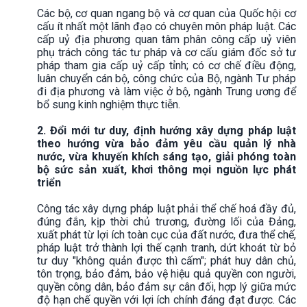
Các bộ, cơ quan ngang bộ và cơ quan của Quốc hội cơ
cấu ít nhất một lãnh đạo có chuyên môn pháp luật. Các
cấp uỷ địa phương quan tâm phân công cấp uỷ viên
phụ trách công tác tư pháp và cơ cấu giám đốc sở tư
pháp tham gia cấp uỷ cấp tỉnh; có cơ chế điều động,
luân chuyển cán bộ, công chức của Bộ, ngành Tư pháp
đi địa phương và làm việc ở bộ, ngành Trung ương để
bổ sung kinh nghiệm thực tiễn.
2. Đổi mới tư duy, định hướng xây dựng pháp luật
theo hướng vừa bảo đảm yêu cầu quản lý nhà
nước, vừa khuyến khích sáng tạo, giải phóng toàn
bộ sức sản xuất, khơi thông mọi nguồn lực phát
triển
Công tác xây dựng pháp luật phải thể chế hoá đầy đủ,
đúng đắn, kịp thời chủ trương, đường lối của Đảng,
xuất phát từ lợi ích toàn cục của đất nước, đưa thể chế,
pháp luật trở thành lợi thế cạnh tranh, dứt khoát từ bỏ
tư duy "không quản được thì cấm"; phát huy dân chủ,
tôn trọng, bảo đảm, bảo vệ hiệu quả quyền con người,
quyền công dân, bảo đảm sự cân đối, hợp lý giữa mức
độ hạn chế quyền với lợi ích chính đáng đạt được. Các