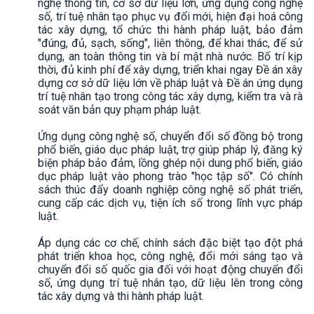
nghệ thông tin, cơ sở dữ liệu lớn, ứng dụng công nghệ
số, trí tuệ nhân tạo phục vụ đổi mới, hiện đại hoá công
tác xây dựng, tổ chức thi hành pháp luật, bảo đảm
"đúng, đủ, sạch, sống", liên thông, để khai thác, để sử
dụng, an toàn thông tin và bí mật nhà nước. Bố trí kịp
thời, đủ kinh phí để xây dựng, triển khai ngay Đề án xây
dựng cơ sở dữ liệu lớn về pháp luật và Đề án ứng dụng
trí tuệ nhân tạo trong công tác xây dựng, kiểm tra và rà
soát văn bản quy phạm pháp luật.
Ứng dụng công nghệ số, chuyển đổi số đồng bộ trong
phổ biến, giáo dục pháp luật, trợ giúp pháp lý, đăng ký
biện pháp bảo đảm, lồng ghép nội dung phổ biến, giáo
dục pháp luật vào phong trào "học tập số". Có chính
sách thúc đẩy doanh nghiệp công nghệ số phát triển,
cung cấp các dịch vụ, tiện ích số trong lĩnh vực pháp
luật.
Áp dụng các cơ chế, chính sách đặc biệt tạo đột phá
phát triển khoa học, công nghệ, đổi mới sáng tạo và
chuyển đổi số quốc gia đối với hoạt động chuyển đổi
số, ứng dụng trí tuệ nhân tạo, dữ liệu lên trong công
tác xây dựng và thi hành pháp luật.