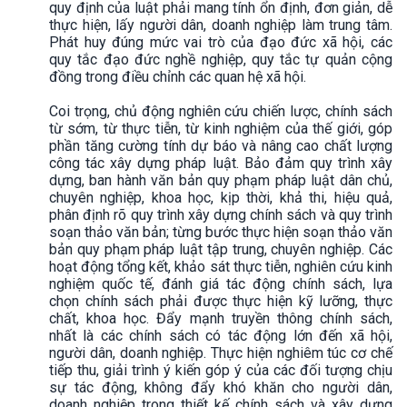
quy định của luật phải mang tính ổn định, đơn giản, dễ
thực hiện, lấy người dân, doanh nghiệp làm trung tâm.
Phát huy đúng mức vai trò của đạo đức xã hội, các
quy tắc đạo đức nghề nghiệp, quy tắc tự quản cộng
đồng trong điều chỉnh các quan hệ xã hội.
Coi trọng, chủ động nghiên cứu chiến lược, chính sách
từ sớm, từ thực tiễn, từ kinh nghiệm của thế giới, góp
phần tăng cường tính dự báo và nâng cao chất lượng
công tác xây dựng pháp luật. Bảo đảm quy trình xây
dựng, ban hành văn bản quy phạm pháp luật dân chủ,
chuyên nghiệp, khoa học, kịp thời, khả thi, hiệu quả,
phân định rõ quy trình xây dựng chính sách và quy trình
soạn thảo văn bản; từng bước thực hiện soạn thảo văn
bản quy phạm pháp luật tập trung, chuyên nghiệp. Các
hoạt động tổng kết, khảo sát thực tiễn, nghiên cứu kinh
nghiệm quốc tế, đánh giá tác động chính sách, lựa
chọn chính sách phải được thực hiện kỹ lưỡng, thực
chất, khoa học. Đẩy mạnh truyền thông chính sách,
nhất là các chính sách có tác động lớn đến xã hội,
người dân, doanh nghiệp. Thực hiện nghiêm túc cơ chế
tiếp thu, giải trình ý kiến góp ý của các đối tượng chịu
sự tác động, không đẩy khó khăn cho người dân,
doanh nghiệp trong thiết kế chính sách và xây dựng