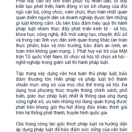
Phát huy cao độ tinh thần phục vụ Nhân dân, tư duy
kiến tạo phát triển, hành động vì lợi ích chung của đội
ngũ cán bộ, công chức, viên chức; thực hiện nhất quán
quan điểm người dân và doanh nghiệp được làm những
gì luật không cấm. Ưu tiên bảo đảm hiệu quả thi hành
pháp luật nhằm thúc đẩy phát triển kinh tế - xã hội,
khoa học, công nghệ, đổi mới sáng tạo, chuyển đổi số
và trong các lĩnh vực dân sinh quan trọng khác (an toàn
thực phẩm, bảo vệ môi trường, bảo đảm an ninh, an
toàn trên không gian mạng...). Phát huy vai trò của Mặt
trận Tổ quốc Việt Nam, tổ chức xã hội, tổ chức xã hội -
nghề nghiệp trong giám sát thi hành pháp luật.
Tập trung xây dựng văn hoá tuân thủ pháp luật, bảo
đảm thượng tôn Hiến pháp và pháp luật trở thành
chuẩn mực ứng xử của mọi chủ thể trong xã hội. Đa
dạng hoá phương thức truyền thông chính sách, phổ
biến, giáo dục pháp luật, nhất là thông qua ứng dụng
công nghệ số, ưu tiên những nội dung quan trọng được
phát trên khung giờ thu hút đông đảo khán, thính giả
trên hệ thống phát thanh, truyền hình quốc gia.
Chú trọng công tác giải thích pháp luật và hướng dẫn
áp dụng pháp luật để bảo đảm sức sống của văn bản