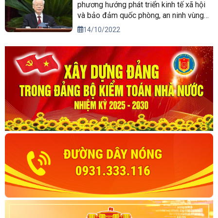
phương hướng phát triển kinh tế xã hội
và bảo đảm quốc phòng, an ninh vùng
Tây Nguyên đến năm 2030, tầm nhìn
14/10/2022
đến năm 2045