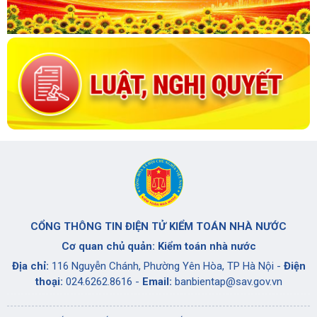
CỔNG THÔNG TIN ĐIỆN TỬ KIỂM TOÁN NHÀ NƯỚC
Cơ quan chủ quản: Kiểm toán nhà nước
Địa chỉ:
116 Nguyễn Chánh, Phường Yên Hòa, TP Hà Nội -
Điện
thoại:
024.6262.8616 -
Email:
banbientap@sav.gov.vn