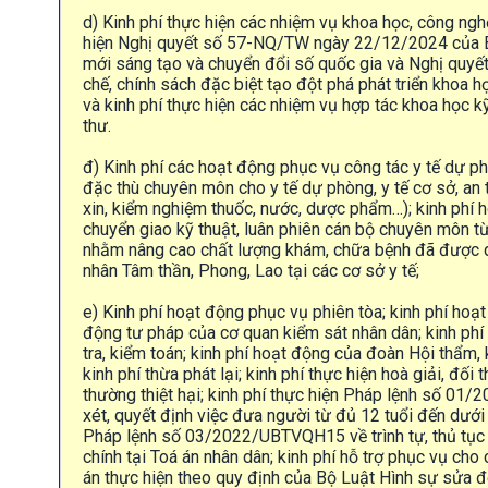
d) Kinh phí thực hiện các nhiệm vụ khoa học, công ngh
hiện Nghị quyết số 57-NQ/TW ngày 22/12/2024 của Bộ 
mới sáng tạo và chuyển đổi số quốc gia và Nghị quy
chế, chính sách đặc biệt tạo đột phá phát triển khoa 
và kinh phí thực hiện các nhiệm vụ hợp tác khoa học k
thư.
đ) Kinh phí các hoạt động phục vụ công tác y tế dự p
đặc thù chuyên môn cho y tế dự phòng, y tế cơ sở, an
xin, kiểm nghiệm thuốc, nước, dược phẩm…); kinh phí 
chuyển giao kỹ thuật, luân phiên cán bộ chuyên môn từ
nhằm nâng cao chất lượng khám, chữa bệnh đã được d
nhân Tâm thần, Phong, Lao tại các cơ sở y tế;
e) Kinh phí hoạt động phục vụ phiên tòa; kinh phí hoạ
động tư pháp của cơ quan kiểm sát nhân dân; kinh phí
tra, kiểm toán; kinh phí hoạt động của đoàn Hội thẩm, 
kinh phí thừa phát lại; kinh phí thực hiện hoà giải, đối 
thường thiệt hại; kinh phí thực hiện Pháp lệnh số 01
xét, quyết định việc đưa người từ đủ 12 tuổi đến dưới 
Pháp lệnh số 03/2022/UBTVQH15 về trình tự, thủ tục 
chính tại Toá án nhân dân; kinh phí hỗ trợ phục vụ cho 
án thực hiện theo quy định của Bộ Luật Hình sự sửa đổi;