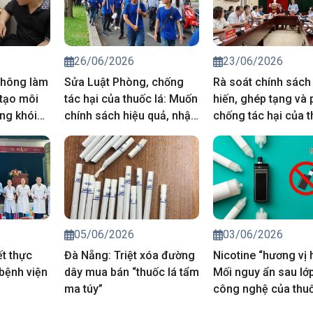
26/06/2026
23/06/2026
thông làm
Sửa Luật Phòng, chống
Rà soát chính sách
 tạo môi
tác hại của thuốc lá: Muốn
hiến, ghép tạng và
ng khói
chính sách hiệu quả, nhận
chống tác hại của t
thức phải thay đổi trước
từ thực tiễn cơ sở
05/06/2026
03/06/2026
t thực
Đà Nẵng: Triệt xóa đường
Nicotine “hương vị 
bệnh viện
dây mua bán “thuốc lá tẩm
Mối nguy ẩn sau lớ
ma túy”
công nghệ của thuố
điện tử