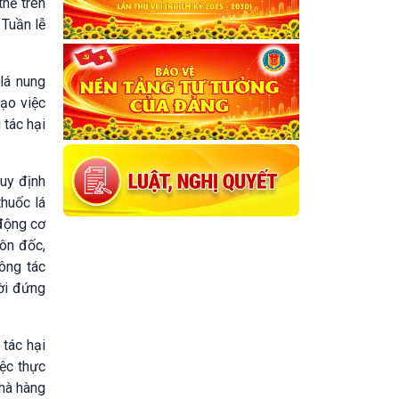
thể trên
Tuần lễ
 lá nung
đạo việc
 tác hại
uy định
thuốc lá
 động cơ
đôn đốc,
công tác
ời đứng
 tác hại
iệc thực
nhà hàng