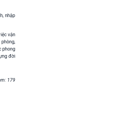
nh, nhập
việc vận
g phòng,
ác phong
dựng đời
em: 179