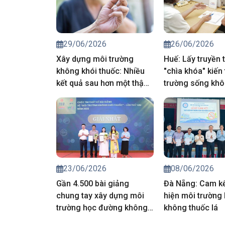
29/06/2026
26/06/2026
Xây dựng môi trường
Huế: Lấy truyền 
không khói thuốc: Nhiều
"chìa khóa" kiến
kết quả sau hơn một thập
trường sống khô
kỷ, thách thức vẫn hiện
thuốc
hữu
23/06/2026
08/06/2026
Gần 4.500 bài giảng
Đà Nẵng: Cam kế
chung tay xây dựng môi
hiện môi trường 
trường học đường không
không thuốc lá
khói thuốc