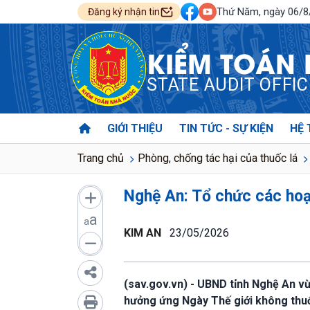
Thứ Năm, ngày 06/
Đăng ký nhận tin
KIỂM TOÁN
STATE AUDIT OFFI
GIỚI THIỆU
TIN TỨC - SỰ KIỆN
HỆ 
Trang chủ
Phòng, chống tác hại của thuốc lá
Nghệ An: Tổ chức các hoạ
a
a
KIM AN
23/05/2026
(sav.gov.vn) - UBND tỉnh Nghệ An 
hưởng ứng Ngày Thế giới không thuố