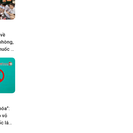
 về
 phòng,
huốc lá
hóa”:
p vỏ
c lá