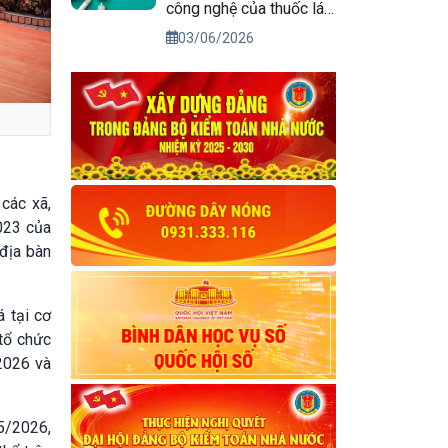
công nghệ của thuốc lá
điện tử
03/06/2026
các xã,
023 của
 địa bàn
 tại cơ
tổ chức
2026 và
5/2026,