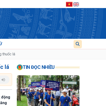
Ử
 thuốc lá
c lá
TIN ĐỌC NHIỀU
t động
tăng