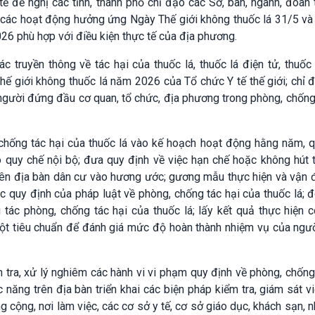
 đề nghị các tỉnh, thành phố chỉ đạo các Sở, ban, ngành, đoàn 
 các hoạt động hưởng ứng Ngày Thế giới không thuốc lá 31/5 và 
26 phù hợp với điều kiện thực tế của địa phương.
c truyền thông về tác hại của thuốc lá, thuốc lá điện tử, thuốc
hế giới không thuốc lá năm 2026 của Tổ chức Y tế thế giới; chỉ 
 người đứng đầu cơ quan, tổ chức, địa phương trong phòng, chống
hống tác hại của thuốc lá vào kế hoạch hoạt động hằng năm, q
ào quy chế nội bộ; đưa quy định về việc hạn chế hoặc không hút 
trên địa bàn dân cư vào hương ước; gương mẫu thực hiện và vận
c quy định của pháp luật về phòng, chống tác hại của thuốc lá; 
g tác phòng, chống tác hại của thuốc lá; lấy kết quả thực hiện 
 một tiêu chuẩn để đánh giá mức độ hoàn thành nhiệm vụ của ngư
 tra, xử lý nghiêm các hành vi vi phạm quy định về phòng, chống
 năng trên địa bàn triển khai các biện pháp kiểm tra, giám sát v
g cộng, nơi làm việc, các cơ sở y tế, cơ sở giáo dục, khách sạn, 