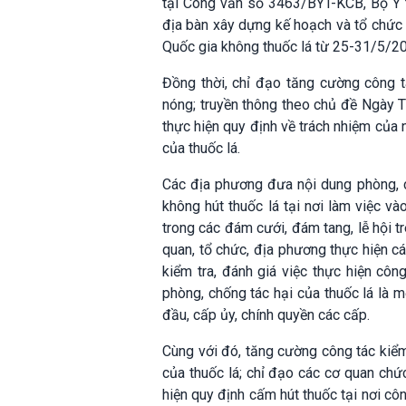
tại Công văn số 3463/BYT-KCB, Bộ Y tế
địa bàn xây dựng kế hoạch và tổ chức
Quốc gia không thuốc lá từ 25-31/5/20
Đồng thời, chỉ đạo tăng cường công tá
nóng; truyền thông theo chủ đề Ngày T
thực hiện quy định về trách nhiệm của
của thuốc lá.
Các địa phương đưa nội dung phòng, c
không hút thuốc lá tại nơi làm việc v
trong các đám cưới, đám tang, lễ hội 
quan, tổ chức, địa phương thực hiện cá
kiểm tra, đánh giá việc thực hiện côn
phòng, chống tác hại của thuốc lá là
đầu, cấp ủy, chính quyền các cấp.
Cùng với đó, tăng cường công tác kiểm
của thuốc lá; chỉ đạo các cơ quan chức
hiện quy định cấm hút thuốc tại nơi côn