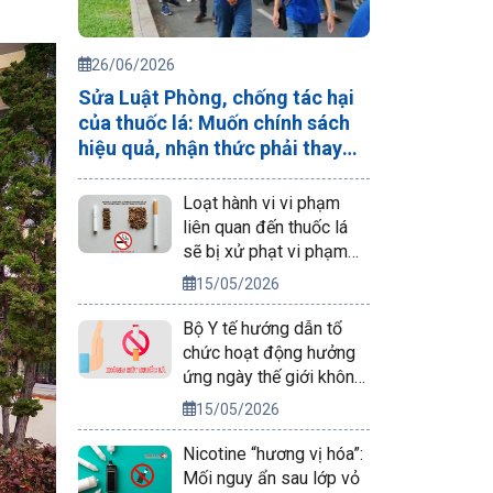
26/06/2026
Sửa Luật Phòng, chống tác hại
của thuốc lá: Muốn chính sách
hiệu quả, nhận thức phải thay
đổi trước
Loạt hành vi vi phạm
liên quan đến thuốc lá
sẽ bị xử phạt vi phạm
hành chính
15/05/2026
Bộ Y tế hướng dẫn tổ
chức hoạt động hưởng
ứng ngày thế giới không
thuốc lá 31/5/2026
15/05/2026
Nicotine “hương vị hóa”:
Mối nguy ẩn sau lớp vỏ