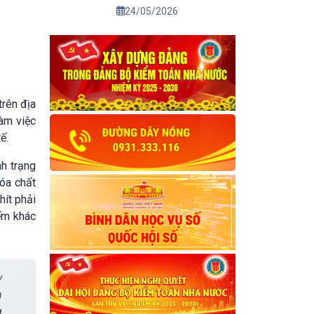
2026
24/05/2026
trên địa
àm việc
ế.
nh trạng
hóa chất
hít phải
ểm khác
y
h
g