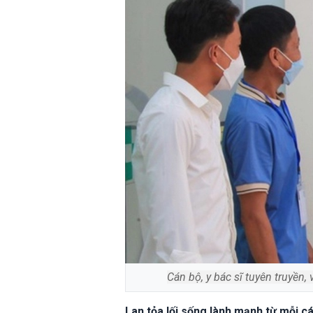
Cán bộ, y bác sĩ tuyên truyền,
Lan tỏa lối sống lành mạnh từ mỗi cá