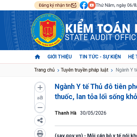
Thứ Năm, ngày 06/
Đăng ký nhận tin
KIỂM TOÁN
STATE AUDIT OFFI
GIỚI THIỆU
TIN TỨC - SỰ KIỆN
HỆ 
Trang chủ
Tuyên truyền pháp luật
Ngành Y tế
Ngành Y tế Thủ đô tiên ph
thuốc, lan tỏa lối sống kh
a
a
Thanh Hà
30/05/2026
(sav.gov.vn) - Mỗi cán bộ y tế nói 