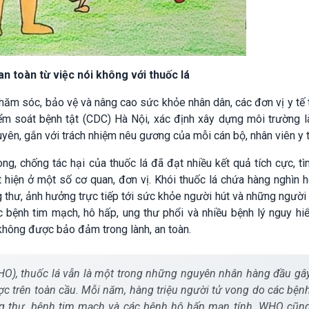
n toàn từ việc nói không với thuốc lá
hăm sóc, bảo vệ và nâng cao sức khỏe nhân dân, các đơn vị y tế 
ểm soát bệnh tật (CDC) Hà Nội, xác định xây dựng môi trường l
yên, gắn với trách nhiệm nêu gương của mỗi cán bộ, nhân viên y t
g, chống tác hại của thuốc lá đã đạt nhiều kết quả tích cực, tì
t hiện ở một số cơ quan, đơn vị. Khói thuốc lá chứa hàng nghìn 
g thư, ảnh hưởng trực tiếp tới sức khỏe người hút và những người 
 bệnh tim mạch, hô hấp, ung thư phổi và nhiều bệnh lý nguy hi
 không được bảo đảm trong lành, an toàn.
HO), thuốc lá vẫn là một trong những nguyên nhân hàng đầu gâ
ợc trên toàn cầu. Mỗi năm, hàng triệu người tử vong do các bện
ng thư, bệnh tim mạch và các bệnh hô hấp mạn tính. WHO cũn