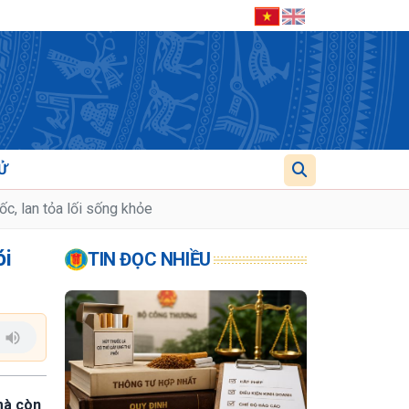
Ử
c, lan tỏa lối sống khỏe
ói
TIN ĐỌC NHIỀU
mà còn