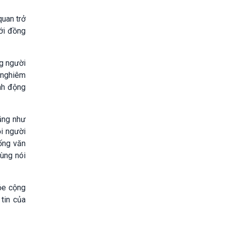
quan trở
với đồng
ng người
c nghiêm
ành động
cũng như
ọi người
ống văn
cùng nói
hỏe cộng
tin của