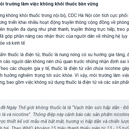
ôi trường làm việc không khói thuốc bền vững
ng không khói thuốc trong nội bộ, CDC Hà Nội còn tích cực phối
ương triển khai nhiều hoạt động truyền thông cộng đồng về phòn
yên truyền đa dạng như phát thanh, truyền thông trực tiếp, treo 
.. đã góp phần nâng cao nhận thức của người dân về những hệ lụ
ỏe và kinh tế.
ẩm thuốc lá điện tử, thuốc lá nung nóng có xu hướng gia tăng, 
uyến cáo người dân không nên chủ quan trước những nhận định sai 
Theo các chuyên gia y tế, thuốc lá điện tử vẫn chứa nicotine gâ
nh hưởng nghiêm trọng tới sức khỏe. Vì vậy, môi trường làm việ
ộng, bao gồm việc không sử dụng thuốc lá điện tử và các sản ph
 Ngày Thế giới không thuốc lá là “Vạch trần sức hấp dẫn - Đố
c lá và nicotine”. Thông điệp này cảnh báo các sản phẩm nicotin
ược thiết kế với mẫu mã bắt mắt, hương vị hấp dẫn và chiến lượ
iới trẻ. Theo WHO, khoảng 15 triệu thanh thiếu niên từ 13 - 15 tuổ