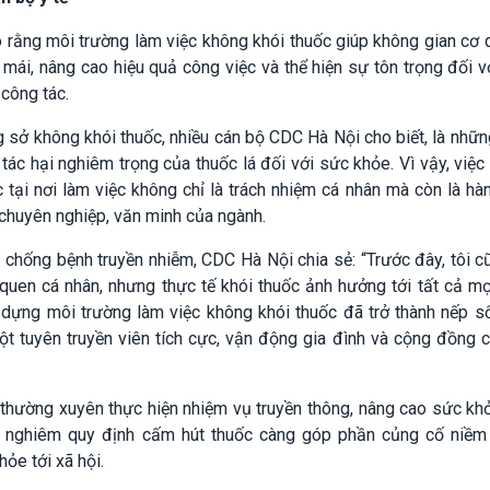
o rằng môi trường làm việc không khói thuốc giúp không gian cơ 
 mái, nâng cao hiệu quả công việc và thể hiện sự tôn trọng đối 
công tác.
g sở không khói thuốc, nhiều cán bộ CDC Hà Nội cho biết, là nhữ
 tác hại nghiêm trọng của thuốc lá đối với sức khỏe. Vì vậy, việ
c tại nơi làm việc không chỉ là trách nhiệm cá nhân mà còn là h
 chuyên nghiệp, văn minh của ngành.
 chống bệnh truyền nhiễm, CDC Hà Nội chia sẻ: “Trước đây, tôi 
i quen cá nhân, nhưng thực tế khói thuốc ảnh hưởng tới tất cả m
 dựng môi trường làm việc không khói thuốc đã trở thành nếp s
t tuyên truyền viên tích cực, vận động gia đình và cộng đồng 
g thường xuyên thực hiện nhiệm vụ truyền thông, nâng cao sức k
 nghiêm quy định cấm hút thuốc càng góp phần củng cố niềm 
ỏe tới xã hội.