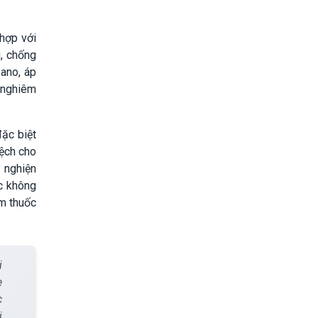
 hợp với
g, chống
pano, áp
y nghiêm
đặc biệt
lệch cho
y nghiện
c không
ẩm thuốc
i
e
c
i