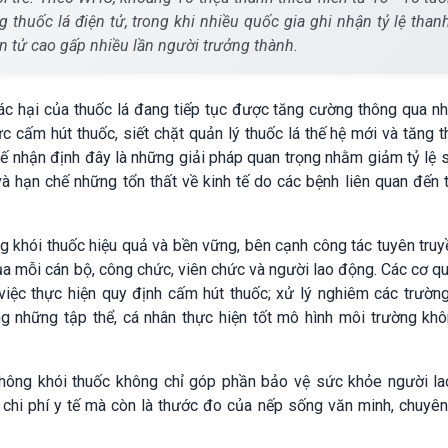
g thuốc lá điện tử, trong khi nhiều quốc gia ghi nhận tỷ lệ than
ện tử cao gấp nhiều lần người trưởng thành.
ác hại của thuốc lá đang tiếp tục được tăng cường thông qua nh
cấm hút thuốc, siết chặt quản lý thuốc lá thế hệ mới và tăng t
 tế nhận định đây là những giải pháp quan trọng nhằm giảm tỷ lệ
à hạn chế những tổn thất về kinh tế do các bệnh liên quan đến 
 khói thuốc hiệu quả và bền vững, bên cạnh công tác tuyên truy
của mỗi cán bộ, công chức, viên chức và người lao động. Các cơ q
việc thực hiện quy định cấm hút thuốc; xử lý nghiêm các trườn
g những tập thể, cá nhân thực hiện tốt mô hình môi trường khô
không khói thuốc không chỉ góp phần bảo vệ sức khỏe người la
chi phí y tế mà còn là thước đo của nếp sống văn minh, chuyên