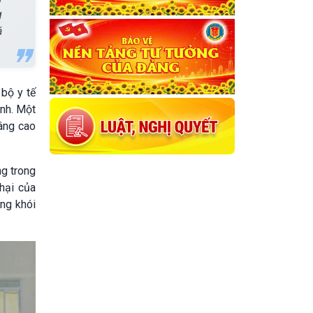
g
á
 bộ y tế
nh. Một
âng cao
ng trong
hại của
ông khói