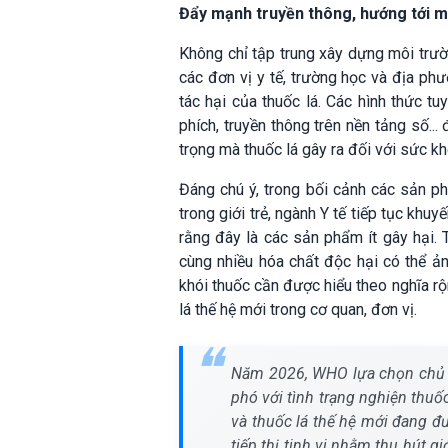
Đẩy mạnh truyền thông, hướng tới m
Không chỉ tập trung xây dựng môi trườ
các đơn vị y tế, trường học và địa ph
tác hại của thuốc lá. Các hình thức tu
phích, truyền thông trên nền tảng số.
trọng mà thuốc lá gây ra đối với sức kh
Đáng chú ý, trong bối cảnh các sản ph
trong giới trẻ, ngành Y tế tiếp tục kh
rằng đây là các sản phẩm ít gây hại. 
cùng nhiều hóa chất độc hại có thể ả
khói thuốc cần được hiểu theo nghĩa r
lá thế hệ mới trong cơ quan, đơn vị.
Năm 2026, WHO lựa chọn chủ đề
phó với tình trạng nghiện thuố
và thuốc lá thế hệ mới đang đ
tiếp thị tinh vi nhằm thu hút g