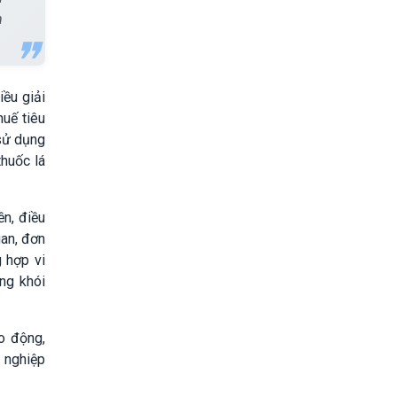
h
iều giải
huế tiêu
 sử dụng
thuốc lá
ền, điều
uan, đơn
g hợp vi
ng khói
o động,
 nghiệp