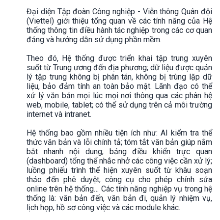
Đại diện Tập đoàn Công nghiệp - Viễn thông Quân đội
(Viettel) giới thiệu tổng quan về các tính năng của Hệ
thống thông tin điều hành tác nghiệp trong các cơ quan
đảng và hướng dẫn sử dụng phần mềm.
Theo đó, Hệ thống được triển khai tập trung xuyên
suốt từ Trung ương đến địa phương; dữ liệu được quản
lý tập trung không bị phân tán, không bị trùng lặp dữ
liệu, bảo đảm tính an toàn bảo mật. Lãnh đạo có thể
xử lý văn bản mọi lúc mọi nơi thông qua các phân hệ
web, mobile, tablet; có thể sử dụng trên cả môi trường
internet và intranet.
Hệ thống bao gồm nhiều tiện ích như: AI kiểm tra thể
thức văn bản và lỗi chính tả; tóm tắt văn bản giúp nắm
bắt nhanh nội dung; bảng điều khiển trực quan
(dashboard) tổng thể nhắc nhở các công việc cần xử lý;
luồng phiếu trình thể hiện xuyên suốt từ khâu soạn
thảo đến phê duyệt; công cụ cho phép chỉnh sửa
online trên hệ thống… Các tính năng nghiệp vụ trong hệ
thống là: văn bản đến, văn bản đi, quản lý nhiệm vụ,
lịch họp, hồ sơ công việc và các module khác.