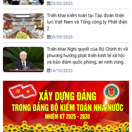
23/05/2025
Triển khai kiểm toán tại Tập đoàn Điện
lực Việt Nam và Tổng công ty Phát điện
2
09/09/2025
Triển khai Nghị quyết của Bộ Chính trị về
phương hướng phát triển kinh tế xã hội
và bảo đảm quốc phòng, an ninh vùng
Tây Nguyên đến năm 2030, tầm nhìn
14/10/2022
đến năm 2045