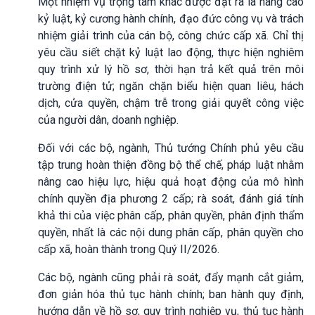
Một nhiệm vụ trọng tâm khác được đặt ra là nâng cao
kỷ luật, kỷ cương hành chính, đạo đức công vụ và trách
nhiệm giải trình của cán bộ, công chức cấp xã. Chỉ thị
yêu cầu siết chặt kỷ luật lao động, thực hiện nghiêm
quy trình xử lý hồ sơ, thời hạn trả kết quả trên môi
trường điện tử; ngăn chặn biểu hiện quan liêu, hách
dịch, cửa quyền, chậm trễ trong giải quyết công việc
của người dân, doanh nghiệp.
Đối với các bộ, ngành, Thủ tướng Chính phủ yêu cầu
tập trung hoàn thiện đồng bộ thể chế, pháp luật nhằm
nâng cao hiệu lực, hiệu quả hoạt động của mô hình
chính quyền địa phương 2 cấp; rà soát, đánh giá tính
khả thi của việc phân cấp, phân quyền, phân định thẩm
quyền, nhất là các nội dung phân cấp, phân quyền cho
cấp xã, hoàn thành trong Quý II/2026.
Các bộ, ngành cũng phải rà soát, đẩy mạnh cắt giảm,
đơn giản hóa thủ tục hành chính; ban hành quy định,
hướng dẫn về hồ sơ, quy trình nghiệp vụ, thủ tục hành