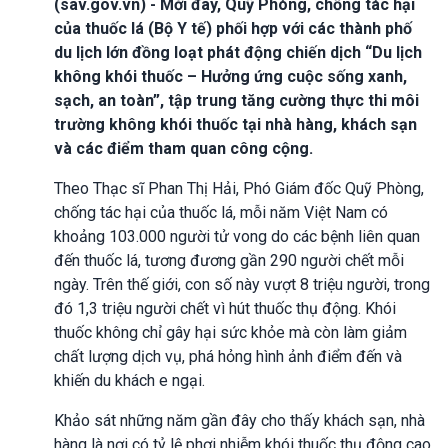
(sav.gov.vn) - Mới đây, Quỹ Phòng, chống tác hại
của thuốc lá (Bộ Y tế) phối hợp với các thành phố
du lịch lớn đồng loạt phát động chiến dịch “Du lịch
không khói thuốc – Hưởng ứng cuộc sống xanh,
sạch, an toàn”, tập trung tăng cường thực thi môi
trường không khói thuốc tại nhà hàng, khách sạn
và các điểm tham quan công cộng.
Theo Thạc sĩ Phan Thị Hải, Phó Giám đốc Quỹ Phòng,
chống tác hại của thuốc lá, mỗi năm Việt Nam có
khoảng 103.000 người tử vong do các bệnh liên quan
đến thuốc lá, tương đương gần 290 người chết mỗi
ngày. Trên thế giới, con số này vượt 8 triệu người, trong
đó 1,3 triệu người chết vì hút thuốc thụ động. Khói
thuốc không chỉ gây hại sức khỏe mà còn làm giảm
chất lượng dịch vụ, phá hỏng hình ảnh điểm đến và
khiến du khách e ngại.
Khảo sát những năm gần đây cho thấy khách sạn, nhà
hàng là nơi có tỷ lệ phơi nhiễm khói thuốc thụ động cao