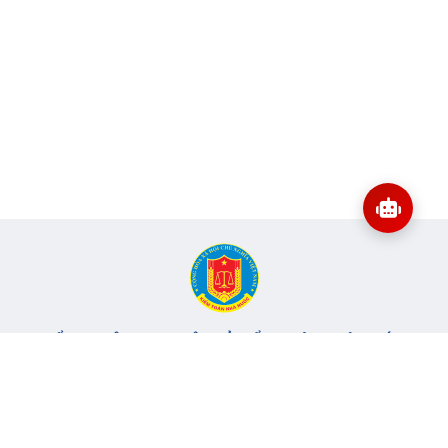
CỔNG THÔNG TIN ĐIỆN TỬ KIỂM TOÁN NHÀ NƯỚC
Cơ quan chủ quản: Kiểm toán nhà nước
Địa chỉ:
116 Nguyễn Chánh, Phường Yên Hòa, TP Hà Nội -
Điện
thoại:
024.6262.8616 -
Email:
banbientap@sav.gov.vn