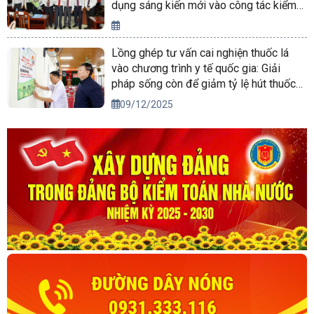
dụng sáng kiến mới vào công tác kiểm
toán
Lồng ghép tư vấn cai nghiện thuốc lá
vào chương trình y tế quốc gia: Giải
pháp sống còn để giảm tỷ lệ hút thuốc
xuống dưới 15% vào năm 2030
09/12/2025