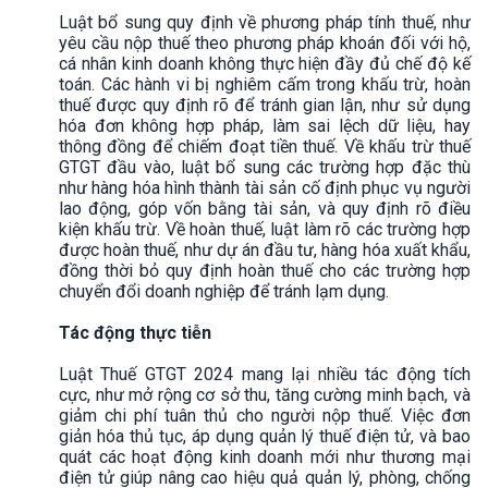
Luật bổ sung quy định về phương pháp tính thuế, như
yêu cầu nộp thuế theo phương pháp khoán đối với hộ,
cá nhân kinh doanh không thực hiện đầy đủ chế độ kế
toán. Các hành vi bị nghiêm cấm trong khấu trừ, hoàn
thuế được quy định rõ để tránh gian lận, như sử dụng
hóa đơn không hợp pháp, làm sai lệch dữ liệu, hay
thông đồng để chiếm đoạt tiền thuế. Về khấu trừ thuế
GTGT đầu vào, luật bổ sung các trường hợp đặc thù
như hàng hóa hình thành tài sản cố định phục vụ người
lao động, góp vốn bằng tài sản, và quy định rõ điều
kiện khấu trừ. Về hoàn thuế, luật làm rõ các trường hợp
được hoàn thuế, như dự án đầu tư, hàng hóa xuất khẩu,
đồng thời bỏ quy định hoàn thuế cho các trường hợp
chuyển đổi doanh nghiệp để tránh lạm dụng.
Tác động thực tiễn
Luật Thuế GTGT 2024 mang lại nhiều tác động tích
cực, như mở rộng cơ sở thu, tăng cường minh bạch, và
giảm chi phí tuân thủ cho người nộp thuế. Việc đơn
giản hóa thủ tục, áp dụng quản lý thuế điện tử, và bao
quát các hoạt động kinh doanh mới như thương mại
điện tử giúp nâng cao hiệu quả quản lý, phòng, chống