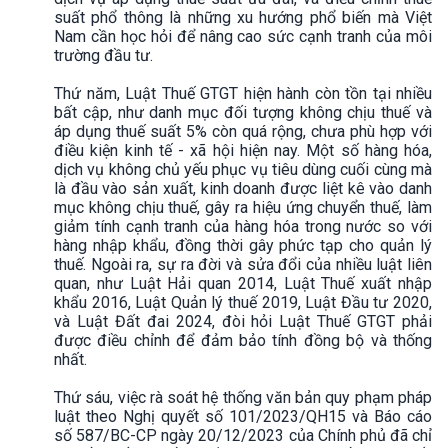
suất phổ thông là những xu hướng phổ biến mà Việt
Nam cần học hỏi để nâng cao sức cạnh tranh của môi
trường đầu tư.
Thứ năm, Luật Thuế GTGT hiện hành còn tồn tại nhiều
bất cập, như danh mục đối tượng không chịu thuế và
áp dụng thuế suất 5% còn quá rộng, chưa phù hợp với
điều kiện kinh tế - xã hội hiện nay. Một số hàng hóa,
dịch vụ không chủ yếu phục vụ tiêu dùng cuối cùng mà
là đầu vào sản xuất, kinh doanh được liệt kê vào danh
mục không chịu thuế, gây ra hiệu ứng chuyển thuế, làm
giảm tính cạnh tranh của hàng hóa trong nước so với
hàng nhập khẩu, đồng thời gây phức tạp cho quản lý
thuế. Ngoài ra, sự ra đời và sửa đổi của nhiều luật liên
quan, như Luật Hải quan 2014, Luật Thuế xuất nhập
khẩu 2016, Luật Quản lý thuế 2019, Luật Đầu tư 2020,
và Luật Đất đai 2024, đòi hỏi Luật Thuế GTGT phải
được điều chỉnh để đảm bảo tính đồng bộ và thống
nhất.
Thứ sáu, việc rà soát hệ thống văn bản quy phạm pháp
luật theo Nghị quyết số 101/2023/QH15 và Báo cáo
số 587/BC-CP ngày 20/12/2023 của Chính phủ đã chỉ