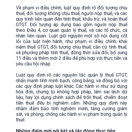
Về phạm vi điều chỉnh, luật quy định rõ đối tượng chịu
thuế, đối tượng không chịu thuế, người nộp thuế, và các
quy trình liên quan đến tính thuế, khấu trừ, và hoàn thuế
GTGT. Đối tượng áp dụng bao gồm người nộp thuế
theo Điều 4, cơ quan quản lý thuế, và các tổ chức, cá
nhân liên quan. Luật giữ nguyên một số nội dung cốt
lõi của luật hiện hành, như phạm vi điều chỉnh, khái
niệm thuế GTGT, đối tượng chịu thuế, căn cứ tính thuế,
và phương pháp tính thuế, đồng thời sửa đổi, bổ sung
11 điều và thêm mới 2 điều để phù hợp với thực tiễn và
yêu cầu hội nhập.
Luật quy định rõ các nguyên tắc quản lý thuế GTGT,
nhấn mạnh tính minh bạch, công bằng, và đồng bộ với
các quy định pháp luật khác. Các hành vi như sử dụng
hóa đơn, chứng từ không hợp pháp, làm sai lệch dữ
liệu, hay lợi dụng chính sách để trốn thuế, chiếm đoạt
tiền thuế đều bị nghiêm cấm. Những quy định này
nhằm đảm bảo tính nghiêm minh, tăng cường giám
sát, và phòng, chống các hành vi vi phạm trong quản lý
thuế.
Những điểm mới nổi bật và tác động thực tiễn