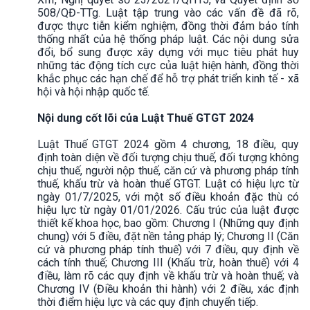
508/QĐ-TTg. Luật tập trung vào các vấn đề đã rõ,
được thực tiễn kiểm nghiệm, đồng thời đảm bảo tính
thống nhất của hệ thống pháp luật. Các nội dung sửa
đổi, bổ sung được xây dựng với mục tiêu phát huy
những tác động tích cực của luật hiện hành, đồng thời
khắc phục các hạn chế để hỗ trợ phát triển kinh tế - xã
hội và hội nhập quốc tế.
Nội dung cốt lõi của Luật Thuế GTGT 2024
Luật Thuế GTGT 2024 gồm 4 chương, 18 điều, quy
định toàn diện về đối tượng chịu thuế, đối tượng không
chịu thuế, người nộp thuế, căn cứ và phương pháp tính
thuế, khấu trừ và hoàn thuế GTGT. Luật có hiệu lực từ
ngày 01/7/2025, với một số điều khoản đặc thù có
hiệu lực từ ngày 01/01/2026. Cấu trúc của luật được
thiết kế khoa học, bao gồm: Chương I (Những quy định
chung) với 5 điều, đặt nền tảng pháp lý; Chương II (Căn
cứ và phương pháp tính thuế) với 7 điều, quy định về
cách tính thuế; Chương III (Khấu trừ, hoàn thuế) với 4
điều, làm rõ các quy định về khấu trừ và hoàn thuế; và
Chương IV (Điều khoản thi hành) với 2 điều, xác định
thời điểm hiệu lực và các quy định chuyển tiếp.