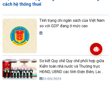
cách hệ thống thuế
Tình trạng chi ngân sách của Việt Nam
so với GDP đang ở mức cao
Sơ kết Quy chế Quy chế phối hợp giữa
Kiểm toán nhà nước và Thường trực
HĐND, UBND các tỉnh Điện Biên, Lai
Châu, Sơn La, Lào Cai, Yên Bái, Phú Thọ
31/03/2023
Tiểu ban Lễ tân - Khánh tiết tổ chức sát
hạch lựa chọn liên lạc viên phục vụ Đại
hội ASOSAI 14