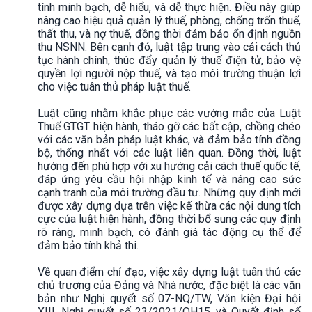
tính minh bạch, dễ hiểu, và dễ thực hiện. Điều này giúp
nâng cao hiệu quả quản lý thuế, phòng, chống trốn thuế,
thất thu, và nợ thuế, đồng thời đảm bảo ổn định nguồn
thu NSNN. Bên cạnh đó, luật tập trung vào cải cách thủ
tục hành chính, thúc đẩy quản lý thuế điện tử, bảo vệ
quyền lợi người nộp thuế, và tạo môi trường thuận lợi
cho việc tuân thủ pháp luật thuế.
Luật cũng nhằm khắc phục các vướng mắc của Luật
Thuế GTGT hiện hành, tháo gỡ các bất cập, chồng chéo
với các văn bản pháp luật khác, và đảm bảo tính đồng
bộ, thống nhất với các luật liên quan. Đồng thời, luật
hướng đến phù hợp với xu hướng cải cách thuế quốc tế,
đáp ứng yêu cầu hội nhập kinh tế và nâng cao sức
cạnh tranh của môi trường đầu tư. Những quy định mới
được xây dựng dựa trên việc kế thừa các nội dung tích
cực của luật hiện hành, đồng thời bổ sung các quy định
rõ ràng, minh bạch, có đánh giá tác động cụ thể để
đảm bảo tính khả thi.
Về quan điểm chỉ đạo, việc xây dựng luật tuân thủ các
chủ trương của Đảng và Nhà nước, đặc biệt là các văn
bản như Nghị quyết số 07-NQ/TW, Văn kiện Đại hội
XIII, Nghị quyết số 23/2021/QH15, và Quyết định số