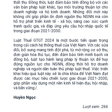
thất thu. Đồng thời, luật đảm bảo tính đồng bộ với các
văn bản pháp luật khác, tạo môi trường thuận lợi cho
doanh nghiệp và hộ kinh doanh. Những đổi mới này
không chỉ góp phần ổn định nguồn thu NSNN mà còn
hỗ trợ phát triển kinh tế - xã hội, nâng cao sức cạnh
tranh quốc gia, và đáp ứng yêu cầu hội nhập quốc tế
trong giai đoạn 2021-2030.
Luật Thuế GTGT 2024 là một bước tiến quan trọng
trong cải cách hệ thống thuế của Việt Nam. Với các sửa
đổi, bổ sung mang tính đột phá, từ mở rộng cơ sở thu,
đơn giản hóa thủ tục, đến đảm bảo tính minh bạch và
đồng bộ, luật tạo hành lang pháp lý thuận lợi để huy
động nguồn lực cho NSNN, đồng thời hỗ trợ doanh
nghiệp và người dân tuân thủ pháp luật thuế. Việc triển
khai hiệu quả luật này sẽ là chìa khóa để Việt Nam đạt
được các mục tiêu chiến lược giai đoạn 2021-2030,
góp phần xây dựng một nền kinh tế hiện đại, hội nhập,
và bền vững./.
Huyền Ngọc
Lượt xem: 266