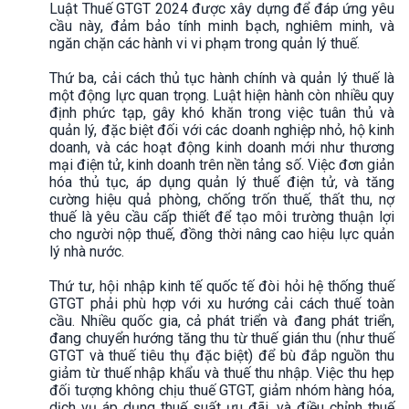
Luật Thuế GTGT 2024 được xây dựng để đáp ứng yêu
cầu này, đảm bảo tính minh bạch, nghiêm minh, và
ngăn chặn các hành vi vi phạm trong quản lý thuế.
Thứ ba, cải cách thủ tục hành chính và quản lý thuế là
một động lực quan trọng. Luật hiện hành còn nhiều quy
định phức tạp, gây khó khăn trong việc tuân thủ và
quản lý, đặc biệt đối với các doanh nghiệp nhỏ, hộ kinh
doanh, và các hoạt động kinh doanh mới như thương
mại điện tử, kinh doanh trên nền tảng số. Việc đơn giản
hóa thủ tục, áp dụng quản lý thuế điện tử, và tăng
cường hiệu quả phòng, chống trốn thuế, thất thu, nợ
thuế là yêu cầu cấp thiết để tạo môi trường thuận lợi
cho người nộp thuế, đồng thời nâng cao hiệu lực quản
lý nhà nước.
Thứ tư, hội nhập kinh tế quốc tế đòi hỏi hệ thống thuế
GTGT phải phù hợp với xu hướng cải cách thuế toàn
cầu. Nhiều quốc gia, cả phát triển và đang phát triển,
đang chuyển hướng tăng thu từ thuế gián thu (như thuế
GTGT và thuế tiêu thụ đặc biệt) để bù đắp nguồn thu
giảm từ thuế nhập khẩu và thuế thu nhập. Việc thu hẹp
đối tượng không chịu thuế GTGT, giảm nhóm hàng hóa,
dịch vụ áp dụng thuế suất ưu đãi, và điều chỉnh thuế