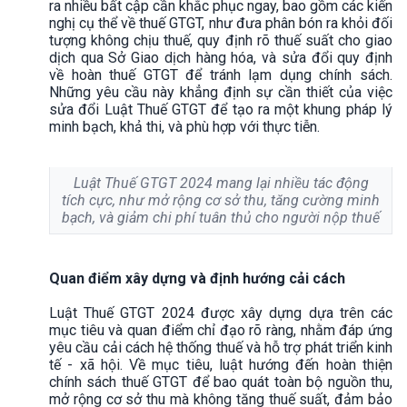
ra nhiều bất cập cần khắc phục ngay, bao gồm các kiến
nghị cụ thể về thuế GTGT, như đưa phân bón ra khỏi đối
tượng không chịu thuế, quy định rõ thuế suất cho giao
dịch qua Sở Giao dịch hàng hóa, và sửa đổi quy định
về hoàn thuế GTGT để tránh lạm dụng chính sách.
Những yêu cầu này khẳng định sự cần thiết của việc
sửa đổi Luật Thuế GTGT để tạo ra một khung pháp lý
minh bạch, khả thi, và phù hợp với thực tiễn.
Luật Thuế GTGT 2024 mang lại nhiều tác động
tích cực, như mở rộng cơ sở thu, tăng cường minh
bạch, và giảm chi phí tuân thủ cho người nộp thuế
Quan điểm xây dựng và định hướng cải cách
Luật Thuế GTGT 2024 được xây dựng dựa trên các
mục tiêu và quan điểm chỉ đạo rõ ràng, nhằm đáp ứng
yêu cầu cải cách hệ thống thuế và hỗ trợ phát triển kinh
tế - xã hội. Về mục tiêu, luật hướng đến hoàn thiện
chính sách thuế GTGT để bao quát toàn bộ nguồn thu,
mở rộng cơ sở thu mà không tăng thuế suất, đảm bảo