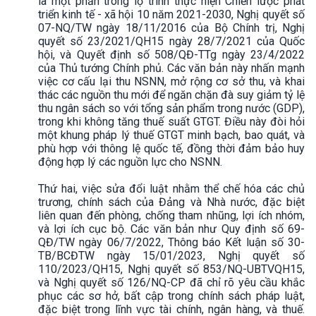
là một phần trong lộ trình thực hiện Chiến lược phát
triển kinh tế - xã hội 10 năm 2021-2030, Nghị quyết số
07-NQ/TW ngày 18/11/2016 của Bộ Chính trị, Nghị
quyết số 23/2021/QH15 ngày 28/7/2021 của Quốc
hội, và Quyết định số 508/QĐ-TTg ngày 23/4/2022
của Thủ tướng Chính phủ. Các văn bản này nhấn mạnh
việc cơ cấu lại thu NSNN, mở rộng cơ sở thu, và khai
thác các nguồn thu mới để ngăn chặn đà suy giảm tỷ lệ
thu ngân sách so với tổng sản phẩm trong nước (GDP),
trong khi không tăng thuế suất GTGT. Điều này đòi hỏi
một khung pháp lý thuế GTGT minh bạch, bao quát, và
phù hợp với thông lệ quốc tế, đồng thời đảm bảo huy
động hợp lý các nguồn lực cho NSNN.
Thứ hai, việc sửa đổi luật nhằm thể chế hóa các chủ
trương, chính sách của Đảng và Nhà nước, đặc biệt
liên quan đến phòng, chống tham nhũng, lợi ích nhóm,
và lợi ích cục bộ. Các văn bản như Quy định số 69-
QĐ/TW ngày 06/7/2022, Thông báo Kết luận số 30-
TB/BCĐTW ngày 15/01/2023, Nghị quyết số
110/2023/QH15, Nghị quyết số 853/NQ-UBTVQH15,
và Nghị quyết số 126/NQ-CP đã chỉ rõ yêu cầu khắc
phục các sơ hở, bất cập trong chính sách pháp luật,
đặc biệt trong lĩnh vực tài chính, ngân hàng, và thuế.