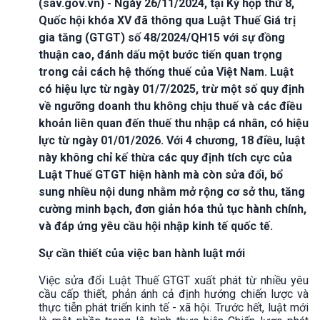
(sav.gov.vn) - Ngày 26/11/2024, tại Kỳ họp thứ 8,
Quốc hội khóa XV đã thông qua Luật Thuế Giá trị
gia tăng (GTGT) số 48/2024/QH15 với sự đồng
thuận cao, đánh dấu một bước tiến quan trọng
trong cải cách hệ thống thuế của Việt Nam. Luật
có hiệu lực từ ngày 01/7/2025, trừ một số quy định
về ngưỡng doanh thu không chịu thuế và các điều
khoản liên quan đến thuế thu nhập cá nhân, có hiệu
lực từ ngày 01/01/2026. Với 4 chương, 18 điều, luật
này không chỉ kế thừa các quy định tích cực của
Luật Thuế GTGT hiện hành mà còn sửa đổi, bổ
sung nhiều nội dung nhằm mở rộng cơ sở thu, tăng
cường minh bạch, đơn giản hóa thủ tục hành chính,
và đáp ứng yêu cầu hội nhập kinh tế quốc tế.
Sự cần thiết của việc ban hành luật mới
Việc sửa đổi Luật Thuế GTGT xuất phát từ nhiều yêu
cầu cấp thiết, phản ánh cả định hướng chiến lược và
thực tiễn phát triển kinh tế - xã hội. Trước hết, luật mới