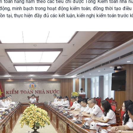
 toán hằng năm theo các tiêu chí được Tổng Kiểm toán nhà n
động, minh bạch trong hoạt động kiểm toán; đồng thời tạo điều 
n tại, thực hiện đầy đủ các kết luận, kiến nghị kiểm toán trước 