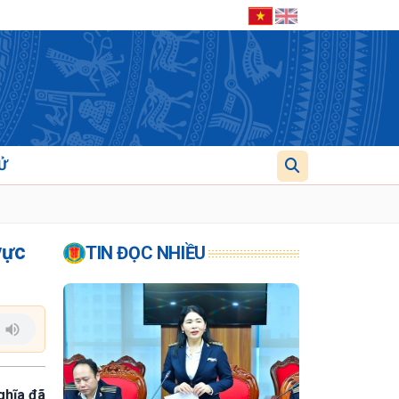
Ử
vực
TIN ĐỌC NHIỀU
ghĩa đã