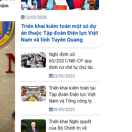
 năm
12/03/2026
Triển khai kiểm toán một số dự
án thuộc Tập đoàn Điện lực Việt
Nam và tỉnh Tuyên Quang
Nghị định số
60/2021/NĐ-CP quy
định cơ chế tự chủ tài
chính của đơn vị sự
23/05/2025
nghiệp công lập
Triển khai kiểm toán tại
Tập đoàn Điện lực Việt
Nam và Tổng công ty
Phát điện 2
09/09/2025
Triển khai Nghị quyết
của Bộ Chính trị về