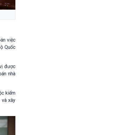
án việc
 Bộ Quốc
 vị được
oán nhà
ộc kiểm
 và xây