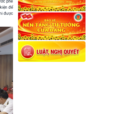
ước phê
kiện để
khi được