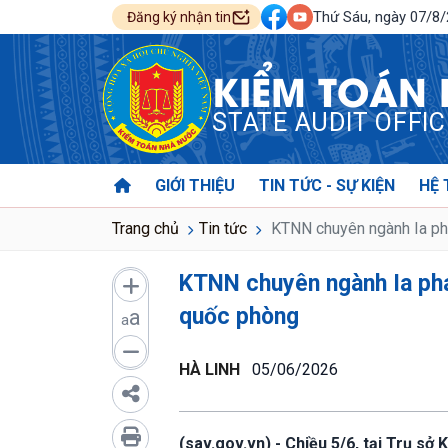
Thứ Sáu, ngày 07/8
Đăng ký nhận tin
KIỂM TOÁN
STATE AUDIT OFFI
GIỚI THIỆU
TIN TỨC - SỰ KIỆN
HỆ 
Trang chủ
Tin tức
KTNN chuyên ngành Ia phát
KTNN chuyên ngành Ia phát
quốc phòng
a
a
HÀ LINH
05/06/2026
(sav.gov.vn) - Chiều 5/6, tại Trụ s