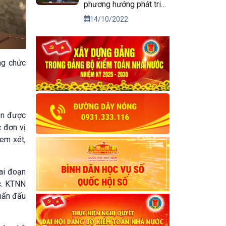
phương hướng phát triển
kinh tế xã hội và bảo
14/10/2022
đảm quốc phòng, an
ninh vùng Tây Nguyên
đến năm 2030, tầm nhìn
đến năm 2045
ng chức
hận được
 đơn vị
em xét,
ai đoạn
c. KTNN
phấn đấu