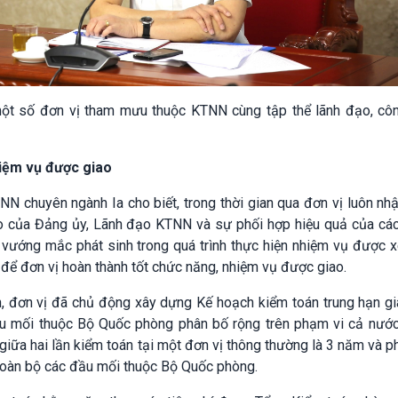
ột số đơn vị tham mưu thuộc KTNN cùng tập thể lãnh đạo, cô
hiệm vụ được giao
TNN chuyên ngành Ia cho biết, trong thời gian qua đơn vị luôn n
o của Đảng ủy, Lãnh đạo KTNN và sự phối hợp hiệu quả của các
 vướng mắc phát sinh trong quá trình thực hiện nhiệm vụ được x
ợi để đơn vị hoàn thành tốt chức năng, nhiệm vụ được giao.
n, đơn vị đã chủ động xây dựng Kế hoạch kiểm toán trung hạn gi
u mối thuộc Bộ Quốc phòng phân bố rộng trên phạm vi cả nướ
giữa hai lần kiểm toán tại một đơn vị thông thường là 3 năm và 
toàn bộ các đầu mối thuộc Bộ Quốc phòng.