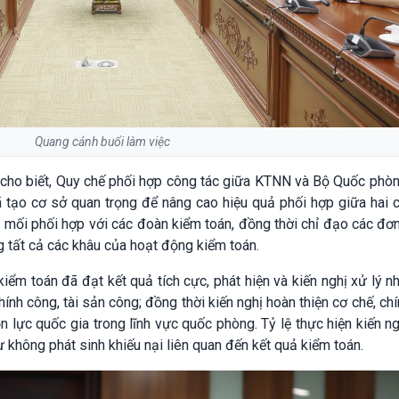
Quang cảnh buổi làm việc
cho biết, Quy chế phối hợp công tác giữa KTNN và Bộ Quốc phò
 tạo cơ sở quan trọng để nâng cao hiệu quả phối hợp giữa hai 
ối phối hợp với các đoàn kiểm toán, đồng thời chỉ đạo các đơn 
g tất cả các khâu của hoạt động kiểm toán.
ểm toán đã đạt kết quả tích cực, phát hiện và kiến nghị xử lý n
hính công, tài sản công; đồng thời kiến nghị hoàn thiện cơ chế, ch
lực quốc gia trong lĩnh vực quốc phòng. Tỷ lệ thực hiện kiến n
không phát sinh khiếu nại liên quan đến kết quả kiểm toán.