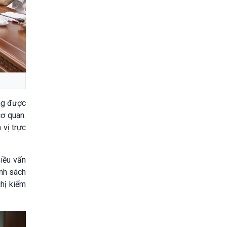
ng được
cơ quan.
vị trực
hiều vấn
ính sách
ghị kiểm