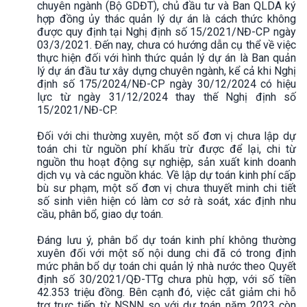
chuyên ngành (Bộ GDĐT), chủ đầu tư và Ban QLDA ký
hợp đồng ủy thác quản lý dự án là cách thức không
được quy định tại Nghị định số 15/2021/NĐ-CP ngày
03/3/2021. Đến nay, chưa có hướng dẫn cụ thể về việc
thực hiện đối với hình thức quản lý dự án là Ban quản
lý dự án đầu tư xây dựng chuyên ngành, kể cả khi Nghị
định số 175/2024/NĐ-CP ngày 30/12/2024 có hiệu
lực từ ngày 31/12/2024 thay thế Nghị định số
15/2021/NĐ-CP.
Đối với chi thường xuyên, một số đơn vị chưa lập dự
toán chi từ nguồn phí khấu trừ được để lại, chi từ
nguồn thu hoạt động sự nghiệp, sản xuất kinh doanh
dịch vụ và các nguồn khác. Về lập dự toán kinh phí cấp
bù sư phạm, một số đơn vị chưa thuyết minh chi tiết
số sinh viên hiện có làm cơ sở rà soát, xác định nhu
cầu, phân bổ, giao dự toán.
Đáng lưu ý, phân bổ dự toán kinh phí không thường
xuyên đối với một số nội dung chi đã có trong định
mức phân bổ dự toán chi quản lý nhà nước theo Quyết
định số 30/2021/QĐ-TTg chưa phù hợp, với số tiền
42.353 triệu đồng. Bên cạnh đó, việc cắt giảm chi hỗ
trợ trực tiếp từ NSNN so với dự toán năm 2023 còn