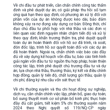
Về chi đầu tư phát triển, cần chấn chỉnh công tác thẩm
định và phê duyệt dự án; có giải pháp thu hồi số tạm
ứng quá hạn theo quy định; có phương án xử lý đối với
phần vốn của dự án không được kéo dài, bảo đảm
không xảy ra nợ đọng xây dựng cơ bản. Đồng thời, chỉ
đạo chủ đầu tư phối hợp với nhà thầu và các đơn vị
liên quan xác định nguyên nhân chậm tiến độ và xử lý
theo quy định; khẩn trương thẩm tra, phê duyệt quyết
toán dự án hoàn thành đối với hồ sơ đã trình, rà soát,
đôn đốc lập, trình hồ sơ quyết toán đối với các dự án
đã hoàn thành. Ngoài ra, chấn chỉnh việc báo cáo đầy
đủ về xây dựng kế hoạch vốn đầu tư, báo cáo tình hình
giải ngân vốn đầu tư từ nguồn thu hợp pháp; hoàn thiện
công tác lập, trình phê duyệt chủ trương đầu tư và dự
án; lựa chọn nhà thầu, thương thảo, ký kết và điều chỉnh
hợp đồng; quản lý tiến độ, chất lượng gói thầu; quản lý
chi phí; đăng ký nhu cầu vốn sát thực tế.
Về chi thường xuyên và thu chi hoạt động sự nghiệp,
dịch vụ, cần chấn chỉnh việc lập, phân bổ, giao dự toán;
bổ sung thuyết minh cơ sở phân bổ kinh phí; thực hiện
đầy đủ cắt giảm, tiết kiệm 5% chi thường xuyên năm
2024 theo Nghị quyết số 119/NQ-CP ngày