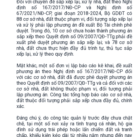
Đối với chuyên đề sắp xếp lại, xử lý nhà, đất theo Nghị
định số 167/2017/NĐ-CP và Nghị định số
67/2021/NĐ-CP, giai đoạn 2018-2024, Bộ GDĐT có
88 cơ sở nhà, đất thuộc phạm vi, đối tượng sắp xếp lại
và xử lý phải lập phương án đề xuất Bộ Tài chính phê
duyệt. Trong đó, 10 cơ sở chưa hoàn thành phương án
sắp xếp theo Quyết định số 09/2007/QĐ-TTg phải đề
xuất phê duyệt phương án sắp xếp lại; và 78 cơ sở
nhà, đất chưa thực hiện đầy đủ trình tự, thủ tục sắp
xếp lại, xử lý theo quy định.
Mặt khác, một số đơn vị lập báo cáo kê khai, đề xuất
phương án theo Nghị định số 167/2017/NĐ-CP đối
với các cơ sở nhà, đất đã được phê duyệt phương án
theo Quyết định số 09/2007/QĐ-TTg và cả đối với các
cơ sở nhà, đất không thuộc phạm vi, đối tượng phải
lập phương án. Công tác tổng hợp báo cáo cơ sở nhà,
đất thuộc đối tượng phải sắp xếp chưa đầy đủ, chính
xác.
Đáng chú ý, do công tác quản lý trước đây chưa chặt
chẽ, tại một số nơi xảy ra tình trạng cá nhân, hộ gia
đình sử dụng trái phép hoặc lấn chiếm đất và tranh
chấp, khiếu kiện kéo dài từ nhiều năm nhưng đến nay