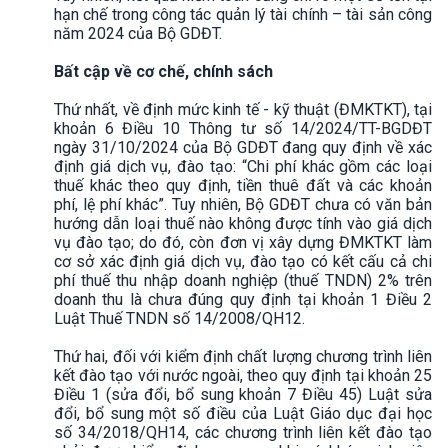
hạn chế trong công tác quản lý tài chính – tài sản công
năm 2024 của Bộ GDĐT.
Bất cập về cơ chế, chính sách
Thứ nhất, về định mức kinh tế - kỹ thuật (ĐMKTKT), tại
khoản 6 Điều 10 Thông tư số 14/2024/TT-BGDĐT
ngày 31/10/2024 của Bộ GDĐT đang quy định về xác
định giá dịch vụ, đào tạo: “Chi phí khác gồm các loại
thuế khác theo quy định, tiền thuê đất và các khoản
phí, lệ phí khác”. Tuy nhiên, Bộ GDĐT chưa có văn bản
hướng dẫn loại thuế nào không được tính vào giá dịch
vụ đào tạo; do đó, còn đơn vị xây dựng ĐMKTKT làm
cơ sở xác định giá dịch vụ, đào tạo có kết cấu cả chi
phí thuế thu nhập doanh nghiệp (thuế TNDN) 2% trên
doanh thu là chưa đúng quy định tại khoản 1 Điều 2
Luật Thuế TNDN số 14/2008/QH12.
Thứ hai, đối với kiểm định chất lượng chương trình liên
kết đào tạo với nước ngoài, theo quy định tại khoản 25
Điều 1 (sửa đổi, bổ sung khoản 7 Điều 45) Luật sửa
đổi, bổ sung một số điều của Luật Giáo dục đại học
số 34/2018/QH14, các chương trình liên kết đào tạo