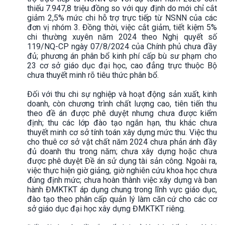
thiếu 7.947,8 triệu đồng so với quy định do mới chỉ cắt
giảm 2,5% mức chi hỗ trợ trực tiếp từ NSNN của các
đơn vị nhóm 3. Đồng thời, việc cắt giảm, tiết kiệm 5%
chi thường xuyên năm 2024 theo Nghị quyết số
119/NQ-CP ngày 07/8/2024 của Chính phủ chưa đầy
đủ; phương án phân bổ kinh phí cấp bù sư phạm cho
23 cơ sở giáo dục đại học, cao đẳng trực thuộc Bộ
chưa thuyết minh rõ tiêu thức phân bổ.
Đối với thu chi sự nghiệp và hoạt động sản xuất, kinh
doanh, còn chương trình chất lượng cao, tiên tiến thu
theo đề án được phê duyệt nhưng chưa được kiểm
định; thu các lớp đào tạo ngắn hạn, thu khác chưa
thuyết minh cơ sở tính toán xây dựng mức thu. Việc thu
cho thuê cơ sở vật chất năm 2024 chưa phản ánh đầy
đủ doanh thu trong năm; chưa xây dựng hoặc chưa
được phê duyệt Đề án sử dụng tài sản công. Ngoài ra,
việc thực hiện giờ giảng, giờ nghiên cứu khoa học chưa
đúng định mức; chưa hoàn thành việc xây dựng và ban
hành ĐMKTKT áp dụng chung trong lĩnh vực giáo dục,
đào tạo theo phân cấp quản lý làm căn cứ cho các cơ
sở giáo dục đại học xây dựng ĐMKTKT riêng.