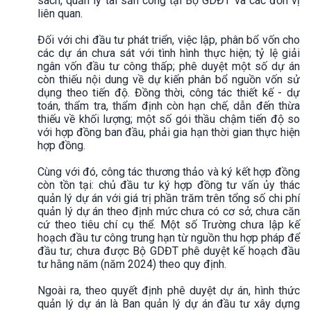
sách, quản lý tài sản công tại Bộ GDĐT và các đơn vị
liên quan.
Đối với chi đầu tư phát triển, việc lập, phân bổ vốn cho
các dự án chưa sát với tình hình thực hiện; tỷ lệ giải
ngân vốn đầu tư công thấp; phê duyệt một số dự án
còn thiếu nội dung về dự kiến phân bổ nguồn vốn sử
dụng theo tiến độ. Đồng thời, công tác thiết kế - dự
toán, thẩm tra, thẩm định còn hạn chế, dẫn đến thừa
thiếu về khối lượng; một số gói thầu chậm tiến độ so
với hợp đồng ban đầu, phải gia hạn thời gian thực hiện
hợp đồng.
Cùng với đó, công tác thương thảo và ký kết hợp đồng
còn tồn tại: chủ đầu tư ký hợp đồng tư vấn ủy thác
quản lý dự án với giá trị phần trăm trên tổng số chi phí
quản lý dự án theo định mức chưa có cơ sở, chưa căn
cứ theo tiêu chí cụ thể. Một số Trường chưa lập kế
hoạch đầu tư công trung hạn từ nguồn thu hợp pháp để
đầu tư; chưa được Bộ GDĐT phê duyệt kế hoạch đầu
tư hằng năm (năm 2024) theo quy định.
Ngoài ra, theo quyết định phê duyệt dự án, hình thức
quản lý dự án là Ban quản lý dự án đầu tư xây dựng