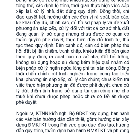
tổng thể, xác định lộ trình, thời gian thực hiện việc sắp
xếp lại, xử lý nhà, đất đúng quy định. Đồng thời, chỉ
đạo quyết liệt, hướng dẫn các đơn vị rà soát, báo cáo,
kê khai đầy đủ, chính xác, đủ hồ sơ pháp lý và đề xuất
phương án sắp xếp, xử lý đối với tất cả cơ sở nhà, đất
đang quản lý, sử dụng nhưng chưa được cơ quan có
thẩm quyền phê duyệt; thực hiện đầy đủ trình tự, thủ
tục theo quy định. Bên cạnh đó, cần có biện pháp thu
hồi đất bị lấn chiếm, tranh chấp, khiếu kiện để bàn giao
theo quy định; rà soát các cơ sở nhà, đất bỏ trống,
không sử dụng hoặc sử dụng kém hiệu quả nhằm có
biện pháp xử lý, ngăn ngừa lãng phí tài sản công. Đồng
thời chấn chỉnh, rút kinh nghiệm trong công tác triển
khai phương án sắp xếp, xử lý còn chậm; chưa kiểm tra
việc thực hiện phương án đã được phê duyệt; chưa xử
lý dứt điểm tình trạng sử dụng tài sản công như cho
thuê khi chưa được phép hoặc chưa có Đề án được
phê duyệt.
Ngoài ra, KTNN kiến nghị Bộ GDĐT xây dựng, ban hành
các văn bản hướng dẫn cần thiết, gồm: hướng dẫn xây
dựng ĐMKTKT trong lĩnh vực giáo dục, đào tạo; hướng
dẫn quy trình, thẩm định ban hành ĐMKTKT và phương