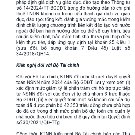
pháp định giá dịch vụ giáo dục, đào tạo theo Thông tư
số 14/2024/TT-BGDĐT, trong đó hướng dẫn rõ chi phí
thuế TNDN không có trong cấu thành giá dịch vụ giáo
dục, đào tạo; tổng kết, đánh giá vướng mắc trong kiểm
định chất lượng chương trình liên kết đào tạo với nước
ngoài để ban hành hướng dẫn cụ thể về quy trình, tiêu
chuẩn kiểm định, bảo đảm tính khả thi và phù hợp điều
kiện thực tiễn, đáp ứng quy định tại khoản 25 Điều 1
(sửa đổi, bổ sung khoản 7 Điều 45) Luật số
34/2018/QH14.
Kiến nghị đối với Bộ Tài chính
Đối với Bộ Tài chính, KTNN đề nghị khi xét duyệt quyết
toán NSNN năm 2024 của Bộ GDĐT lưu ý xem xét: (i)
xác định mức giảm tỷ lệ phần trăm chi hỗ trợ trực tiếp
từ NSNN đối với các đơn vị tự chủ nhóm 3 trực thuộc
Bộ GDĐT; (ii) việc quyết toán một số khoản chi của dự
toán đã được phân bổ 42.353 triệu đồng chưa phù hợp
do đã có trong định mức phân bổ dự toán chi quản lý
nhà nước theo tiêu chí biên chế quy định tại Quyết định
số 30/2021/QĐ-TTg.
Đồng thời, KTNN kiến nghị Bộ Tài chính báo cáo Thủ