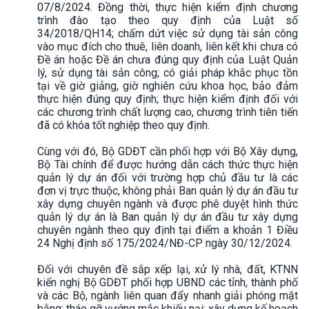
07/8/2024. Đồng thời, thực hiện kiểm định chương
trình đào tạo theo quy định của Luật số
34/2018/QH14; chấm dứt việc sử dụng tài sản công
vào mục đích cho thuê, liên doanh, liên kết khi chưa có
Đề án hoặc Đề án chưa đúng quy định của Luật Quản
lý, sử dụng tài sản công; có giải pháp khắc phục tồn
tại về giờ giảng, giờ nghiên cứu khoa học, bảo đảm
thực hiện đúng quy định; thực hiện kiểm định đối với
các chương trình chất lượng cao, chương trình tiên tiến
đã có khóa tốt nghiệp theo quy định.
Cùng với đó, Bộ GDĐT cần phối hợp với Bộ Xây dựng,
Bộ Tài chính để được hướng dẫn cách thức thực hiện
quản lý dự án đối với trường hợp chủ đầu tư là các
đơn vị trực thuộc, không phải Ban quản lý dự án đầu tư
xây dựng chuyên ngành và được phê duyệt hình thức
quản lý dự án là Ban quản lý dự án đầu tư xây dựng
chuyên ngành theo quy định tại điểm a khoản 1 Điều
24 Nghị định số 175/2024/NĐ-CP ngày 30/12/2024.
Đối với chuyên đề sắp xếp lại, xử lý nhà, đất, KTNN
kiến nghị Bộ GDĐT phối hợp UBND các tỉnh, thành phố
và các Bộ, ngành liên quan đẩy nhanh giải phóng mặt
bằng; tháo gỡ vướng mắc khiếu nại; xây dựng kế hoạch