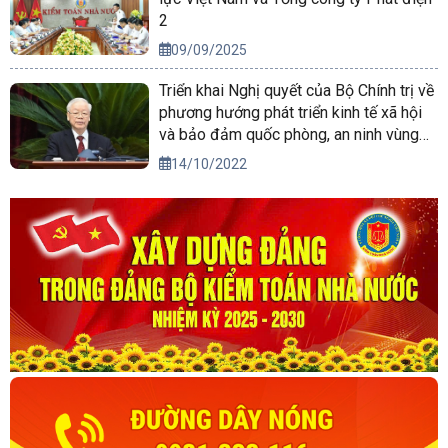
2
09/09/2025
Triển khai Nghị quyết của Bộ Chính trị về
phương hướng phát triển kinh tế xã hội
và bảo đảm quốc phòng, an ninh vùng
Tây Nguyên đến năm 2030, tầm nhìn
14/10/2022
đến năm 2045