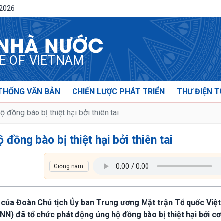
/2026
 NHÀ NƯỚC
CE OF VIETNAM
THỐNG VĂN BẢN
CHIẾN LƯỢC PHÁT TRIỂN
THƯ ĐIỆN T
đồng bào bị thiệt hại bởi thiên tai
đồng bào bị thiệt hại bởi thiên tai
 của Đoàn Chủ tịch Ủy ban Trung ương Mặt trận Tổ quốc Việ
N) đã tổ chức phát động ủng hộ đồng bào bị thiệt hại bởi c