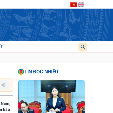
Ử
TIN ĐỌC NHIỀU
t Nam,
ơn bão