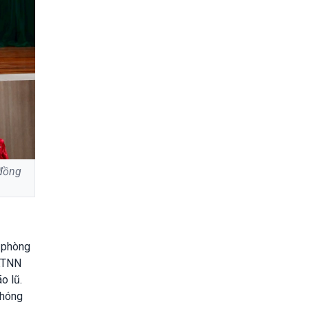
 đồng
n phòng
 KTNN
o lũ.
chóng