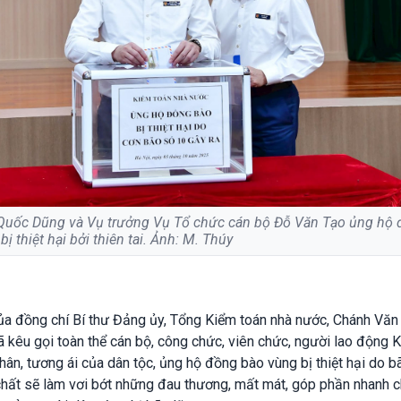
Quốc Dũng và Vụ trưởng Vụ Tổ chức cán bộ Đỗ Văn Tạo ủng hộ
bị thiệt hại bởi thiên tai. Ảnh: M. Thúy
ủa đồng chí Bí thư Đảng ủy, Tổng Kiểm toán nhà nước, Chánh Vă
êu gọi toàn thể cán bộ, công chức, viên chức, người lao động
hân, tương ái của dân tộc, ủng hộ đồng bào vùng bị thiệt hại do bã
t chất sẽ làm vơi bớt những đau thương, mất mát, góp phần nhanh 