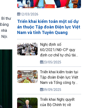
12/03/2026
 Bí thư
Triển khai kiểm toán một số dự
 Đảng
án thuộc Tập đoàn Điện lực Việt
 nhà
Nam và tỉnh Tuyên Quang
 Nội.
Nghị định số
60/2021/NĐ-CP quy
định cơ chế tự chủ tài
chính của đơn vị sự
23/05/2025
nghiệp công lập
Triển khai kiểm toán tại
Tập đoàn Điện lực Việt
Nam và Tổng công ty
Phát điện 2
09/09/2025
Triển khai Nghị quyết
của Bộ Chính trị về