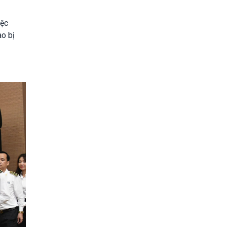
iệc
ào bị