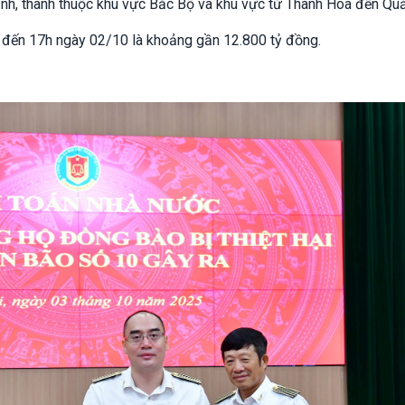
 tỉnh, thành thuộc khu vực Bắc Bộ và khu vực từ Thanh Hóa đến Quả
 bộ đến 17h ngày 02/10 là khoảng gần 12.800 tỷ đồng.