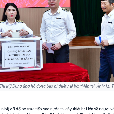
ị Mỹ Dung ủng hộ đồng bào bị thiệt hại bởi thiên tai. Ảnh: M. 
oi) đã đổ bộ trực tiếp vào nước ta, gây thiệt hại lớn về người và