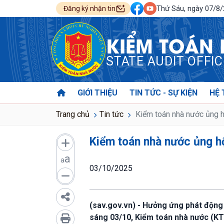
Thứ Sáu, ngày 07/8
Đăng ký nhận tin
KIỂM TOÁN
STATE AUDIT OFFI
GIỚI THIỆU
TIN TỨC - SỰ KIỆN
HỆ 
Trang chủ
Tin tức
Kiểm toán nhà nước ủng hộ 
Kiểm toán nhà nước ủng hộ 
a
a
03/10/2025
(sav.gov.vn) - Hưởng ứng phát động
sáng 03/10, Kiểm toán nhà nước (KTN