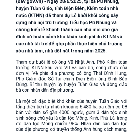
(sav.gov.vn) - Ngày 28/6/2025, tại xã Pú Nhung,
huyện Tuần Giáo, tỉnh Điện Biên, Kiểm toán nhà
nước (KTNN) đã tham dự Lễ khởi khởi công xây
dựng nhà nội trú trường Tiểu học Pú Nhung và
chứng kiến lễ khánh thành căn nhà mới cho gia
đình có hoàn cảnh khó khăn kinh phí do KTNN và
các nhà tài trợ để góp phần thực hiện chủ trương
xóa nhà tạm, nhà dột nát trong năm 2025.
Tham dự buổi lễ có ông Vũ Nhật Anh, Phó Kiểm toán
trưởng KTNN khu vực VII và cán bộ, công chức của
đơn vị. Về phía địa phương có ông Thái Đình Hưng,
Phó Giám đốc Sở Tài chính Điện Biên, ông Đinh Bảo
Dũng, Bí thư huyện ủy huyện Tuần Giáo và đông đảo
bà con nhân dân địa phương.
Là một xã đặc biệt khó khăn của huyện Tuần Giáo với
tổng diện tích tự nhiên khoảng 6.480 ha xã gồm có 08
bản với dân số gần 4000 người, gồm 3 dân tộc sinh
sinh sống chủ yếu là dân tộc Mông, Kinh, Phù Lá, trong
đó dân tộc Mông chiếm 98%. Nhân dân các dân tộc
của địa phương có truyền thống Anh hùng cách mạng,