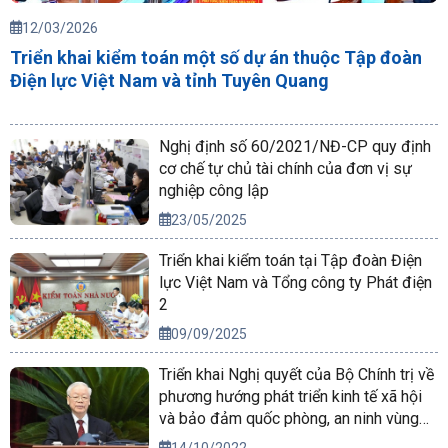
12/03/2026
Triển khai kiểm toán một số dự án thuộc Tập đoàn
Điện lực Việt Nam và tỉnh Tuyên Quang
Nghị định số 60/2021/NĐ-CP quy định
cơ chế tự chủ tài chính của đơn vị sự
nghiệp công lập
23/05/2025
Triển khai kiểm toán tại Tập đoàn Điện
lực Việt Nam và Tổng công ty Phát điện
2
09/09/2025
Triển khai Nghị quyết của Bộ Chính trị về
phương hướng phát triển kinh tế xã hội
và bảo đảm quốc phòng, an ninh vùng
Tây Nguyên đến năm 2030, tầm nhìn
14/10/2022