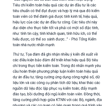
Tiêu chí kiểm toán hiệu quả các dự án đầu tư là các
tiêu chuẩn có thể đạt được và hợp lý mà qua đó kiểm
toán viên có thể đánh giá được tính kinh tế, hiệu quả,
hiệu lực của các dự án đầu tư công. Các tiêu chí này
đại diện cho thực tiễn tốt và phải có một số đặc tính,
như: tính tin cậy, tính khách quan, tính hữu ích, có thể
hiểu được, có thể so sánh được…” - Phó Tổng Kiểm
toán nhà nước nhấn mạnh.
Thứ tư,
Tọa đàm đã ghi nhận nhiều ý kiến đề xuất về
các điều kiện bảo đảm để triển khai hiệu quả
B
ộ tiêu
chí trong thực tiễn kiểm toán. Trong đó nhấn mạnh yêu
cầu hoàn thiện phương pháp luận kiểm toán hiệu quả
dự án đầu tư; tăng cường ứng dụng công nghệ số, dữ
liệu lớn và các công cụ phân tích dữ liệu; khai thác các
nguồn dữ liệu độc lập phục vụ kiểm toán; đẩy mạnh
đào tạo, bồi dưỡng đội ngũ kiểm toán viên
. Đ
ồng thời
,
tăng cường phối hợp giữa KTNN với các Bộ, ngành, địa
phương và các cơ quan có liên quan trong quá trình xây