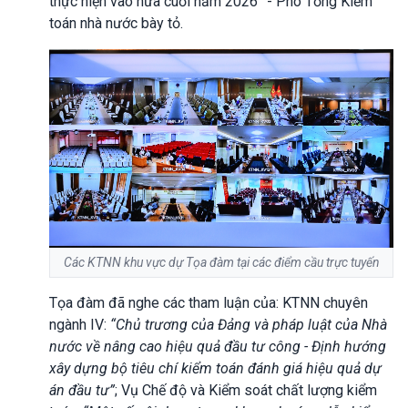
thực hiện vào nửa cuối năm 2026” - Phó Tổng Kiểm
toán nhà nước bày tỏ.
Các KTNN khu vực dự Tọa đàm tại các điểm cầu trực tuyến
Tọa đàm đã nghe các tham luận của: KTNN chuyên
ngành IV:
“Chủ trương của
Đ
ảng và pháp luật của
N
hà
nước về nâng cao hiệu quả đầu tư công -
Đ
ịnh hướng
xây dựng bộ tiêu chí kiểm toán đánh giá hiệu quả dự
án đầu tư”
; Vụ Chế độ và Kiểm soát chất lượng kiểm