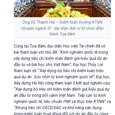
Ông Vũ Thanh Hải – Kiểm toán trưởng KTNN
chuyên ngành IV -
đại diện đơn vị tổ chức điều
hành Tọa đàm
Cũng tại Tọa đàm, đại diện Học viện Tài chính đã có
bài tham luận với chủ đề:
“Kinh nghiệm quốc tế trong
xây dựng tiêu chí kiểm toán đánh giá hiệu quả dự án
đầu tư và bài học cho Việt Nam”
; Đại học Thủy
L
ợi
tham luận về:
“
X
ây dựng bộ tiêu chí kiểm toán hiệu
quả dự án:
G
óc nhìn từ kinh nghiệm quốc tế”
; Đại học
Xây dựng Hà Nội cũng tham luận 2 kết quả nghiên cứu:
“Xây dựng bộ tiêu chí kiểm toán đánh giá hiệu quả dự
án đầu tư trong bối cảnh Việt Nam: Tiếp cận từ kinh
nghiệm quốc tế, tiêu chuẩn PMI và thực tiễn KTNN”
và
“Khung tiêu chí OECD-DAC và khả năng vận dụng
trong kiểm toán hoạt động đối với dự án đầu tư công