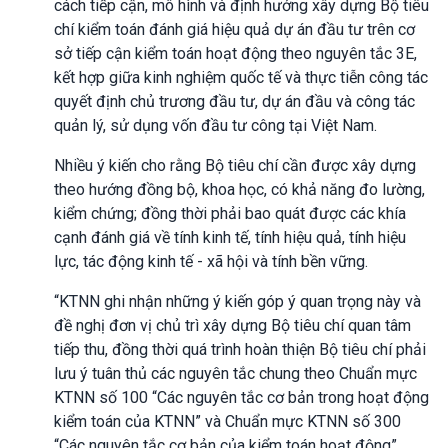
cách tiếp cận, mô hình và định hướng xây dựng
B
ộ tiêu
chí kiểm toán đánh giá hiệu quả dự án đầu tư trên cơ
sở tiếp cận kiểm toán hoạt động theo nguyên tắc 3E,
kết hợp giữa kinh nghiệm quốc tế và thực tiễn công tác
quyết định chủ trương đầu tư, dự án đầu và công tác
quản lý, sử dụng vốn đầu tư công tại Việt Nam.
Nhiều ý kiến cho rằng
B
ộ tiêu chí cần được xây dựng
theo hướng đồng bộ, khoa học, có khả năng đo lường,
kiểm chứng; đồng thời phải bao quát được các khía
cạnh đánh giá về tính kinh tế, tính hiệu quả, tính hiệu
lực, tác động kinh tế - xã hội và tính bền vững.
“KTNN ghi nhận những ý kiến góp ý quan trọng này và
đề nghị đơn vị chủ trì xây dựng
B
ộ tiêu chí quan tâm
tiếp thu, đồng thời quá trình hoàn thiện
B
ộ tiêu chí phải
lưu ý tuân thủ các nguyên tắc chung theo Chuẩn mực
KTNN số 100 “Các nguyên tắc cơ bản trong hoạt động
kiểm toán của KTNN” và Chuẩn mực KTNN số 300
“Các nguyên tắc cơ bản của kiểm toán hoạt động”.