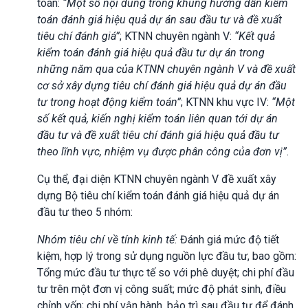
toán:
“Một số nội dung trong khung hướng dẫn kiểm
toán đánh giá hiệu quả dự án sau đầu tư và đề xuất
tiêu chí đánh giá”
; KTNN chuyên ngành V:
“Kết quả
kiểm toán đánh giá hiệu quả đầu tư dự án trong
những năm qua của KTNN chuyên ngành V và đề xuất
cơ sở xây dựng tiêu chí đánh giá hiệu quả dự án đầu
tư trong hoạt động kiểm toán”
; KTNN khu vực IV:
“Một
số kết quả, kiến nghị kiểm toán liên quan tới dự án
đầu tư và đề xuất tiêu chí đánh giá hiệu quả đầu tư
theo lĩnh vực, nhiệm vụ được phân công của đơn vị”
.
Cụ thể, đại diện KTNN chuyên ngành V đề xuất xây
dựng Bộ tiêu chí kiểm toán đánh giá hiệu quả dự án
đầu tư theo 5 nhóm:
Nhóm tiêu chí về tính kinh tế:
Đánh giá mức độ tiết
kiệm, hợp lý trong sử dụng nguồn lực đầu tư, bao gồm:
Tổng mức đầu tư thực tế so với phê duyệt; chi phí đầu
tư trên một đơn vị công suất; mức độ phát sinh, điều
chỉnh vốn; chi phí vận hành, bảo trì sau đầu tư để đánh