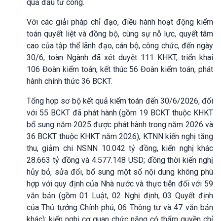
quả đầu tư công.
Với các giải pháp chỉ đạo, điều hành hoạt động kiểm
toán quyết liệt và đồng bộ, cùng sự nỗ lực, quyết tâm
cao của tập thể lãnh đạo, cán bộ, công chức, đến ngày
30/6, toàn Ngành đã xét duyệt 111 KHKT, triển khai
106 Đoàn kiểm toán, kết thúc 56 Đoàn kiểm toán, phát
hành chính thức 36 BCKT.
Tổng hợp sơ bộ kết quả kiểm toán đến 30/6/2026, đối
với 55 BCKT đã phát hành (gồm 19 BCKT thuộc KHKT
bổ sung năm 2025 được phát hành trong năm 2026 và
36 BCKT thuộc KHKT năm 2026), KTNN kiến nghị tăng
thu, giảm chi NSNN 10.042 tỷ đồng, kiến nghị khác
28.663 tỷ đồng và 4.577.148 USD; đồng thời kiến nghị
hủy bỏ, sửa đổi, bổ sung một số nội dung không phù
hợp với quy định của Nhà nước và thực tiễn đối với
59
văn bản
(gồm 01 Luật, 02 Nghị định, 03 Quyết định
của Thủ tướng Chính phủ, 06 Thông tư và 47 văn bản
khác); kiến nghị cơ quan chức năng có thẩm quyền chỉ