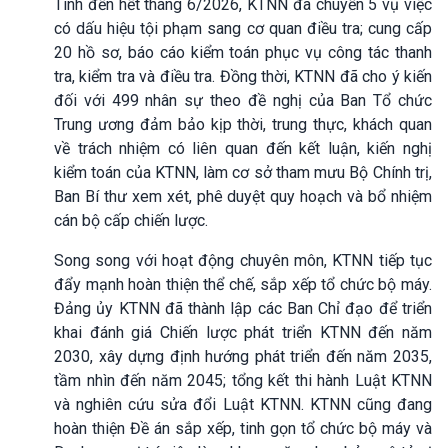
Tính đến hết tháng 6/2026, KTNN đã chuyển 5 vụ việc
có dấu hiệu tội phạm sang cơ quan điều tra; cung cấp
20 hồ sơ, báo cáo kiểm toán phục vụ công tác thanh
tra, kiểm tra và điều tra. Đồng thời, KTNN đã cho ý kiến
đối với 499 nhân sự theo đề nghị của Ban Tổ chức
Trung ương đảm bảo kịp thời, trung thực, khách quan
về trách nhiệm có liên quan đến kết luận, kiến nghị
kiểm toán của KTNN, làm cơ sở tham mưu Bộ Chính trị,
Ban Bí thư xem xét, phê duyệt quy hoạch và bổ nhiệm
cán bộ cấp chiến lược.
Song song với hoạt động chuyên môn, KTNN tiếp tục
đẩy mạnh hoàn thiện thể chế, sắp xếp tổ chức bộ máy.
Đảng ủy KTNN đã thành lập các Ban Chỉ đạo để triển
khai đánh giá Chiến lược phát triển KTNN đến năm
2030, xây dựng định hướng phát triển đến năm 2035,
tầm nhìn đến năm 2045; tổng kết thi hành Luật KTNN
và nghiên cứu sửa đổi Luật KTNN.
KTNN cũng đang
hoàn thiện Đề án sắp xếp, tinh gọn tổ chức bộ máy và