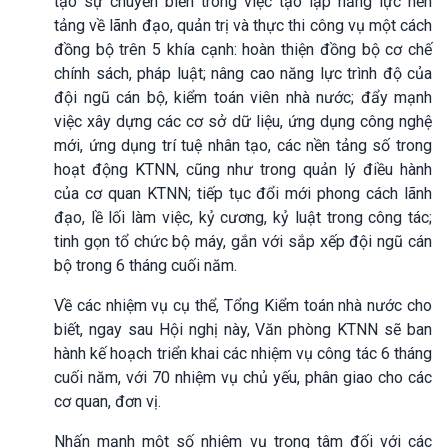
tạo sự chuyển biến trong việc tạo lập năng lực nền
tảng về lãnh đạo, quản trị và thực thi công vụ một cách
đồng bộ trên 5 khía cạnh: hoàn thiện đồng bộ cơ chế
chính sách, pháp luật; nâng cao năng lực trình độ của
đội ngũ cán bộ, kiểm toán viên nhà nước; đẩy mạnh
việc xây dựng các cơ sở dữ liệu, ứng dụng công nghệ
mới, ứng dụng trí tuệ nhân tạo, các nền tảng số trong
hoạt động KTNN, cũng như trong quản lý điều hành
của cơ quan KTNN; tiếp tục đổi mới phong cách lãnh
đạo, lề lối làm việc, kỷ cương, kỷ luật trong công tác;
tinh gọn tổ chức bộ máy, gắn với sắp xếp đội ngũ cán
bộ trong 6 tháng cuối năm.
Về các nhiệm vụ cụ thể, Tổng Kiểm toán nhà nước cho
biết, ngay sau Hội nghị này, Văn phòng KTNN sẽ ban
hành kế hoạch triển khai các nhiệm vụ công tác 6 tháng
cuối năm, với 70 nhiệm vụ chủ yếu, phân giao cho các
cơ quan, đơn vị.
Nhấn mạnh một số nhiệm vụ trọng tâm đối với các