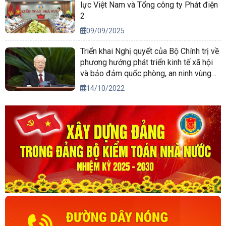
lực Việt Nam và Tổng công ty Phát điện
2
09/09/2025
Triển khai Nghị quyết của Bộ Chính trị về
phương hướng phát triển kinh tế xã hội
và bảo đảm quốc phòng, an ninh vùng
Tây Nguyên đến năm 2030, tầm nhìn
14/10/2022
đến năm 2045