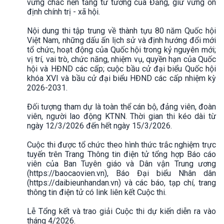
vững chắc nền tảng tư tưởng của Đảng, giữ vững ổn
định chính trị - xã hội.
Nội dung thi tập trung về thành tựu 80 năm Quốc hội
Việt Nam, những dấu ấn lịch sử và định hướng đổi mới
tổ chức, hoạt động của Quốc hội trong kỷ nguyên mới;
vị trí, vai trò, chức năng, nhiệm vụ, quyền hạn của Quốc
hội và HĐND các cấp; cuộc bầu cử đại biểu Quốc hội
khóa XVI và bầu cử đại biểu HĐND các cấp nhiệm kỳ
2026-2031.
Đối tượng tham dự là toàn thể cán bộ, đảng viên, đoàn
viên, người lao động KTNN. Thời gian thi kéo dài từ
ngày 12/3/2026 đến hết ngày 15/3/2026.
Cuộc thi được tổ chức theo hình thức trắc nghiệm trực
tuyến trên Trang Thông tin điện tử tổng hợp Báo cáo
viên của Ban Tuyên giáo và Dân vận Trung ương
(https://baocaovien.vn), Báo Đại biểu Nhân dân
(https://daibieunhandan.vn) và các báo, tạp chí, trang
thông tin điện tử có link liên kết Cuộc thi.
Lễ Tổng kết và trao giải Cuộc thi dự kiến diễn ra vào
tháng 4/2026.