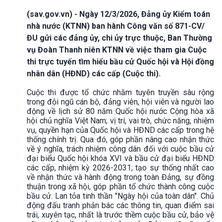
(sav.gov.vn) - Ngày 12/3/2026, Đảng ủy Kiểm toán
nhà nước (KTNN) ban hành Công văn số 871-CV/
ĐU gửi các đảng ủy, chi ủy trực thuộc, Ban Thường
vụ Đoàn Thanh niên KTNN về việc tham gia Cuộc
thi trực tuyến tìm hiểu bầu cử Quốc hội và Hội đồng
nhân dân (HĐND) các cấp (Cuộc thi).
Cuộc thi được tổ chức nhằm tuyên truyền sâu rộng
trong đội ngũ cán bộ, đảng viên, hội viên và người lao
động về lịch sử 80 năm Quốc hội nước Cộng hòa xã
hội chủ nghĩa Việt Nam; vị trí, vai trò, chức năng, nhiệm
vụ, quyền hạn của Quốc hội và HĐND các cấp trong hệ
thống chính trị. Qua đó, góp phần nâng cao nhận thức
về ý nghĩa, trách nhiệm công dân đối với cuộc bầu cử
đại biểu Quốc hội khóa XVI và bầu cử đại biểu HĐND
các cấp, nhiệm kỳ 2026-2031; tạo sự thống nhất cao
về nhận thức và hành động trong toàn Đảng, sự đồng
thuận trong xã hội, góp phần tổ chức thành công cuộc
bầu cử. Lan tỏa tinh thần "Ngày hội của toàn dân". Chủ
động đấu tranh phản bác các thông tin, quan điểm sai
trái, xuyên tạc, nhất là trước thềm cuộc bầu cử, bảo vệ