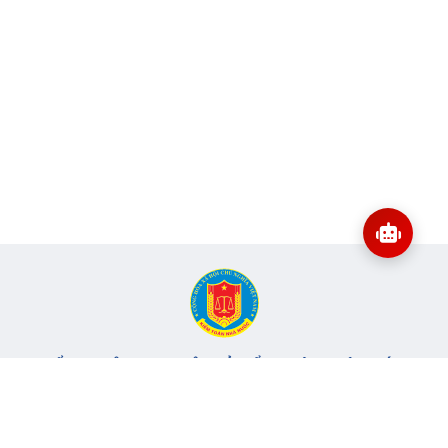
CỔNG THÔNG TIN ĐIỆN TỬ KIỂM TOÁN NHÀ NƯỚC
Cơ quan chủ quản: Kiểm toán nhà nước
Địa chỉ:
116 Nguyễn Chánh, Phường Yên Hòa, TP Hà Nội -
Điện
thoại:
024.6262.8616 -
Email:
banbientap@sav.gov.vn