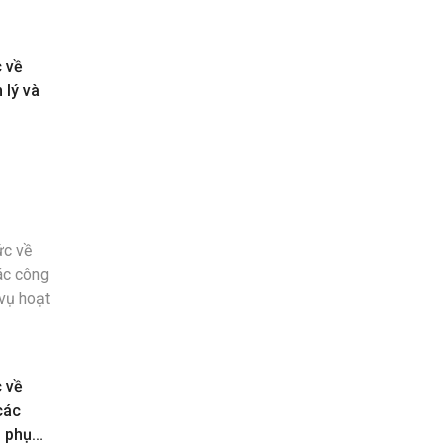
c về
 lý và
c về
các
n phục