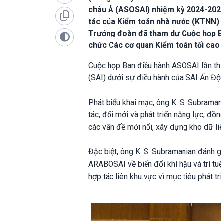
châu Á (ASOSAI) nhiệm kỳ 2024-2027
tác của Kiểm toán nhà nước (KTNN)
Trưởng đoàn đã tham dự Cuộc họp B
chức Các cơ quan Kiểm toán tối cao
Cuộc họp Ban điều hành ASOSAI lần thứ
(SAI) dưới sự điều hành của SAI Ấn Đ
Phát biểu khai mạc, ông K. S. Subrama
tác, đổi mới và phát triển năng lực, đồ
các vấn đề mới nổi, xây dựng kho dữ liệ
Đặc biệt, ông K. S. Subramanian đánh 
ARABOSAI về biến đổi khí hậu và trí tu
hợp tác liên khu vực vì mục tiêu phát t