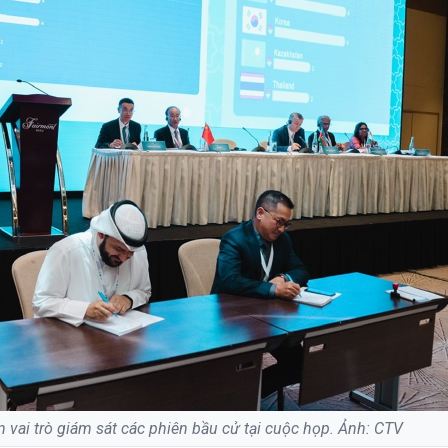
vai trò giám sát các phiên bầu cử tại cuộc họp. Ảnh: CTV