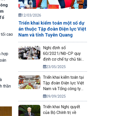
công
àm
12/03/2026
 Tổ
Triển khai kiểm toán một số dự
án thuộc Tập đoàn Điện lực Việt
tối cao
Nam và tỉnh Tuyên Quang
Nghị định số
60/2021/NĐ-CP quy
a hợp
định cơ chế tự chủ tài
toán
chính của đơn vị sự
23/05/2025
nghiệp công lập
Triển khai kiểm toán tại
à
Tập đoàn Điện lực Việt
nh thần
Nam và Tổng công ty
Phát điện 2
09/09/2025
Triển khai Nghị quyết
của Bộ Chính trị về