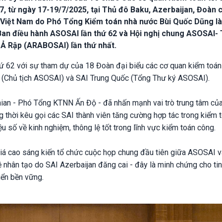
, từ ngày 17-19/7/2025, tại Thủ đô Baku, Azerbaijan, Đoàn 
 Việt Nam do Phó Tổng Kiểm toán nhà nước Bùi Quốc Dũng l
an điều hành ASOSAI lần thứ 62 và Hội nghị chung ASOSAI-
 Ả Rập (ARABOSAI) lần thứ nhất.
 62 với sự tham dự của 18 Đoàn đại biểu các cơ quan kiểm toán 
ộ (Chủ tịch ASOSAI) và SAI Trung Quốc (Tổng Thư ký ASOSAI).
nian - Phó Tổng KTNN Ấn Độ - đã nhấn mạnh vai trò trung tâm củ
ng thời kêu gọi các SAI thành viên tăng cường hợp tác trong kiểm 
u số về kinh nghiệm, thông lệ tốt trong lĩnh vực kiểm toán công.
giá cao sáng kiến tổ chức cuộc họp chung đầu tiên giữa ASOSAI v
ệ nhân tạo do SAI Azerbaijan đăng cai - đây là minh chứng cho ti
riển bền vững.