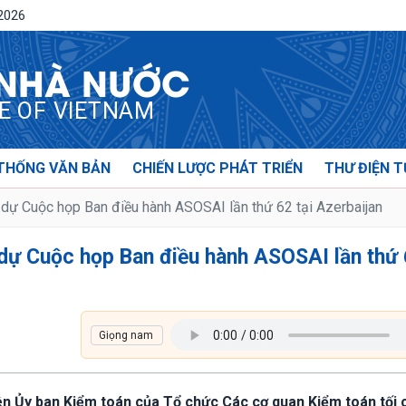
/2026
 NHÀ NƯỚC
CE OF VIETNAM
THỐNG VĂN BẢN
CHIẾN LƯỢC PHÁT TRIỂN
THƯ ĐIỆN T
dự Cuộc họp Ban điều hành ASOSAI lần thứ 62 tại Azerbaijan
dự Cuộc họp Ban điều hành ASOSAI lần thứ
viên Ủy ban Kiểm toán của Tổ chức Các cơ quan Kiểm toán tối 