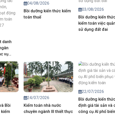
04/08/2026
03/08/2026
Bồi dưỡng kiến thức kiểm
toán thuế
Bồi dưỡng kiến thứ
kiểm toán việc quản
sử dụng đất đai
t danh
 ngân
ục vụ
iá chuyên
trong hoạt
của Kiểm
năm 2027
22/07/2026
24/07/2026
Bồi dưỡng kiến thứ
và Bồi
Kiểm toán nhà nước
định giá tài sản và 
 kiểm
chuyên ngành III thiết thực
công cụ AI phố biế