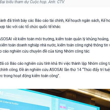
Đại biểu tham dự Cuộc họp. Ảnh: CTV
hành đã trình bày các Báo cáo tài chính, Kế hoạch ngân sách, Kế h
ợp tác với các tổ chức quốc tế khác.
ASOSAI về kiểm toán môi trường, kiểm toán quản lý khủng hoảng,
 kiểm toán doanh nghiệp nhà nước, kiểm toán công nghệ thông tin 
 báo cáo nghiên cứu chuyên đề của từng Nhóm công tác.
đã có Báo cáo nghiên cứu tính khả thi việc thành lập Nhóm công 
chính công; Đề án nghiên cứu ASOSAI lần thứ 14 “Thúc đẩy trí tuệ
lực trong hoạt động kiểm toán công”.