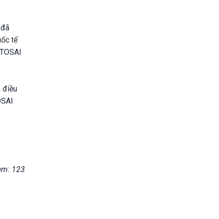
 đã
uốc tế
NTOSAI
 điều
OSAI
em: 123