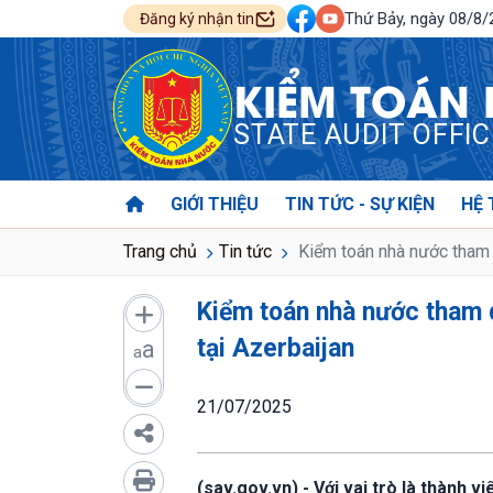
Thứ Bảy, ngày 08/8
Đăng ký nhận tin
KIỂM TOÁN
STATE AUDIT OFFI
GIỚI THIỆU
TIN TỨC - SỰ KIỆN
HỆ 
Trang chủ
Tin tức
Kiểm toán nhà nước tham 
Kiểm toán nhà nước tham 
tại Azerbaijan
a
a
21/07/2025
(sav.gov.vn) - Với vai trò là thành 