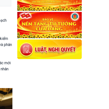
oạch
 kiểm
và phân
tác mới
 nhân