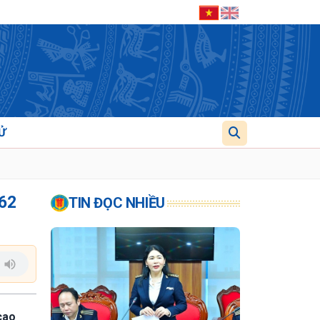
Ử
 62
TIN ĐỌC NHIỀU
cao