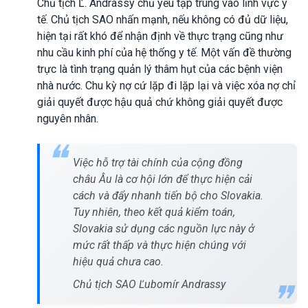
Chủ tịch Ľ. Andrassy chủ yếu tập trung vào lĩnh vực y
tế. Chủ tịch SAO nhấn mạnh, nếu không có đủ dữ liệu,
hiện tại rất khó để nhận định về thực trạng cũng như
nhu cầu kinh phí của hệ thống y tế. Một vấn đề thường
trực là tình trạng quản lý thâm hụt của các bệnh viện
nhà nước. Chu kỳ nợ cứ lặp đi lặp lại và việc xóa nợ chỉ
giải quyết được hậu quả chứ không giải quyết được
nguyên nhân.
Việc hỗ trợ tài chính của cộng đồng
châu Âu là cơ hội lớn để thực hiện cải
cách và đẩy nhanh tiến bộ cho Slovakia.
Tuy nhiên, theo kết quả kiểm toán,
Slovakia sử dụng các nguồn lực này ở
mức rất thấp và thực hiện chúng với
hiệu quả chưa cao.
Chủ tịch SAO Ľubomír Andrassy