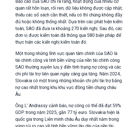
Báo cáo của SAO chỉ ra rằng, hoạt động của nhiều cơ
quan rất hỗn loạn, rối ren; dữ liệu không được cập nhật;
thiếu các sổ sách cần thiết, nếu có thì chúng không đầy
đủ hoặc không thống nhất. Dựa trên các phát hiện kiểm
toán, SAO đã đưa ra khoảng 270 kiến nghị. Sau đó, các
đơn vị được kiểm toán đã thông qua 580 biện pháp để
thực hiện các kiến nghị kiểm toán đó.
Một trong những lĩnh vực quan tâm chính của SAO là
tài chính công và tính bền vững của nền tài chính công.
SAO thường xuyên lưu ý đến tình trạng nợ công và các
chi phí tài trợ liên quan ngày càng gia tăng. Năm 2024,
Slovakia có một trong những khoản chi phí tài trợ bằng
nợ cao nhất trong khu khu vực đồng tiền chung châu
Âu.
Ông L’ Andrassy cảnh báo, nợ công có thể đã đạt 59%
GDP trong năm 2025, gần 77 tỷ euro. Slovakia hiện là
quốc gia trong Liên minh châu Âu duy nhất nằm trong
vùng rủi ro cao về tính bền vững lâu dài của nền tài