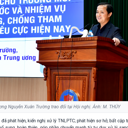
ơng Nguyễn Xuân Trường trao đổi tại Hội nghị. Ảnh: M. THÚY
ã phát hiện, kiến nghị xử lý TNLPTC; phát hiện sơ hở, bất cập 
 bổ sung, hoàn thiện, góp phần chuyển mạnh từ tư duy xử lý sa