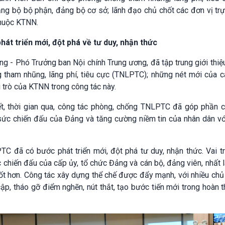
ng bộ bộ phận, đảng bộ cơ sở; lãnh đạo chủ chốt các đơn vị tr
thuộc KTNN.
t triển mới, đột phá về tư duy, nhận thức
ng - Phó Trưởng ban Nội chính Trung ương, đã tập trung giới thi
 tham nhũng, lãng phí, tiêu cực (TNLPTC); những nét mới của c
 trò của KTNN trong công tác này.
t, thời gian qua, công tác phòng, chống TNLPTC đã góp phần c
 sức chiến đấu của Đảng và tăng cường niềm tin của nhân dân vớ
C đã có bước phát triển mới, đột phá tư duy, nhận thức. Vai tr
 chiến đấu của cấp ủy, tổ chức Đảng và cán bộ, đảng viên, nhất 
t hơn. Công tác xây dựng thể chế được đẩy mạnh, với nhiều chủ
p, tháo gỡ điểm nghẽn, nút thắt, tạo bước tiến mới trong hoàn t