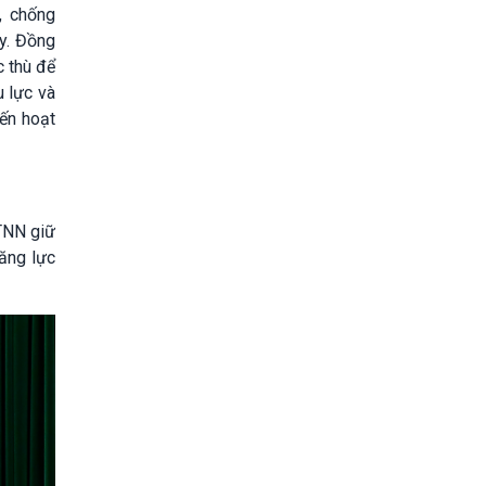
, chống
y. Đồng
c thù để
u lực và
đến hoạt
TNN giữ
năng lực