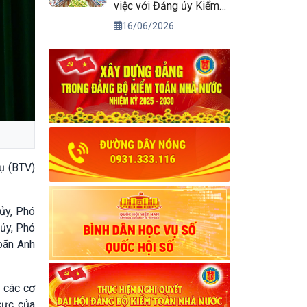
việc với Đảng ủy Kiểm
toán nhà nước
16/06/2026
ụ (BTV)
ủy, Phó
ủy, Phó
oãn Anh
 các cơ
cực của