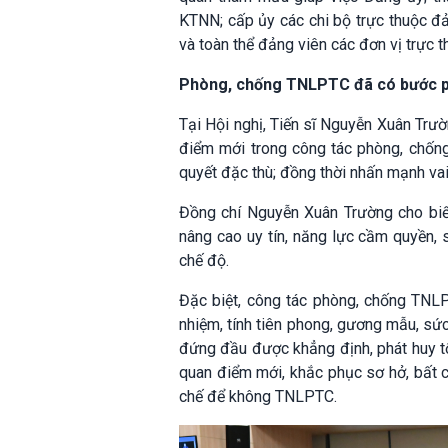
KTNN; cấp ủy các chi bộ trực thuộc đả
và toàn thể đảng viên các đơn vị trực 
Phòng, chống TNLPTC đã có bước phá
Tại Hội nghị, Tiến sĩ Nguyễn Xuân Trườ
điểm mới trong công tác phòng, chống
quyết đặc thù; đồng thời nhấn mạnh vai
Đồng chí Nguyễn Xuân Trường cho biế
nâng cao uy tín, năng lực cầm quyền,
chế độ.
Đặc biệt, công tác phòng, chống TNLPT
nhiệm, tính tiên phong, gương mẫu, sức
đứng đầu được khẳng định, phát huy tố
quan điểm mới, khắc phục sơ hở, bất cậ
chế để không TNLPTC.