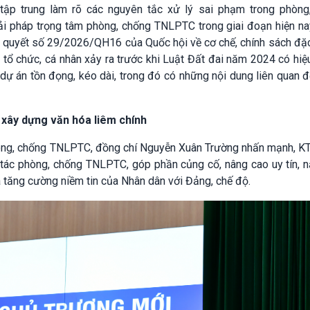
ập trung làm rõ các nguyên tắc xử lý sai phạm trong phòng
i pháp trọng tâm phòng, chống TNLPTC trong giai đoạn hiện na
ị quyết số 29/2026/QH16 của Quốc hội về cơ chế, chính sách đặ
 tổ chức, cá nhân xảy ra trước khi Luật Đất đai năm 2024 có hiệ
ự án tồn đọng, kéo dài, trong đó có những nội dung liên quan 
 xây dựng văn hóa liêm chính
hòng, chống TNLPTC, đồng chí Nguyễn Xuân Trường nhấn mạnh, K
g tác phòng, chống TNLPTC, góp phần củng cố, nâng cao uy tín, 
tăng cường niềm tin của Nhân dân với Đảng, chế độ.