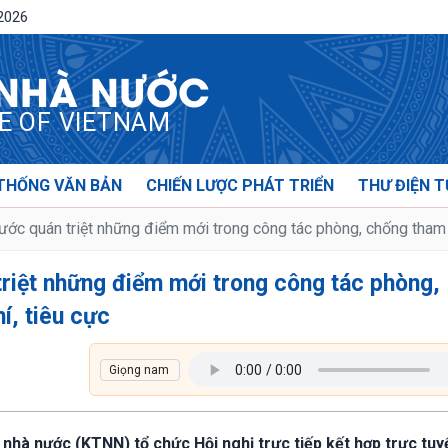
/2026
 NHÀ NƯỚC
CE OF VIETNAM
THỐNG VĂN BẢN
CHIẾN LƯỢC PHÁT TRIỂN
THƯ ĐIỆN T
ớc quán triệt những điểm mới trong công tác phòng, chống tham n
riệt những điểm mới trong công tác phòng,
í, tiêu cực
 nhà nước (KTNN) tổ chức Hội nghị trực tiếp kết hợp trực tuy