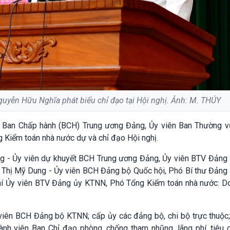
uyễn Hữu Nghĩa phát biểu chỉ đạo tại Hội nghị. Ảnh: M. THÚY
 Ban Chấp hành (BCH) Trung ương Đảng, Ủy viên Ban Thường v
g Kiểm toán nhà nước dự và chỉ đạo Hội nghị.
g - Ủy viên dự khuyết BCH Trung ương Đảng, Ủy viên BTV Đảng 
 Thị Mỹ Dung - Ủy viên BCH Đảng bộ Quốc hội, Phó Bí thư Đảng 
hí Ủy viên BTV Đảng ủy KTNN, Phó Tổng Kiểm toán nhà nước: D
viên BCH Đảng bộ KTNN; cấp ủy các đảng bộ, chi bộ trực thuộc;
nh viên Ban Chỉ đạo phòng, chống tham nhũng, lãng phí, tiêu 