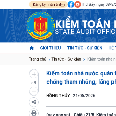
Thứ Bảy, ngày 08/8
Đăng ký nhận tin
KIỂM TOÁN
STATE AUDIT OFFI
GIỚI THIỆU
TIN TỨC - SỰ KIỆN
HỆ 
Trang chủ
Tin tức - Sự kiện
Kiểm toán nhà nư
Kiểm toán nhà nước quán t
chống tham nhũng, lãng ph
a
a
HỒNG THÚY
21/05/2026
(sav.gov.vn) - Chiều 21/5, Kiểm toán