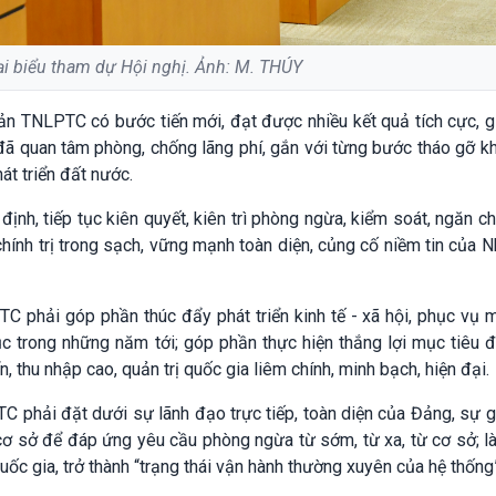
ại biểu tham dự Hội nghị. Ảnh: M. THÚY
sản TNLPTC có bước tiến mới, đạt được nhiều kết quả tích cực, giá
đã quan tâm phòng, chống lãng phí, gắn với từng bước tháo gỡ k
t triển đất nước.
ịnh, tiếp tục kiên quyết, kiên trì phòng ngừa, kiểm soát, ngăn c
hính trị trong sạch, vững mạnh toàn diện, củng cố niềm tin của 
C phải góp phần thúc đẩy phát triển kinh tế - xã hội, phục vụ 
 tục trong những năm tới; góp phần thực hiện thắng lợi mục tiêu
, thu nhập cao, quản trị quốc gia liêm chính, minh bạch, hiện đại.
 phải đặt dưới sự lãnh đạo trực tiếp, toàn diện của Đảng, sự 
cơ sở để đáp ứng yêu cầu phòng ngừa từ sớm, từ xa, từ cơ sở; là
quốc gia, trở thành “trạng thái vận hành thường xuyên của hệ thốn