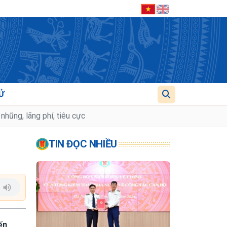
Ử
hũng, lãng phí, tiêu cực
TIN ĐỌC NHIỀU
ến