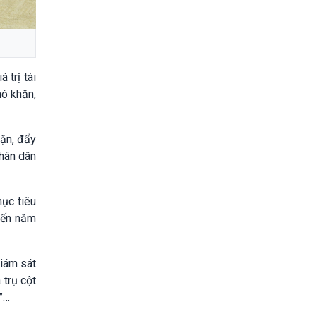
 trị tài
hó khăn,
hặn, đẩy
Nhân dân
mục tiêu
 đến năm
giám sát
 trụ cột
g”…