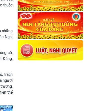
ực thuộc
ệu những
ác Nghị
ủng cố,
i Đảng,
ò, trách
là người
 trương,
hiện thể