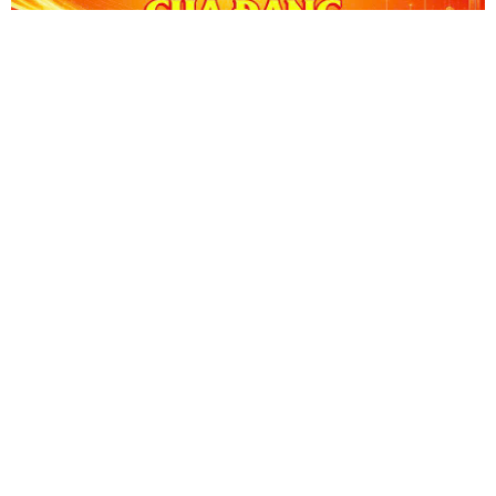
CỔNG THÔNG TIN ĐIỆN TỬ KIỂM TOÁN NHÀ NƯỚC
Cơ quan chủ quản: Kiểm toán nhà nước
Địa chỉ:
116 Nguyễn Chánh, Phường Yên Hòa, TP Hà Nội -
Điện
thoại:
024.6262.8616 -
Email:
banbientap@sav.gov.vn