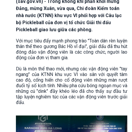
(sav.gov.vn) - Trong không khí phấn khởi mừng
Đảng, mừng Xuân, vừa qua, Chi đoàn Kiểm toán
nhà nước (KTNN) khu vực VI phối hợp với Câu lạc
bộ Pickleball của đơn vị tổ chức Giải thi đấu
Pickleball giao lưu giữa các phòng.
Với mục tiêu đẩy mạnh phong trào "Toàn dân rèn luyện
thân thể theo gương Bác Hồ vĩ đại", giải đấu đã thu hút
đông đảo vận động viên là các công chức, người lao
động của đơn vị tham gia.
Dù là môn thể thao mới, nhưng các vận động viên "tay
ngang" của KTNN khu vực VI vào sân với quyết tâm
cao độ, cống hiến cho cổ động viên những màn rượt
đuổi tỷ số kịch tính. Nhiều pha cứu bóng ngoạn mục và
những cú "dink" đầy khéo léo đã cho thấy sự đầu tư
tập luyện nghiêm túc của các vận động viên trước giải
đấu.