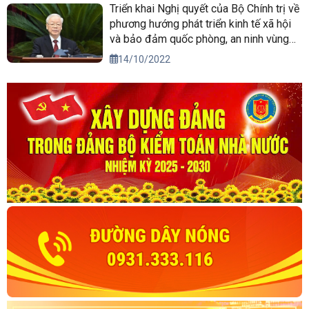
Triển khai Nghị quyết của Bộ Chính trị về
phương hướng phát triển kinh tế xã hội
và bảo đảm quốc phòng, an ninh vùng
Tây Nguyên đến năm 2030, tầm nhìn
14/10/2022
đến năm 2045