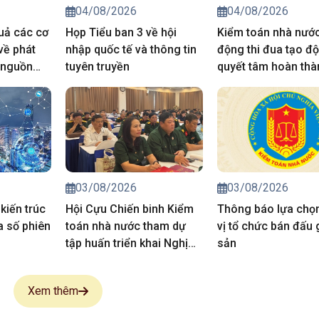
04/08/2026
04/08/2026
quả các cơ
Họp Tiểu ban 3 về hội
Kiểm toán nhà nước
về phát
nhập quốc tế và thông tin
động thi đua tạo độ
 nguồn
tuyên truyền
quyết tâm hoàn thà
thắng lợi nhiệm vụ 
trị giai đoạn 2026-
03/08/2026
03/08/2026
kiến trúc
Hội Cựu Chiến binh Kiểm
Thông báo lựa chọ
a số phiên
toán nhà nước tham dự
vị tổ chức bán đấu g
tập huấn triển khai Nghị
sản
quyết Đại hội Hội CCB Việt
Nam lần thứ VIII
Xem thêm