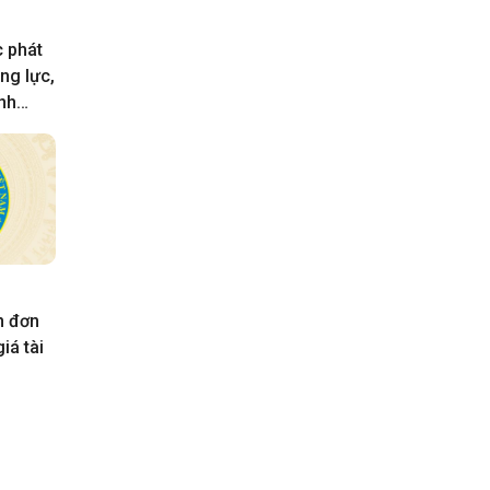
 phát
ng lực,
nh
chính
2030
n đơn
iá tài