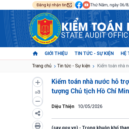
Thứ Năm, ngày 06/
Đăng ký nhận tin
KIỂM TOÁN
STATE AUDIT OFFI
GIỚI THIỆU
TIN TỨC - SỰ KIỆN
HỆ 
Trang chủ
Tin tức - Sự kiện
Kiểm toán nhà n
Kiểm toán nhà nước hỗ trợ
tượng Chủ tịch Hồ Chí Mi
a
a
Diệu Thiện
10/05/2026
(sav.gov.vn) - Trong khuôn khổ tha