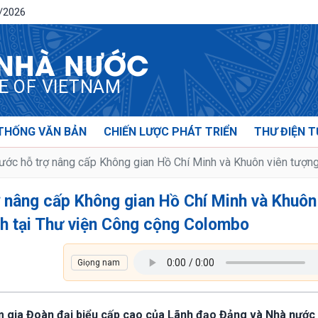
8/2026
 NHÀ NƯỚC
CE OF VIETNAM
THỐNG VĂN BẢN
CHIẾN LƯỢC PHÁT TRIỂN
THƯ ĐIỆN T
ước hỗ trợ nâng cấp Không gian Hồ Chí Minh và Khuôn viên tượng
 nâng cấp Không gian Hồ Chí Minh và Khuôn
nh tại Thư viện Công cộng Colombo
m gia Đoàn đại biểu cấp cao của Lãnh đạo Đảng và Nhà nước