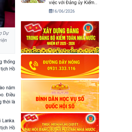
việc với Đảng ủy Kiểm
toán nhà nước
16/06/2026
ợ Dự
viện
g thống
tịch Hồ
vào năm
o. Điều
 thời là
 Lanka.
 tịch Hồ