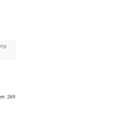
ong
em: 269