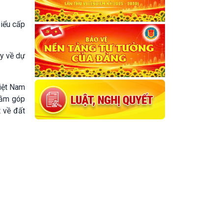
iểu cấp
ày về dự
iệt Nam
hằm góp
t về đất