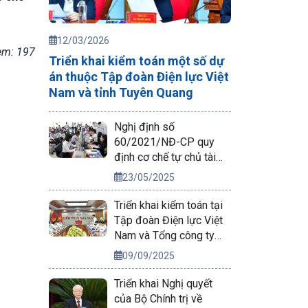
12/03/2026
em: 197
Triển khai kiểm toán một số dự
án thuộc Tập đoàn Điện lực Việt
Nam và tỉnh Tuyên Quang
Nghị định số
60/2021/NĐ-CP quy
định cơ chế tự chủ tài
chính của đơn vị sự
23/05/2025
nghiệp công lập
Triển khai kiểm toán tại
Tập đoàn Điện lực Việt
Nam và Tổng công ty
Phát điện 2
09/09/2025
Triển khai Nghị quyết
của Bộ Chính trị về