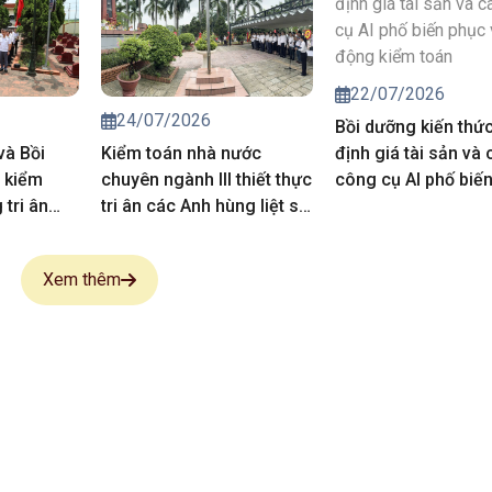
của Kiểm
năm 2027
22/07/2026
24/07/2026
Bồi dưỡng kiến thứ
và Bồi
Kiểm toán nhà nước
định giá tài sản và 
 kiểm
chuyên ngành III thiết thực
công cụ AI phố biế
tri ân
tri ân các Anh hùng liệt sĩ,
vụ hoạt động kiểm 
 sĩ
người có công
Xem thêm