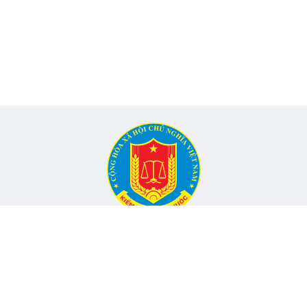
CỔNG THÔNG TIN ĐIỆN TỬ KIỂM TOÁN NHÀ NƯỚC
Cơ quan chủ quản: Kiểm toán nhà nước
nh, Phường Yên Hòa, TP Hà Nội -
Điện thoại:
024.6262.8616 -
Email