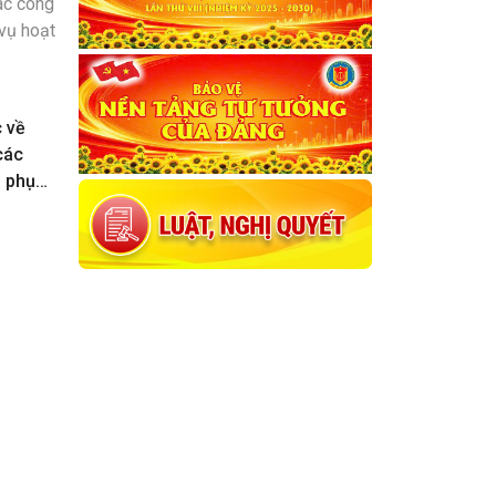
c về
các
n phục
toán