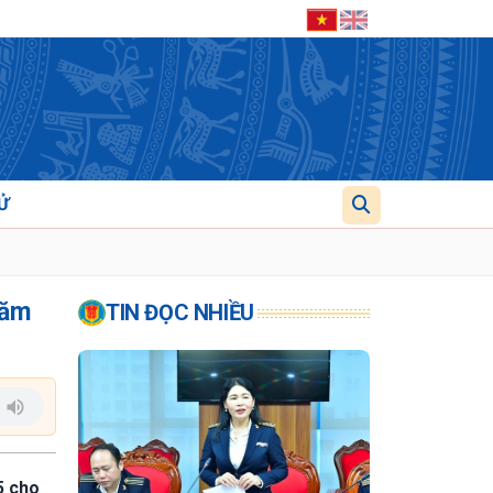
Ử
năm
TIN ĐỌC NHIỀU
5 cho