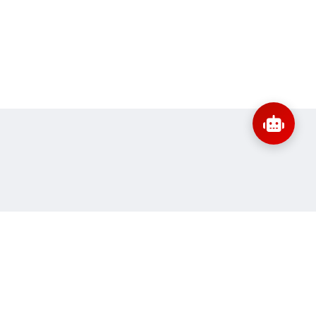
:
banbientap@sav.gov.vn