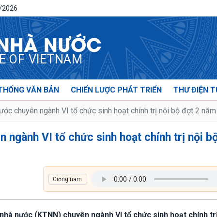
8/2026
 NHÀ NƯỚC
CE OF VIETNAM
THỐNG VĂN BẢN
CHIẾN LƯỢC PHÁT TRIỂN
THƯ ĐIỆN T
ớc chuyên ngành VI tổ chức sinh hoạt chính trị nội bộ đợt 2 nă
 ngành VI tổ chức sinh hoạt chính trị nội b
 nhà nước (KTNN) chuyên ngành VI tổ chức sinh hoạt chính trị