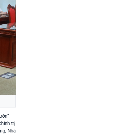
sườn”
hính trị
ảng, Nhà