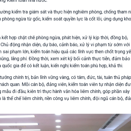
ổng Kiểm toán nhà nước.
 cường kiểm tra giám sát và thực hiện nghiêm phòng, chống tham 
 phòng ngừa từ gốc, kiểm soát quyền lực là cốt lõi, ứng dụng kh
kết hợp chặt chẽ phòng ngừa, phát hiện, xử lý kịp thời, đồng bộ,
 Chủ động nhận diện, dự báo, cảnh báo, xử lý vi phạm từ sớm với 
 sai phạm lớn, kiểm toán hiệu quả các lĩnh vực then chốt trọng yếu
ũng, lãng phí. Đồng thời, xem xét kỹ bối cảnh thực tiễn, đảm bảo 
ủa quốc gia để có kết luận, kiến nghị kiểm toán phù hợp, khả thi.
ưởng chính trị, bản lĩnh vững vàng, có tâm, đức, tài, tuân thủ pháp
 khách quan. Mỗi cán bộ, đảng viên, kiểm toán viên tự nhận diện đư
ng mẫu đi đầu; kiên trì thực hành văn hóa liêm chính, góp phần xâ
 là thể chế liêm chính, nền công vụ liêm chính, đội ngũ cán bộ, đả