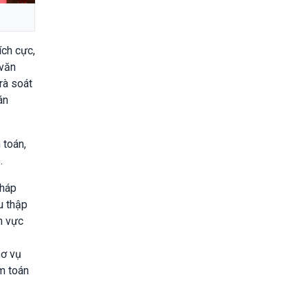
ích cực,
 văn
rà soát
án
 toán,
.
pháp
u thập
h vực
sơ vụ
ểm toán