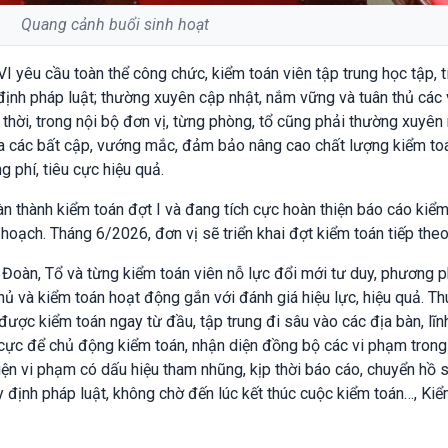
Quang cảnh buổi sinh hoạt
yêu cầu toàn thể công chức, kiểm toán viên tập trung học tập, t
ịnh pháp luật; thường xuyên cập nhật, nắm vững và tuân thủ các
hời, trong nội bộ đơn vị, từng phòng, tổ cũng phải thường xuyên 
 ra các bất cập, vướng mắc, đảm bảo nâng cao chất lượng kiểm to
 phí, tiêu cực hiệu quả.
 thành kiểm toán đợt I và đang tích cực hoàn thiện báo cáo kiểm
hoạch. Tháng 6/2026, đơn vị sẽ triển khai đợt kiểm toán tiếp theo
oàn, Tổ và từng kiểm toán viên nỗ lực đổi mới tư duy, phương 
hủ và kiểm toán hoạt động gắn với đánh giá hiệu lực, hiệu quả. Th
 được kiểm toán ngay từ đầu, tập trung đi sâu vào các địa bàn, lĩn
u cực để chủ động kiểm toán, nhận diện đồng bộ các vi phạm trong
 hiện vi phạm có dấu hiệu tham nhũng, kịp thời báo cáo, chuyển hồ 
uy định pháp luật, không chờ đến lúc kết thúc cuộc kiểm toán…, Ki