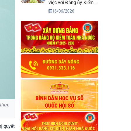
việc với Đảng ủy Kiểm
toán nhà nước
16/06/2026
 thực
ị quyết