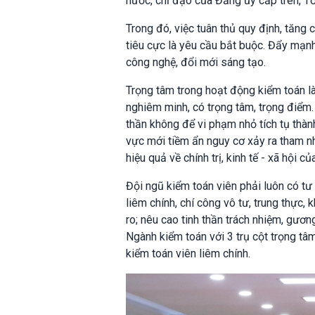
nước, chỉ đạo của Đảng ủy cấp trên, T
Trong đó, việc tuân thủ quy định, tăng
tiêu cực là yêu cầu bắt buộc. Đẩy mạnh
công nghệ, đổi mới sáng tạo.
Trọng tâm trong hoạt động kiểm toán là 
nghiêm minh, có trọng tâm, trọng điểm.
thần không để vi phạm nhỏ tích tụ thành
vực mới tiềm ẩn nguy cơ xảy ra tham nh
hiệu quả về chính trị, kinh tế - xã hội c
Đội ngũ kiểm toán viên phải luôn có tư t
liêm chính, chí công vô tư, trung thực,
ro; nêu cao tinh thần trách nhiệm, gươ
Ngành kiểm toán với 3 trụ cột trọng tâm
kiểm toán viên liêm chính.