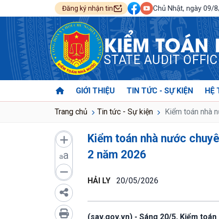
Chủ Nhật, ngày 09/
Đăng ký nhận tin
KIỂM TOÁN
STATE AUDIT OFFI
GIỚI THIỆU
TIN TỨC - SỰ KIỆN
HỆ 
Trang chủ
Tin tức - Sự kiện
Kiểm toán nhà nư
Kiểm toán nhà nước chuyên
2 năm 2026
a
a
HẢI LY
20/05/2026
(sav.gov.vn) - Sáng 20/5, Kiểm toán