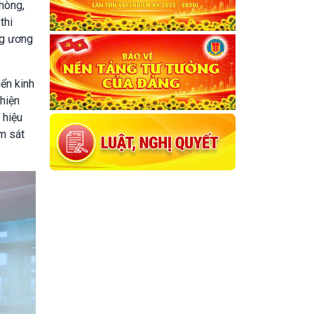
hòng,
thi
ng ương
ển kinh
 hiện
 hiệu
m sát