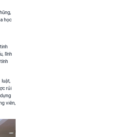
nhũng,
oa học
tinh
, lĩnh
tính
 luật,
ợc rủi
y dựng
ng viên,