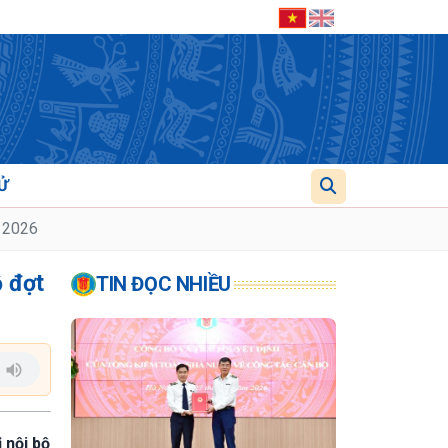
Ử
m 2026
ộ đợt
TIN ĐỌC NHIỀU
 nội bộ