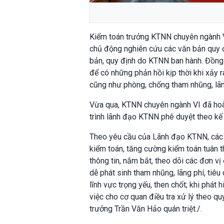
Kiểm toán trưởng KTNN chuyên ngành VI 
chủ động nghiên cứu các văn bản quy đ
bản, quy định do KTNN ban hành. Đồng t
để có những phản hồi kịp thời khi xảy
cũng như phòng, chống tham nhũng, lãng
Vừa qua, KTNN chuyên ngành VI đã hoàn
trình lãnh đạo KTNN phê duyệt theo kế 
Theo yêu cầu của Lãnh đạo KTNN, các Đ
kiểm toán, tăng cường kiểm toán tuân t
thông tin, nắm bắt, theo dõi các đơn vị
dễ phát sinh tham nhũng, lãng phí, tiê
lĩnh vực trọng yếu, then chốt; khi phát
việc cho cơ quan điều tra xử lý theo q
trưởng Trần Văn Hảo quán triệt./.