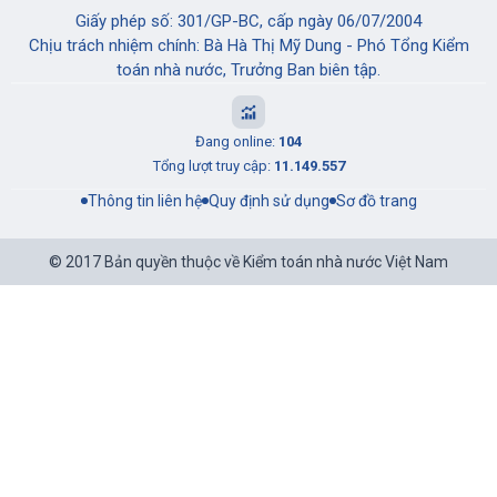
CỔNG THÔNG TIN ĐIỆN TỬ KIỂM TOÁN NHÀ NƯỚC