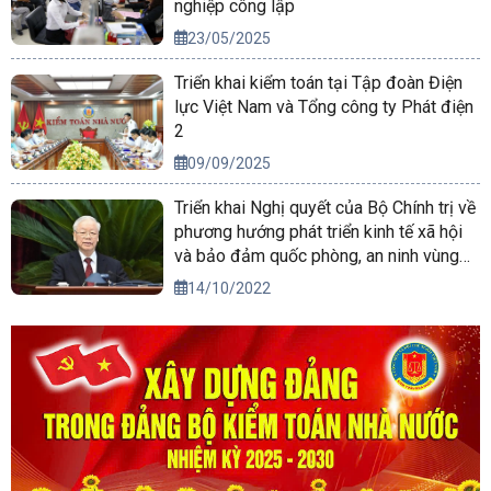
nghiệp công lập
23/05/2025
Triển khai kiểm toán tại Tập đoàn Điện
lực Việt Nam và Tổng công ty Phát điện
2
09/09/2025
Triển khai Nghị quyết của Bộ Chính trị về
phương hướng phát triển kinh tế xã hội
và bảo đảm quốc phòng, an ninh vùng
Tây Nguyên đến năm 2030, tầm nhìn
14/10/2022
đến năm 2045