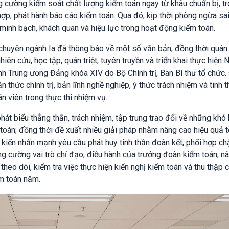
ng cường kiểm soát chất lượng kiểm toán ngay từ khâu chuẩn bị, t
 hợp, phát hành báo cáo kiểm toán. Qua đó, kịp thời phòng ngừa sai
, minh bạch, khách quan và hiệu lực trong hoạt động kiểm toán.
chuyên ngành Ia đã thông báo về một số văn bản; đồng thời quán t
ên cứu, học tập, quán triệt, tuyên truyền và triển khai thực hiện 
nh Trung ương Đảng khóa XIV do Bộ Chính trị, Ban Bí thư tổ chức.
thức chính trị, bản lĩnh nghề nghiệp, ý thức trách nhiệm và tinh 
 viên trong thực thi nhiệm vụ.
hát biểu thẳng thắn, trách nhiệm, tập trung trao đổi về những khó 
toán; đồng thời đề xuất nhiều giải pháp nhằm nâng cao hiệu quả 
ý kiến nhấn mạnh yêu cầu phát huy tinh thần đoàn kết, phối hợp ch
ng cường vai trò chỉ đạo, điều hành của trưởng đoàn kiểm toán; n
theo dõi, kiểm tra việc thực hiện kiến nghị kiểm toán và thu thập 
m toán năm.