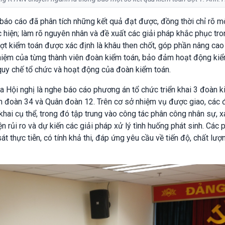
, báo cáo đã phân tích những kết quả đạt được, đồng thời chỉ rõ m
 hiện; làm rõ nguyên nhân và đề xuất các giải pháp khắc phục tro
 đợt kiểm toán được xác định là khâu then chốt, góp phần nâng cao
hiệm của từng thành viên đoàn kiểm toán, bảo đảm hoạt động ki
 quy chế tổ chức và hoạt động của đoàn kiểm toán.
a Hội nghị là nghe báo cáo phương án tổ chức triển khai 3 đoàn 
n đoàn 34 và Quân đoàn 12. Trên cơ sở nhiệm vụ được giao, các 
khai cụ thể, trong đó tập trung vào công tác phân công nhân sự, x
ện rủi ro và dự kiến các giải pháp xử lý tình huống phát sinh. Các
 thực tiễn, có tính khả thi, đáp ứng yêu cầu về tiến độ, chất lượ