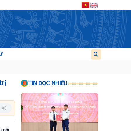
Ử
trị
TIN ĐỌC NHIỀU
ị nội