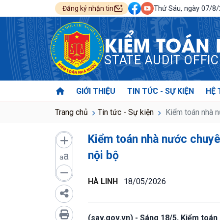
Thứ Sáu, ngày 07/8
Đăng ký nhận tin
KIỂM TOÁN
STATE AUDIT OFFI
GIỚI THIỆU
TIN TỨC - SỰ KIỆN
HỆ 
Trang chủ
Tin tức - Sự kiện
Kiểm toán nhà nư
Kiểm toán nhà nước chuyên
nội bộ
a
a
HÀ LINH
18/05/2026
(sav.gov.vn) - Sáng 18/5, Kiểm toán 