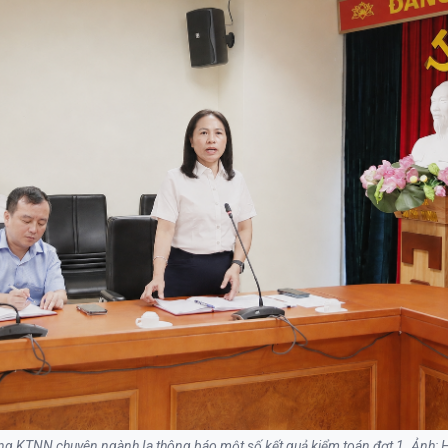
ởng KTNN chuyên ngành Ia thông báo một số kết quả kiểm toán đợt 1. Ảnh: 