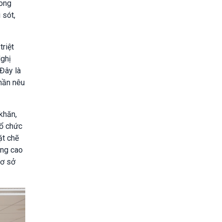
rong
 sót,
riệt
Nghị
 Đây là
thần nêu
khăn,
tổ chức
ặt chẽ
âng cao
cơ sở