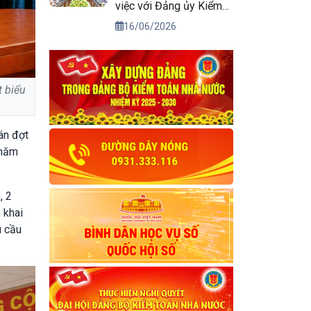
việc với Đảng ủy Kiểm
toán nhà nước
16/06/2026
t biểu
án đợt
 năm
, 2
 khai
u cầu