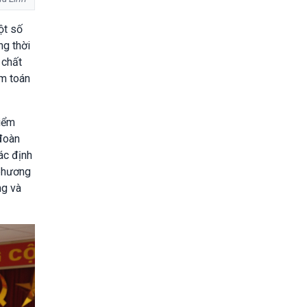
ột số
ng thời
 chất
ểm toán
kiểm
đoàn
ác định
 phương
ng và