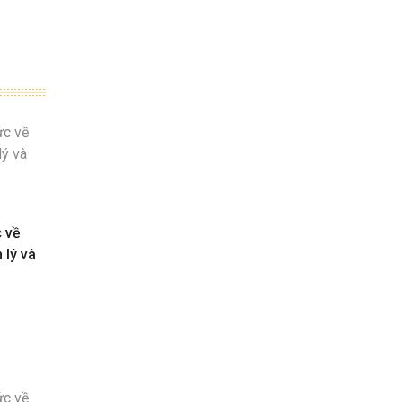
c về
 lý và