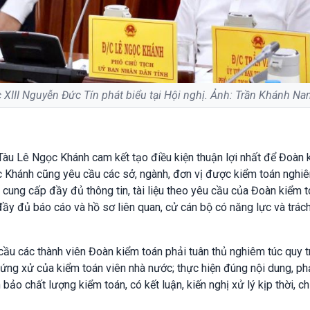
XIII Nguyễn Đức Tín phát biểu tại Hội nghị. Ảnh: Trần Khánh N
Tàu Lê Ngọc Khánh cam kết tạo điều kiện thuận lợi nhất để Đoàn 
 Khánh cũng yêu cầu các sở, ngành, đơn vị được kiểm toán nghi
 cung cấp đầy đủ thông tin, tài liệu theo yêu cầu của Đoàn kiểm t
đầy đủ báo cáo và hồ sơ liên quan, cử cán bộ có năng lực và trác
u các thành viên Đoàn kiểm toán phải tuân thủ nghiêm túc quy tr
 ứng xử của kiểm toán viên nhà nước; thực hiện đúng nội dung, ph
bảo chất lượng kiểm toán, có kết luận, kiến nghị xử lý kịp thời, ch