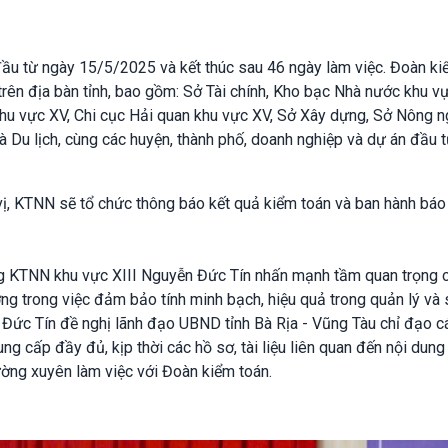
 đầu từ ngày 15/5/2025 và kết thúc sau 46 ngày làm việc. Đoàn ki
 trên địa bàn tỉnh, bao gồm: Sở Tài chính, Kho bạc Nhà nước khu v
 khu vực XV, Chi cục Hải quan khu vực XV, Sở Xây dựng, Sở Nông n
à Du lịch, cùng các huyện, thành phố, doanh nghiệp và dự án đầu 
 vị, KTNN sẽ tổ chức thông báo kết quả kiểm toán và ban hành báo
ởng KTNN khu vực XIII Nguyễn Đức Tín nhấn mạnh tầm quan trọng 
ng trong việc đảm bảo tính minh bạch, hiệu quả trong quản lý và
Đức Tín đề nghị lãnh đạo UBND tỉnh Bà Rịa - Vũng Tàu chỉ đạo c
ng cấp đầy đủ, kịp thời các hồ sơ, tài liệu liên quan đến nội dung
ường xuyên làm việc với Đoàn kiểm toán.