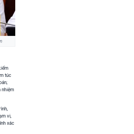
am
kiểm
êm túc
oán;
h nhiệm
ình,
ạm vi,
ính xác