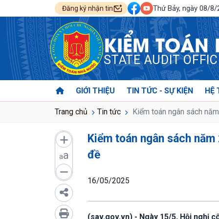
Thứ Bảy, ngày 08/8
Đăng ký nhận tin
KIỂM TOÁN
STATE AUDIT OFFI
GIỚI THIỆU
TIN TỨC - SỰ KIỆN
HỆ 
Trang chủ
Tin tức
Kiểm toán ngân sách năm 
Kiểm toán ngân sách năm 
đề
a
a
16/05/2025
(sav.gov.vn) - Ngày 15/5, Hội nghị 