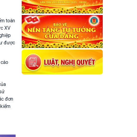
ểm toán
ực XV
ghiệp
tư được
 cáo
của
 sử
ác đơn
 kiểm