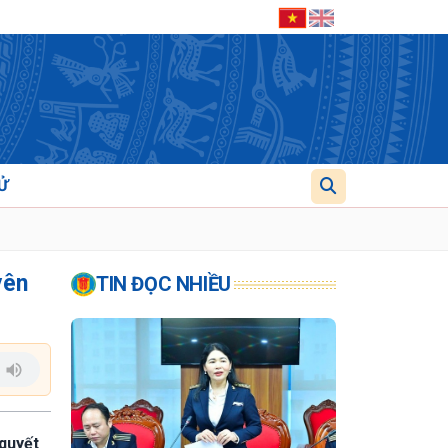
Ử
yên
TIN ĐỌC NHIỀU
 quyết