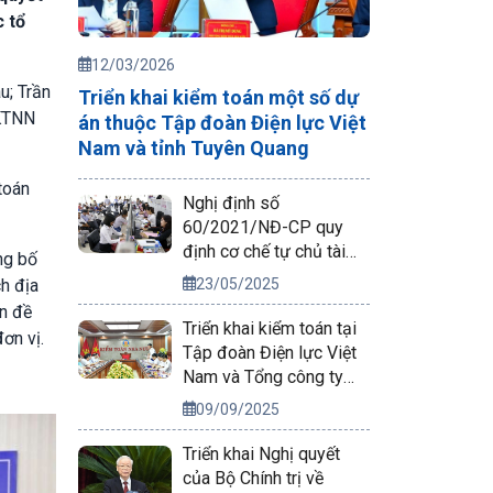
 tổ
12/03/2026
u; Trần
Triển khai kiểm toán một số dự
 KTNN
án thuộc Tập đoàn Điện lực Việt
Nam và tỉnh Tuyên Quang
toán
Nghị định số
60/2021/NĐ-CP quy
định cơ chế tự chủ tài
ng bố
chính của đơn vị sự
23/05/2025
h địa
nghiệp công lập
n đề
Triển khai kiểm toán tại
ơn vị.
Tập đoàn Điện lực Việt
Nam và Tổng công ty
Phát điện 2
09/09/2025
Triển khai Nghị quyết
của Bộ Chính trị về