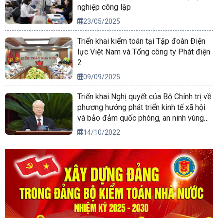
nghiệp công lập
23/05/2025
Triển khai kiểm toán tại Tập đoàn Điện
lực Việt Nam và Tổng công ty Phát điện
2
09/09/2025
Triển khai Nghị quyết của Bộ Chính trị về
phương hướng phát triển kinh tế xã hội
và bảo đảm quốc phòng, an ninh vùng
Tây Nguyên đến năm 2030, tầm nhìn
14/10/2022
đến năm 2045