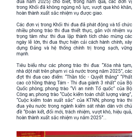
đua năm 2025) cho biết, trong năm qua, các đơn vị
trong Khối đã không ngừng nỗ lực, vượt qua khó khăn,
hoàn thành xuất sắc nhiệm vụ được giao.
Các đơn vị trong Khối thi đua đã phát động và tổ chức
nhiều phong trào thi đua thiết thực, gắn với nhiệm vụ
trọng tâm như: thi đua lập thành tích chào mừng các
ngày lễ lớn, thi đua thực hiện cải cách hành chính, xây
dựng Đảng và hệ thống chính trị trong sạch, vững
mạnh.
Tiêu biểu như các phong trào thi đua: “Xóa nhà tạm,
nhà dột nát trên phạm vi cả nước trong năm 2025”, các
đợt thi đua cao điểm: “Thần tốc - Quyết thắng” “Phất
cao cờ hồng tháng Tám - Thi đua giành 3 nhất” của Bộ
Quốc phòng; phong trào “Vì an ninh Tổ quốc” của Bộ
Công an; phong trào “Cuộc kiểm toán chất lượng vàng”,
“Cuộc kiểm toán xuất sắc” của KTNN; phong trào thi
đua yêu nước trong ngành kiểm sát nhân dân với chủ
đề “Đoàn kết, đổi mới, trách nhiệm, vượt khó, hiệu quả,
hoàn thành xuất sắc nhiệm vụ năm 2025”…