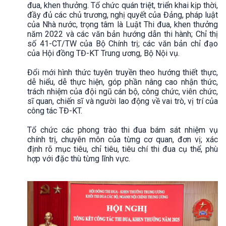
đua, khen thưởng. Tổ chức quán triệt, triển khai kịp thời,
đầy đủ các chủ trương, nghị quyết của Đảng, pháp luật
của Nhà nước, trọng tâm là Luật Thi đua, khen thưởng
năm 2022 và các văn bản hướng dẫn thi hành; Chỉ thị
số 41-CT/TW của Bộ Chính trị; các văn bản chỉ đạo
của Hội đồng TĐ-KT Trung ương, Bộ Nội vụ.
Đổi mới hình thức tuyên truyền theo hướng thiết thực,
dễ hiểu, dễ thực hiện, góp phần nâng cao nhận thức,
trách nhiệm của đội ngũ cán bộ, công chức, viên chức,
sĩ quan, chiến sĩ và người lao động về vai trò, vị trí của
công tác TĐ-KT.
Tổ chức các phong trào thi đua bám sát nhiệm vụ
chính trị, chuyên môn của từng cơ quan, đơn vị; xác
định rõ mục tiêu, chỉ tiêu, tiêu chí thi đua cụ thể, phù
hợp với đặc thù từng lĩnh vực.