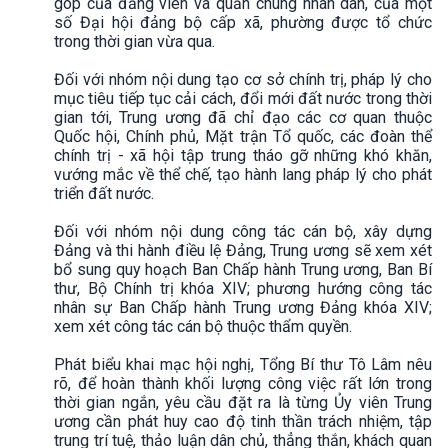
góp của đảng viên và quần chúng nhân dân, của một
số Đại hội đảng bộ cấp xã, phường được tổ chức
trong thời gian vừa qua.
Đối với nhóm nội dung tạo cơ sở chính trị, pháp lý cho
mục tiêu tiếp tục cải cách, đổi mới đất nước trong thời
gian tới, Trung ương đã chỉ đạo các cơ quan thuộc
Quốc hội, Chính phủ, Mặt trận Tổ quốc, các đoàn thể
chính trị - xã hội tập trung tháo gỡ những khó khăn,
vướng mắc về thể chế, tạo hành lang pháp lý cho phát
triển đất nước.
Đối với nhóm nội dung công tác cán bộ, xây dựng
Đảng và thi hành điều lệ Đảng, Trung ương sẽ xem xét
bổ sung quy hoạch Ban Chấp hành Trung ương, Ban Bí
thư, Bộ Chính trị khóa XIV; phương hướng công tác
nhân sự Ban Chấp hành Trung ương Đảng khóa XIV;
xem xét công tác cán bộ thuộc thẩm quyền.
Phát biểu khai mạc hội nghị, Tổng Bí thư Tô Lâm nêu
rõ, để hoàn thành khối lượng công việc rất lớn trong
thời gian ngắn, yêu cầu đặt ra là từng Ủy viên Trung
ương cần phát huy cao độ tinh thần trách nhiệm, tập
trung trí tuệ, thảo luận dân chủ, thẳng thắn, khách quan