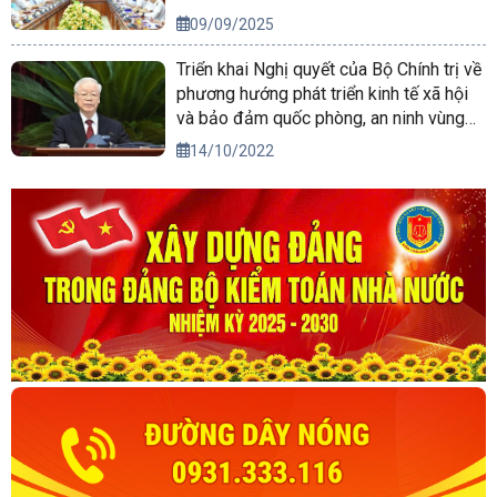
09/09/2025
Triển khai Nghị quyết của Bộ Chính trị về
phương hướng phát triển kinh tế xã hội
và bảo đảm quốc phòng, an ninh vùng
Tây Nguyên đến năm 2030, tầm nhìn
14/10/2022
đến năm 2045